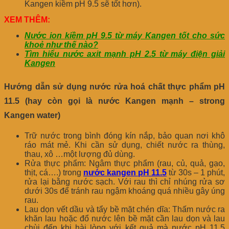
Kangen kiềm pH 9.5 sẽ tốt hơn).
XEM THÊM:
Nước ion kiềm pH 9.5 từ máy Kangen tốt cho sức
khoẻ như thế nào?
Tìm hiểu nước axit mạnh pH 2.5 từ máy điện giải
Kangen
Hướng dẫn sử dụng nước rửa hoá chất thực phẩm pH
11.5 (hay còn gọi là nước Kangen mạnh – strong
Kangen water)
Trữ nước trong bình đóng kín nắp, bảo quan nơi khô
ráo mát mẻ. Khi cần sử dụng, chiết nước ra thùng,
thau, xô …một lượng đủ dùng.
Rửa thực phẩm: Ngâm thực phẩm (rau, củ, quả, gạo,
thịt, cá….) trong
nước kangen pH 11.5
từ 30s – 1 phút,
rửa lại bằng nước sạch. Với rau thì chỉ nhúng rửa sơ
dưới 30s để tránh rau ngậm khoáng quá nhiều gây úng
rau.
Lau dọn vết dầu và tẩy bề mặt chén dĩa: Thấm nước ra
khăn lau hoặc đổ nước lên bề mặt cần lau dọn và lau
chùi đến khi hài lòng với kết quả mà nước pH 11.5