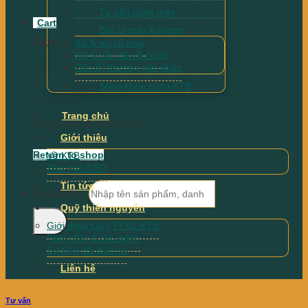
Tư vấn chọn máy
Cart
Bác sĩ máy Kangen
Cart
Xử lý sự cố máy
Xử lý vấn đề về nước
Các lỗi thường gặp khác
Sống khỏe cùng KTB
Trang chủ
No products in the cart.
Giới thiệu
Return to shop
Về KTB
Thư ngõ CEO
Tin tức
Search for:
Quỹ thiện nguyện
Giới thiệu Quỹ TTKC KTB
Tầm nhìn & Sứ mệnh
Sự kiện đã diễn ra
Liên hệ
Tư vấn