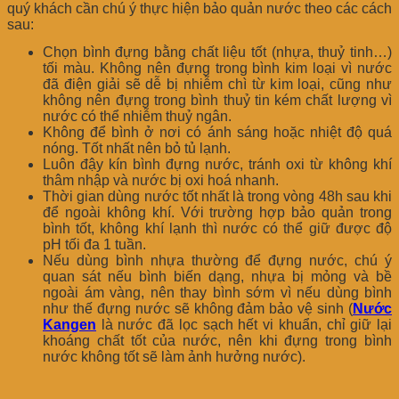
quý khách cần chú ý thực hiện bảo quản nước theo các cách
sau:
Chọn bình đựng bằng chất liệu tốt (nhựa, thuỷ tinh…)
tối màu. Không nên đựng trong bình kim loại vì nước
đã điện giải sẽ dễ bị nhiễm chì từ kim loại, cũng như
không nên đựng trong bình thuỷ tin kém chất lượng vì
nước có thể nhiễm thuỷ ngân.
Không để bình ở nơi có ánh sáng hoặc nhiệt độ quá
nóng. Tốt nhất nên bỏ tủ lạnh.
Luôn đậy kín bình đựng nước, tránh oxi từ không khí
thâm nhập và nước bị oxi hoá nhanh.
Thời gian dùng nước tốt nhất là trong vòng 48h sau khi
để ngoài không khí. Với trường hợp bảo quản trong
bình tốt, không khí lạnh thì nước có thể giữ được độ
pH tối đa 1 tuần.
Nếu dùng bình nhựa thường để đựng nước, chú ý
quan sát nếu bình biến dạng, nhựa bị mỏng và bề
ngoài ám vàng, nên thay bình sớm vì nếu dùng bình
như thế đựng nước sẽ không đảm bảo vệ sinh (
Nước
Kangen
là nước đã lọc sạch hết vi khuẩn, chỉ giữ lại
khoáng chất tốt của nước, nên khi đựng trong bình
nước không tốt sẽ làm ảnh hưởng nước).