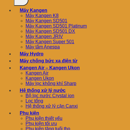
Máy Kangen
Máy Kangen K8
Máy Kangen SD501
Máy Kangen SD501 Platinum
Máy Kangen SD501 DX
Máy Kangen JRIV
Máy Kangen Super 501
Máy tắm Anespa
Máy Hydro
Máy chống bức xạ điện từ
Kangen Air – Kangen Ukon
Kangen Air
Kangen Ukon
Máy lọc không khí Sharp
Hệ thống xử lý nước
Bộ lọc nước Crystal ion
Lọc tổng
Hệ thống xử lý cặn Canxi
Phụ kiện
Phụ kiện thiết yếu
Phụ kiện tối ưu
Phụ kiện tăng tuổi thọ