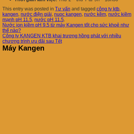
This entry was posted in
Tư vấn
and tagged
công ty ktb
,
kangen
,
nước điện giải
,
nuoc kangen
,
nước kềm
,
nước kiềm
mạnh pH 11.5
,
nước pH 11.5
.
Nước ion kiềm pH 9.5 từ máy Kangen tốt cho sức khoẻ như
thế nào?
Công ty KANGEN KTB khai trương hồng phát với nhiều
chương trình ưu đãi sau Tết
Máy Kangen