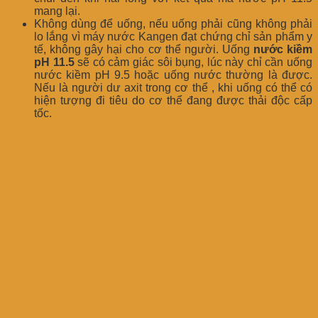
mang lại.
Không dùng để uống, nếu uống phải cũng không phải
lo lắng vì máy nước Kangen đạt chứng chỉ sản phẩm y
tế, không gây hại cho cơ thể người. Uống
nước kiềm
pH 11.5
sẽ có cảm giác sôi bụng, lúc này chỉ cần uống
nước kiềm pH 9.5 hoặc uống nước thường là được.
Nếu là người dư axit trong cơ thể , khi uống có thể có
hiện tượng đi tiêu do cơ thể đang được thải độc cấp
tốc.