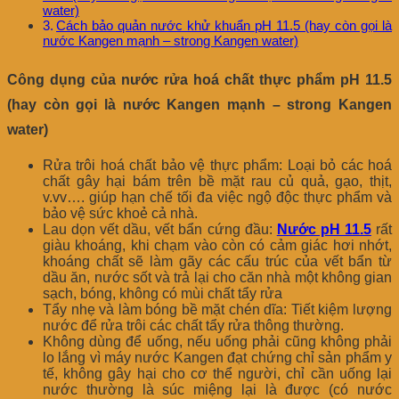
water)
Cách bảo quản nước khử khuẩn pH 11.5 (hay còn gọi là
nước Kangen mạnh – strong Kangen water)
Công dụng của nước rửa hoá chất thực phẩm pH 11.5
(hay còn gọi là nước Kangen mạnh – strong Kangen
water)
Rửa trôi hoá chất bảo vệ thực phẩm: Loại bỏ các hoá
chất gây hại bám trên bề mặt rau củ quả, gạo, thịt,
v.vv…. giúp hạn chế tối đa việc ngộ độc thực phẩm và
bảo vệ sức khoẻ cả nhà.
Lau dọn vết dầu, vết bẩn cứng đầu:
Nước pH 11.5
rất
giàu khoáng, khi chạm vào còn có cảm giác hơi nhớt,
khoáng chất sẽ làm gãy các cấu trúc của vết bẩn từ
dầu ăn, nước sốt và trả lại cho căn nhà một không gian
sạch, bóng, không có mùi chất tẩy rửa
Tẩy nhẹ và làm bóng bề mặt chén dĩa: Tiết kiệm lượng
nước để rửa trôi các chất tẩy rửa thông thường.
Không dùng để uống, nếu uống phải cũng không phải
lo lắng vì máy nước Kangen đạt chứng chỉ sản phẩm y
tế, không gây hại cho cơ thể người, chỉ cần uống lại
nước thường là súc miệng lại là được (có nước