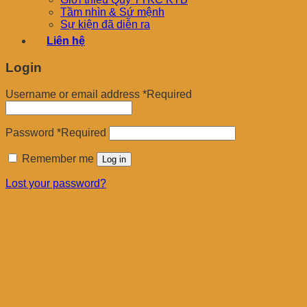
Tầm nhìn & Sứ mệnh
Sự kiện đã diễn ra
Liên hệ
Login
Username or email address
*
Required
Password
*
Required
Remember me
Log in
Lost your password?