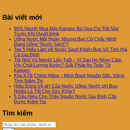
Bài viết mới
90% Người Mua Máy Kangen Bỏ Qua Chi Tiết Này
Trước Khi Quyết Định
Uống Nước Mỗi Ngày, Nhưng Bạn Có Chắc Mình
Đang Uống “Nước Sạch”?
Top 5 Hiểu Lầm Về Nước Sạch Khiến Bạn Vô Tình Hại
Cả Gia Đình
Trẻ Nhỏ Và Người Lớn Tuổi – Vì Sao Họ Nhạy Cảm
Với Chất Lượng Nước? Giải Pháp An Toàn Từ
Kangen
Kho KTB Chính Hãng – Minh Bạch Nguồn Gốc, Vững
Trọn Niềm Tin
Hiểu Đúng Về pH Của Nước Uống: Nước pH Bao
Nhiêu Là Tốt Cho Sức Khỏe?
5 Dấu Hiệu Cho Thấy Nguồn Nước Gia Đình Cần
Được Kiểm Tra
Tìm kiếm