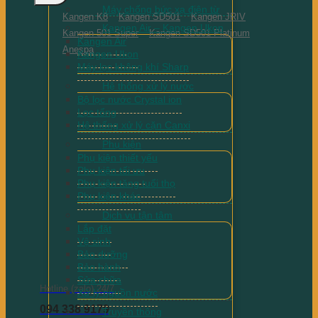
Máy chống bức xạ điện từ
Kangen K8
Kangen SD501
Kangen JRIV
Kangen Air – Kangen Ukon
Kangen 501 Super
Kangen SD501 Platinum
Kangen Air
Anespa
Kangen Ukon
Máy lọc không khí Sharp
Hệ thống xử lý nước
Bộ lọc nước Crystal ion
Lọc tổng
Hệ thống xử lý cặn Canxi
Phụ kiện
Phụ kiện thiết yếu
Phụ kiện tối ưu
Phụ kiện tăng tuổi thọ
Phụ kiện khác
Dịch vụ tận tâm
Lắp đặt
Vệ sinh
Bảo dưỡng
Bảo hành
Sửa chữa
Hotline (zalo) 24/7
Xử lý nguồn nước
094 338 9179
Truyền thông