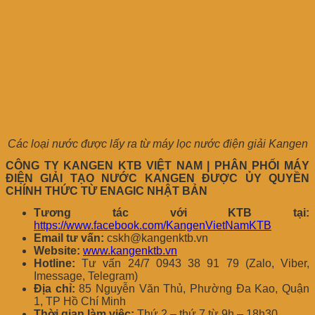
Các loại nước được lấy ra từ máy lọc nước điện giải Kangen
CÔNG TY KANGEN KTB VIỆT NAM | PHÂN PHỐI MÁY
ĐIỆN GIẢI TẠO NƯỚC KANGEN ĐƯỢC ỦY QUYỀN
CHÍNH THỨC TỪ ENAGIC NHẬT BẢN
Tương tác với KTB tại:
https://www.facebook.com/KangenVietNamKTB
Email tư vấn:
cskh@kangenktb.vn
Website:
www.kangenktb.vn
Hotline:
Tư vấn 24/7 0943 38 91 79 (Zalo, Viber,
Imessage, Telegram)
Địa chỉ:
85 Nguyễn Văn Thủ, Phường Đa Kao, Quận
1, TP Hồ Chí Minh
Thời gian làm việc:
Thứ 2 – thứ 7 từ 9h – 18h30