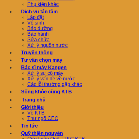
Phụ kiện khác
Dịch vụ tận tâm
Lắp đặt
Vệ sinh
Bảo dưỡng
Bảo hành
Sửa chữa
Xử lý nguồn nước
Truyền thông
Tư vấn chọn máy
Bác sĩ máy Kangen
Xử lý sự cố máy
Xử lý vấn đề về nước
Các lỗi thường gặp khác
Sống khỏe cùng KTB
Trang chủ
Giới thiệu
Về KTB
Thư ngõ CEO
Tin tức
Quỹ thiện nguyện
Giới thiệu Quỹ TTKC KTB