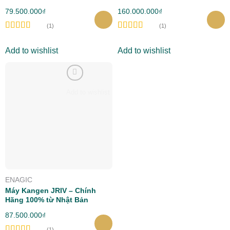
Bản – Đẳng cấp Spa tại nhà
mạnh mẽ nhất
79.500.000
₫
160.000.000
₫
(1)
(1)
Rated
5.00
Rated
5.00
out of 5
out of 5
Add to wishlist
Add to wishlist
Add to wishlist
ENAGIC
Máy Kangen JRIV – Chính
Hãng 100% từ Nhật Bản
87.500.000
₫
(1)