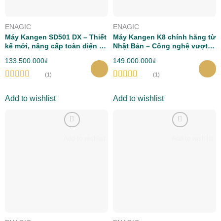
ENAGIC
ENAGIC
Máy Kangen SD501 DX – Thiết
Máy Kangen K8 chính hãng từ
kế mới, nâng cấp toàn diện từ
Nhật Bản – Công nghệ vượt
Enagic Nhật Bản
trội
133.500.000
₫
149.000.000
₫
(1)
(1)
Rated
5.00
Rated
5.00
out of 5
out of 5
Add to wishlist
Add to wishlist
Add to wishlist
Add to wishlist