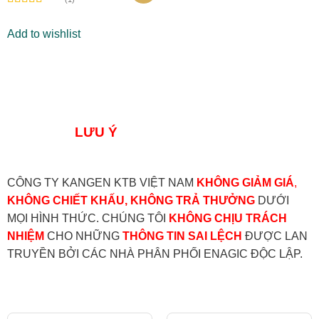
Rated
5.00
out of 5
Add to wishlist
LƯU Ý
CÔNG TY KANGEN KTB VIỆT NAM
KHÔNG GIẢM GIÁ
,
KHÔNG CHIẾT KHẤU, KHÔNG TRẢ THƯỞNG
DƯỚI
MỌI HÌNH THỨC. CHÚNG TÔI
KHÔNG CHỊU TRÁCH
NHIỆM
CHO NHỮNG
THÔNG TIN SAI LỆCH
ĐƯỢC LAN
TRUYỀN BỞI CÁC NHÀ PHÂN PHỐI ENAGIC ĐỘC LẬP.