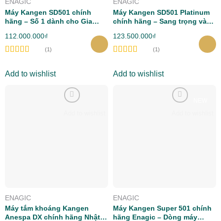
ENAGIC
ENAGIC
Máy Kangen SD501 chính
Máy Kangen SD501 Platinum
hãng – Số 1 dành cho Gia
chính hãng – Sang trọng và
Đình
tinh tế
112.000.000
₫
123.500.000
₫
(1)
(1)
Rated
5.00
Rated
5.00
out of 5
out of 5
Add to wishlist
Add to wishlist
NEW
Add to wishlist
Add to wishlist
ENAGIC
ENAGIC
Máy tắm khoáng Kangen
Máy Kangen Super 501 chính
Anespa DX chính hãng Nhật
hãng Enagic – Dòng máy