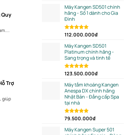
out of 5
Máy Kangen SD501 chính
hãng - Số 1 dành cho Gia
g Quy
Đình
m....
112.000.000
₫
Rated
5.00
out of 5
Máy Kangen SD501
Platinum chính hãng -
Sang trọng và tinh tế
123.500.000
₫
Rated
5.00
out of 5
Hỗ Trợ
Máy tắm khoáng Kangen
Anespa DX chính hãng
Nhật Bản - Đẳng cấp Spa
, giúp
tại nhà
79.500.000
₫
Rated
5.00
out of 5
Máy Kangen Super 501