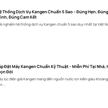
ệ Thống Dịch Vụ Kangen Chuẩn 5 Sao – Đúng Hẹn, Đún
rình, Đúng Cam Kết
ải nghiệm hệ thống dịch vụ Kangen chuẩn 5 sao duy nhất tại Việt Na
ắp Đặt Máy Kangen Chuẩn Kỹ Thuật – Miễn Phí Tại Nhà, 
rọn Đời
y lọc điện giải Kangen mang đến nguồn nước ion kiềm giàu khoáng
n...