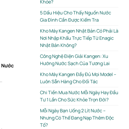
Khỏe?
5 Dấu Hiệu Cho Thấy Nguồn Nước
Gia Đình Cần Được Kiểm Tra
Kho Máy Kangen Nhật Bản Có Phải Là
Nơi Nhập Khẩu Trực Tiếp Từ Enagic
Nhật Bản Không?
Công Nghệ Điện Giải Kangen: Xu
Hướng Nước Sạch Của Tương Lai
, Nước
Kho Máy Kangen Đầy Đủ Mọi Model –
..
Luôn Sẵn Hàng Cho Đối Tác
Chi Tiền Mua Nước Mỗi Ngày Hay Đầu
Tư 1 Lần Cho Sức Khỏe Trọn Đời?
Mỗi Ngày Bạn Uống 2 Lít Nước –
Nhưng Có Thể Đang Nạp Thêm Độc
Tố?