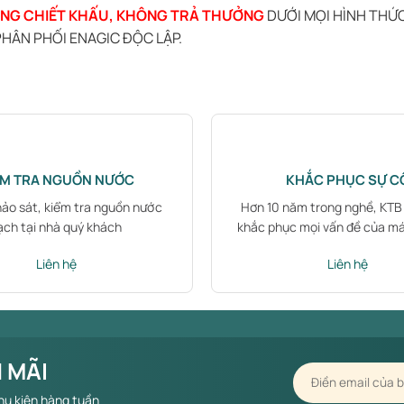
NG CHIẾT KHẤU, KHÔNG TRẢ THƯỞNG
DƯỚI MỌI HÌNH THỨ
HÂN PHỐI ENAGIC ĐỘC LẬP.
ỂM TRA NGUỒN NƯỚC
KHẮC PHỤC SỰ C
hảo sát, kiểm tra nguồn nước
Hơn 10 năm trong nghề, KT
ạch tại nhà quý khách
khắc phục mọi vấn đề của m
Liên hệ
Liên hệ
 MÃI
hụ kiện hàng tuần