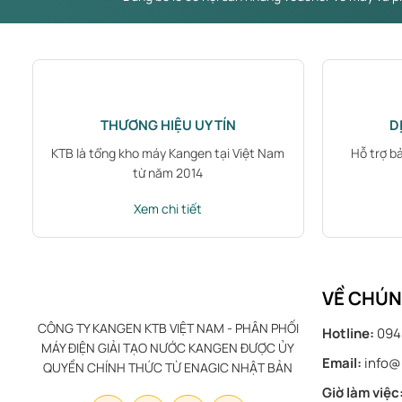
THƯƠNG HIỆU UY TÍN
D
KTB là tổng kho máy Kangen tại Việt Nam
Hỗ trợ b
từ năm 2014
Xem chi tiết
VỀ CHÚN
CÔNG TY KANGEN KTB VIỆT NAM - PHÂN PHỐI
Hotline:
094
MÁY ĐIỆN GIẢI TẠO NƯỚC KANGEN ĐƯỢC ỦY
Email:
info@
QUYỀN CHÍNH THỨC TỪ ENAGIC NHẬT BẢN
Giờ làm việc