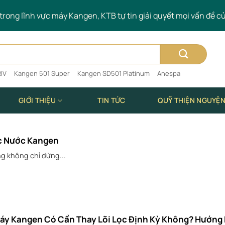
rong lĩnh vực máy Kangen, KTB tự tin giải quyết mọi vấn đề c
IV
Kangen 501 Super
Kangen SD501 Platinum
Anespa
GIỚI THIỆU
TIN TỨC
QUỸ THIỆN NGUYỆ
ọc Nước Kangen
g không chỉ dừng...
áy Kangen Có Cần Thay Lõi Lọc Định Kỳ Không? Hướng