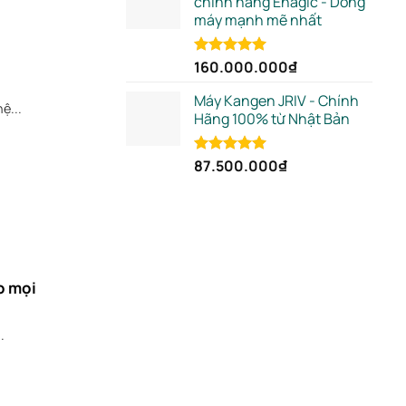
chính hãng Enagic - Dòng
máy mạnh mẽ nhất
160.000.000
₫
Rated
5.00
out of 5
Máy Kangen JRIV - Chính
ệ...
Hãng 100% từ Nhật Bản
87.500.000
₫
Rated
5.00
out of 5
o mọi
.