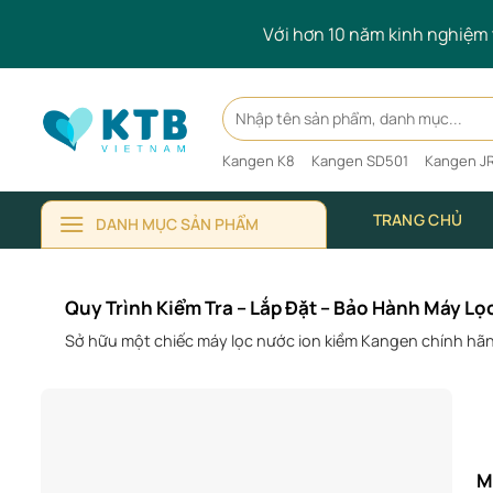
Skip
Với hơn 10 năm kinh nghiệm t
to
content
Search
for:
Kangen K8
Kangen SD501
Kangen JR
TRANG CHỦ
DANH MỤC SẢN PHẨM
Quy Trình Kiểm Tra – Lắp Đặt – Bảo Hành Máy L
Sở hữu một chiếc máy lọc nước ion kiềm Kangen chính hãn
M