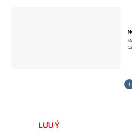
N
Ma
ca
1
LƯU Ý