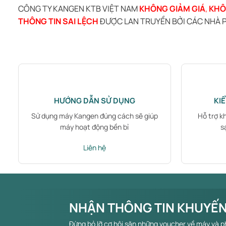
CÔNG TY KANGEN KTB VIỆT NAM
KHÔNG GIẢM GIÁ
,
KHÔ
THÔNG TIN SAI LỆCH
ĐƯỢC LAN TRUYỀN BỞI CÁC NHÀ P
HƯỚNG DẪN SỬ DỤNG
KI
Sử dụng máy Kangen đúng cách sẽ giúp
Hỗ trợ k
máy hoạt động bền bỉ
s
Liên hệ
NHẬN THÔNG TIN KHUYẾN
Đừng bỏ lỡ cơ hội săn những voucher về máy và p