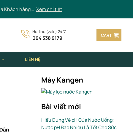
ủa Khách hàng...
Xem chi tiết
Hotline (zalo) 24/7
CART
094 338 9179
N
LIÊN HỆ
Máy Kangen
Bài viết mới
Hiểu Đúng Về pH Của Nước Uống:
Nước pH Bao Nhiêu Là Tốt Cho Sức
 Dẫn