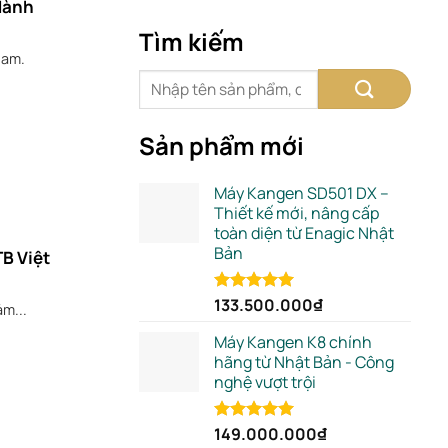
Hành
Tìm kiếm
Nam.
Sản phẩm mới
Máy Kangen SD501 DX –
Thiết kế mới, nâng cấp
toàn diện từ Enagic Nhật
Bản
TB Việt
133.500.000
₫
Rated
5.00
m...
out of 5
Máy Kangen K8 chính
hãng từ Nhật Bản - Công
nghệ vượt trội
149.000.000
₫
Rated
5.00