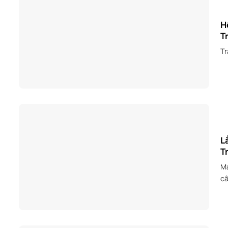
H
T
Tr
L
T
Má
câ