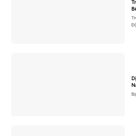
T
B
Tr
Độ
D
N
Bạ