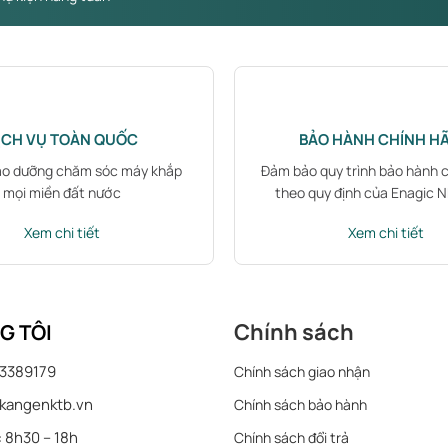
ỊCH VỤ TOÀN QUỐC
BẢO HÀNH CHÍNH H
ảo dưỡng chăm sóc máy khắp
Đảm bảo quy trình bảo hành 
mọi miền đất nước
theo quy định của Enagic 
Xem chi tiết
Xem chi tiết
Chính sách
G TÔI
3389179
Chính sách giao nhận
kangenktb.vn
Chính sách bảo hành
:
8h30 – 18h
Chính sách đổi trả