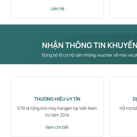
Liên hệ
NHẬN THÔNG TIN KHUYẾN
Đừng bỏ lỡ cơ hội săn những voucher về máy và p
THƯƠNG HIỆU UY TÍN
D
KTB là tổng kho máy Kangen tại Việt Nam
Hỗ trợ b
từ năm 2014
Xem chi tiết