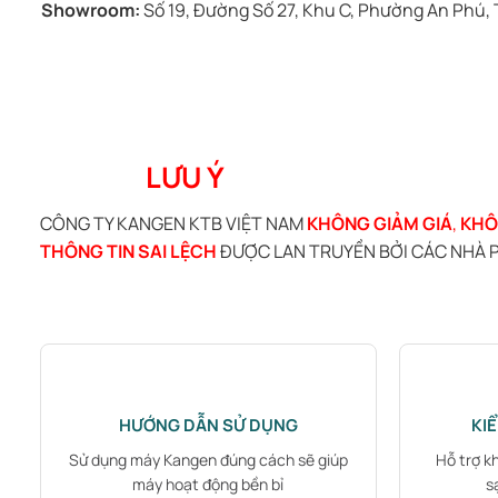
Showroom:
Số 19, Đường Số 27, Khu C, Phường An Phú,
LƯU Ý
CÔNG TY KANGEN KTB VIỆT NAM
KHÔNG GIẢM GIÁ
,
KHÔ
THÔNG TIN SAI LỆCH
ĐƯỢC LAN TRUYỀN BỞI CÁC NHÀ P
HƯỚNG DẪN SỬ DỤNG
KI
Sử dụng máy Kangen đúng cách sẽ giúp
Hỗ trợ k
máy hoạt động bền bỉ
s