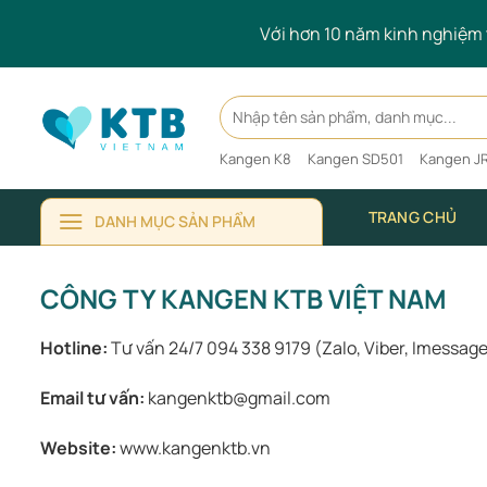
Skip
Với hơn 10 năm kinh nghiệm t
to
content
Search
for:
Kangen K8
Kangen SD501
Kangen JR
TRANG CHỦ
DANH MỤC SẢN PHẨM
CÔNG TY KANGEN KTB VIỆT NAM
Hotline:
Tư vấn 24/7 094 338 9179 (Zalo, Viber, Imessag
Email tư vấn:
kangenktb@gmail.com
Website:
www.kangenktb.vn