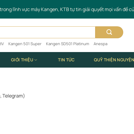
rong lĩnh vực máy Kangen, KTB tự tin giải quyết mọi vấn đề c
IV
Kangen 501 Super
Kangen SD501 Platinum
Anespa
GIỚI THIỆU
TIN TỨC
QUỸ THIỆN NGUYỆ
e, Telegram)