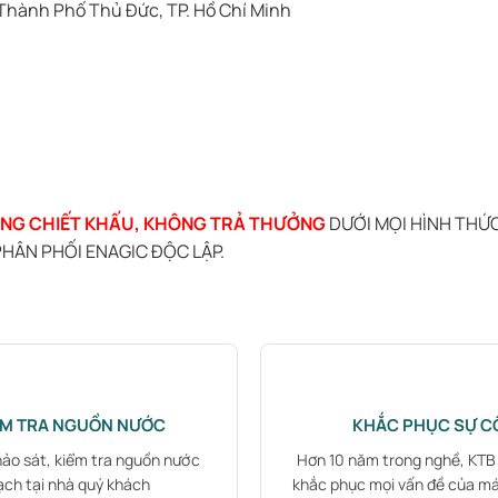
 Thành Phố Thủ Đức, TP. Hồ Chí Minh
NG CHIẾT KHẤU, KHÔNG TRẢ THƯỞNG
DƯỚI MỌI HÌNH THỨ
HÂN PHỐI ENAGIC ĐỘC LẬP.
ỂM TRA NGUỒN NƯỚC
KHẮC PHỤC SỰ C
hảo sát, kiểm tra nguồn nước
Hơn 10 năm trong nghề, KT
ạch tại nhà quý khách
khắc phục mọi vấn đề của m