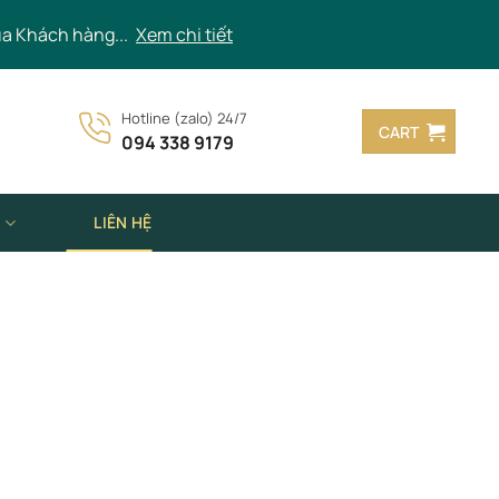
ủa Khách hàng...
Xem chi tiết
Hotline (zalo) 24/7
CART
094 338 9179
N
LIÊN HỆ