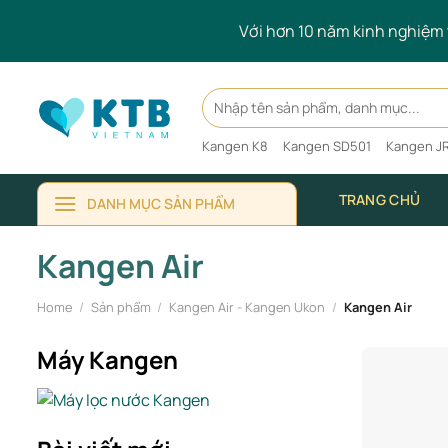
Skip
Với hơn 10 năm kinh nghiệm t
to
content
Search
for:
Kangen K8
Kangen SD501
Kangen JR
TRANG CHỦ
DANH MỤC SẢN PHẨM
Kangen Air
Home
/
Sản phẩm
/
Kangen Air - Kangen Ukon
/
Kangen Air
Máy Kangen