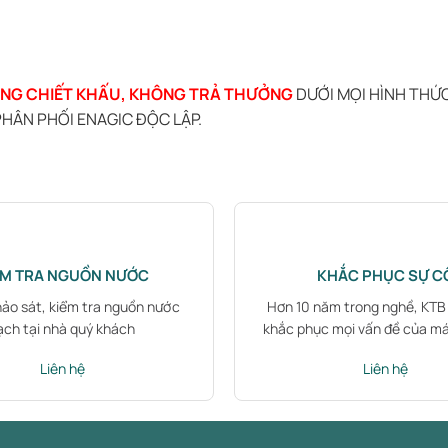
NG CHIẾT KHẤU, KHÔNG TRẢ THƯỞNG
DƯỚI MỌI HÌNH THỨ
HÂN PHỐI ENAGIC ĐỘC LẬP.
ỂM TRA NGUỒN NƯỚC
KHẮC PHỤC SỰ C
hảo sát, kiểm tra nguồn nước
Hơn 10 năm trong nghề, KT
ạch tại nhà quý khách
khắc phục mọi vấn đề của m
Liên hệ
Liên hệ