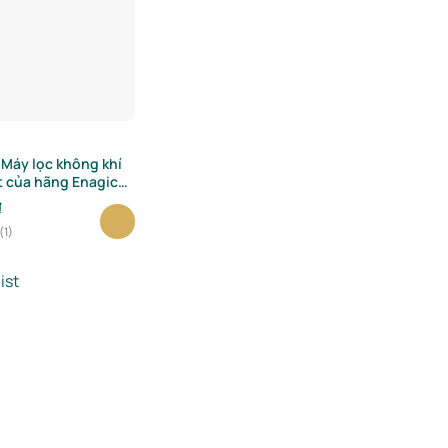
 Máy lọc không khí
t của hãng Enagic
₫
(1)
ist