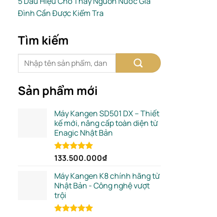
5 Dấu Hiệu Cho Thấy Nguồn Nước Gia
Đình Cần Được Kiểm Tra
Tìm kiếm
Sản phẩm mới
Máy Kangen SD501 DX – Thiết
kế mới, nâng cấp toàn diện từ
Enagic Nhật Bản
133.500.000
₫
Rated
5.00
out of 5
Máy Kangen K8 chính hãng từ
Nhật Bản - Công nghệ vượt
trội