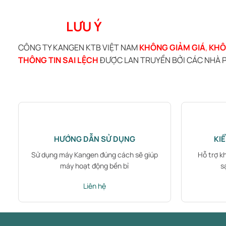
LƯU Ý
CÔNG TY KANGEN KTB VIỆT NAM
KHÔNG GIẢM GIÁ
,
KHÔ
THÔNG TIN SAI LỆCH
ĐƯỢC LAN TRUYỀN BỞI CÁC NHÀ P
HƯỚNG DẪN SỬ DỤNG
KI
Sử dụng máy Kangen đúng cách sẽ giúp
Hỗ trợ k
máy hoạt động bền bỉ
s
Liên hệ