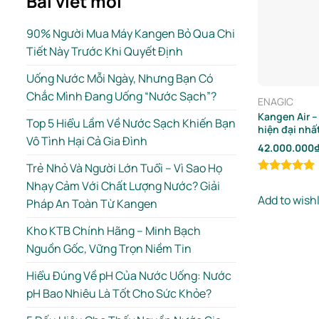
Bài viết mới
90% Người Mua Máy Kangen Bỏ Qua Chi
Tiết Này Trước Khi Quyết Định
Uống Nước Mỗi Ngày, Nhưng Bạn Có
Chắc Mình Đang Uống “Nước Sạch”?
ENAGIC
Kangen Air –
Top 5 Hiểu Lầm Về Nước Sạch Khiến Bạn
hiện đại nhấ
Vô Tình Hại Cả Gia Đình
Nhật Bản
42.000.000
Trẻ Nhỏ Và Người Lớn Tuổi – Vì Sao Họ
Rated
5.00
Nhạy Cảm Với Chất Lượng Nước? Giải
out of 5
Add to wishl
Pháp An Toàn Từ Kangen
Kho KTB Chính Hãng – Minh Bạch
Nguồn Gốc, Vững Trọn Niềm Tin
Hiểu Đúng Về pH Của Nước Uống: Nước
pH Bao Nhiêu Là Tốt Cho Sức Khỏe?