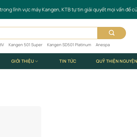
rong lĩnh vực máy Kangen, KTB tự tin giải quyết mọi vấn đề c
IV
Kangen 501 Super
Kangen SD501 Platinum
Anespa
GIỚI THIỆU
TIN TỨC
QUỸ THIỆN NGUYỆ
Add to
wishlist