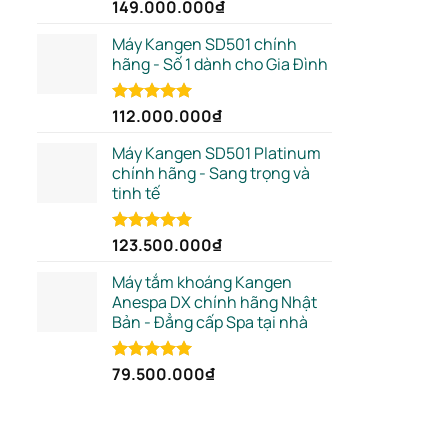
149.000.000
₫
Rated
5.00
out of 5
Máy Kangen SD501 chính
hãng - Số 1 dành cho Gia Đình
112.000.000
₫
Rated
5.00
out of 5
Máy Kangen SD501 Platinum
chính hãng - Sang trọng và
tinh tế
123.500.000
₫
Rated
5.00
out of 5
Máy tắm khoáng Kangen
Anespa DX chính hãng Nhật
Bản - Đẳng cấp Spa tại nhà
79.500.000
₫
Rated
5.00
out of 5