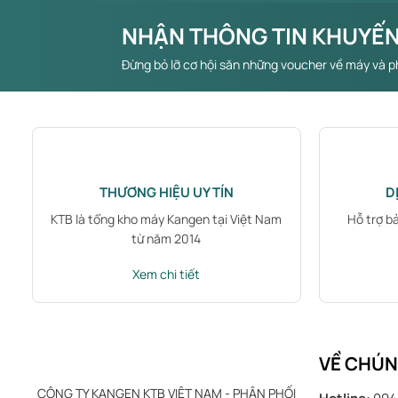
NHẬN THÔNG TIN KHUYẾN
Đừng bỏ lỡ cơ hội săn những voucher về máy và p
THƯƠNG HIỆU UY TÍN
D
KTB là tổng kho máy Kangen tại Việt Nam
Hỗ trợ b
từ năm 2014
Xem chi tiết
VỀ CHÚN
CÔNG TY KANGEN KTB VIỆT NAM - PHÂN PHỐI