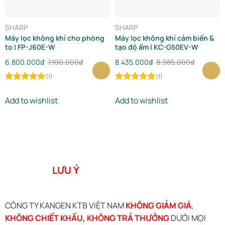
SHARP
SHARP
Máy lọc không khí cho phòng
Máy lọc không khí cảm biến &
to | FP-J60E-W
tạo độ ẩm | KC-G50EV-W
Original
6.800.000
Current
₫
7.100.000
₫
Original
8.435.000
Current
₫
8.985.000
₫
price
price
price
price
(1)
(1)
was:
is:
was:
is:
Rated
5.00
Rated
5.00
7.100.000₫.
6.800.000₫.
8.985.000₫.
8.435.000₫.
out of 5
out of 5
Add to wishlist
Add to wishlist
LƯU Ý
CÔNG TY KANGEN KTB VIỆT NAM
KHÔNG GIẢM GIÁ
,
KHÔNG CHIẾT KHẤU, KHÔNG TRẢ THƯỞNG
DƯỚI MỌI