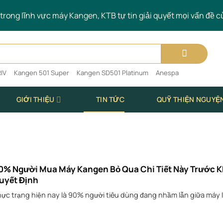
rong lĩnh vực máy Kangen, KTB tự tin giải quyết mọi vấn đề c
IV
Kangen 501 Super
Kangen SD501 Platinum
Anespa
GIỚI THIỆU
TIN TỨC
QUỸ THIỆN NGUYỆ
0% Người Mua Máy Kangen Bỏ Qua Chi Tiết Này Trước K
uyết Định
ực trạng hiện nay là 90% người tiêu dùng đang nhầm lẫn giữa máy l