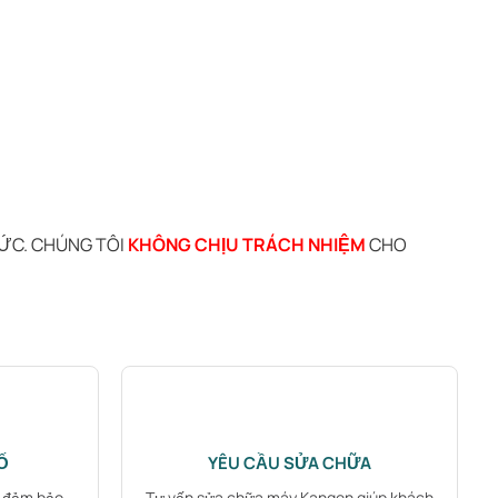
ỨC. CHÚNG TÔI
KHÔNG CHỊU TRÁCH NHIỆM
CHO
Ố
YÊU CẦU SỬA CHỮA
B đảm bảo
Tư vấn sửa chữa máy Kangen giúp khách