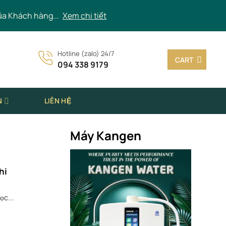
ủa Khách hàng...
Xem chi tiết
Hotline (zalo) 24/7
CART
094 338 9179
N
LIÊN HỆ
Máy Kangen
hi
ọc...