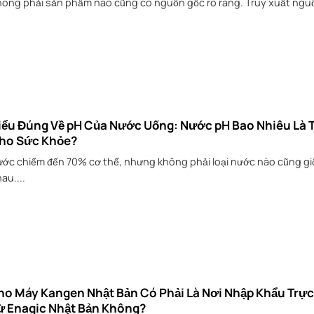
ông phải sản phẩm nào cũng có nguồn gốc rõ ràng. Truy xuất nguồ
iểu Đúng Về pH Của Nước Uống: Nước pH Bao Nhiêu Là 
ho Sức Khỏe?
ớc chiếm đến 70% cơ thể, nhưng không phải loại nước nào cũng g
au....
ho Máy Kangen Nhật Bản Có Phải Là Nơi Nhập Khẩu Trực
ừ Enagic Nhật Bản Không?