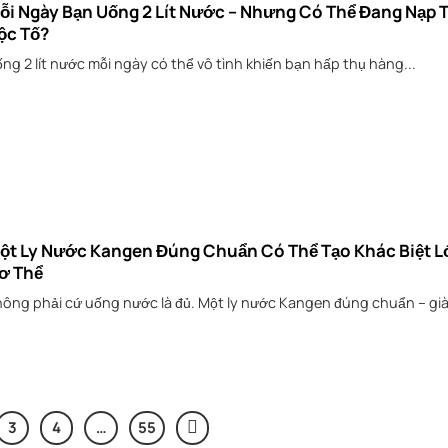
ỗi Ngày Bạn Uống 2 Lít Nước – Nhưng Có Thể Đang Nạp
ộc Tố?
ng 2 lít nước mỗi ngày có thể vô tình khiến bạn hấp thụ hàng...
ột Ly Nước Kangen Đúng Chuẩn Có Thể Tạo Khác Biệt 
ơ Thể
ông phải cứ uống nước là đủ. Một ly nước Kangen đúng chuẩn – già
3
4
…
55