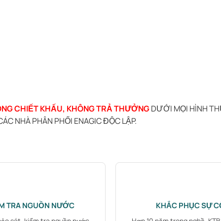
NG CHIẾT KHẤU, KHÔNG TRẢ THƯỞNG
DƯỚI MỌI HÌNH TH
ÁC NHÀ PHÂN PHỐI ENAGIC ĐỘC LẬP.
ỂM TRA NGUỒN NƯỚC
KHẮC PHỤC SỰ C
hảo sát, kiểm tra nguồn nước
Hơn 10 năm trong nghề, KT