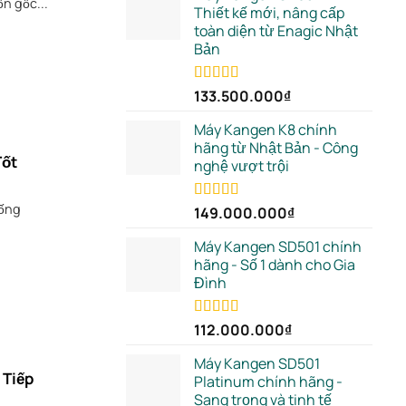
n gốc...
Thiết kế mới, nâng cấp
toàn diện từ Enagic Nhật
Bản
Rated
133.500.000
5.00
₫
out of 5
Máy Kangen K8 chính
hãng từ Nhật Bản - Công
Tốt
nghệ vượt trội
iống
Rated
149.000.000
5.00
₫
out of 5
Máy Kangen SD501 chính
hãng - Số 1 dành cho Gia
Đình
Rated
112.000.000
5.00
₫
out of 5
Máy Kangen SD501
 Tiếp
Platinum chính hãng -
Sang trọng và tinh tế