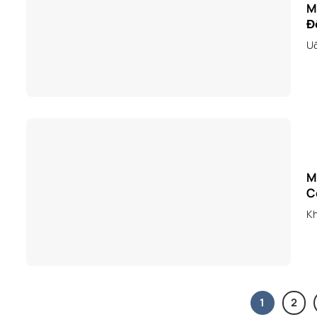
M
Đ
Uố
M
C
Kh
1
2