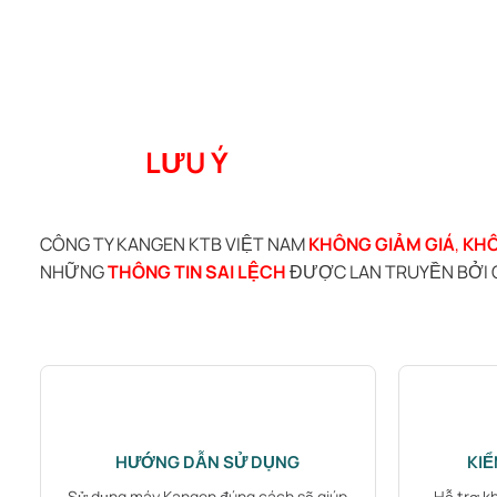
LƯU Ý
CÔNG TY KANGEN KTB VIỆT NAM
KHÔNG GIẢM GIÁ
,
KHÔ
NHỮNG
THÔNG TIN SAI LỆCH
ĐƯỢC LAN TRUYỀN BỞI C
HƯỚNG DẪN SỬ DỤNG
KI
Sử dụng máy Kangen đúng cách sẽ giúp
Hỗ trợ k