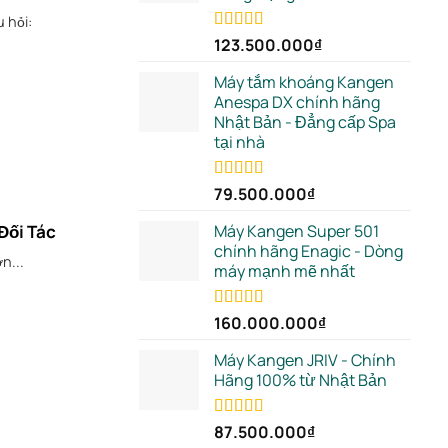
 hỏi:
Rated
123.500.000
5.00
₫
out of 5
Máy tắm khoáng Kangen
Anespa DX chính hãng
Nhật Bản - Đẳng cấp Spa
tại nhà
Rated
79.500.000
5.00
₫
out of 5
Máy Kangen Super 501
Đối Tác
chính hãng Enagic - Dòng
n...
máy mạnh mẽ nhất
Rated
160.000.000
5.00
₫
out of 5
Máy Kangen JRIV - Chính
Hãng 100% từ Nhật Bản
Rated
87.500.000
5.00
₫
out of 5