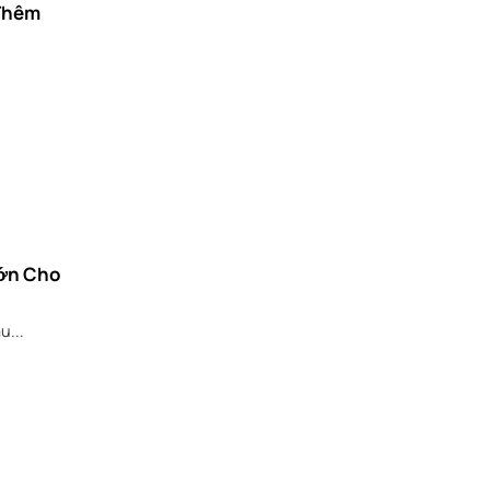
 Thêm
Lớn Cho
u...