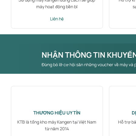
máy hoạt động bền bỉ
s
Liên hệ
NHẬN THÔNG TIN KHUYẾN
Đừng bỏ lỡ cơ hội săn những voucher về máy và 
THƯƠNG HIỆU UY TÍN
D
KTB là tổng kho máy Kangen tại Việt Nam
Hỗ trợ b
từ năm 2014