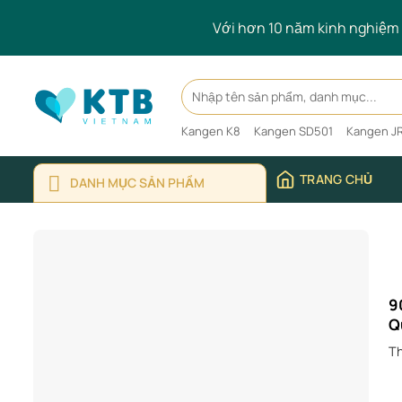
Skip
Với hơn 10 năm kinh nghiệm t
to
content
Search
for:
Kangen K8
Kangen SD501
Kangen JR
TRANG CHỦ
DANH MỤC SẢN PHẨM
9
Q
Th