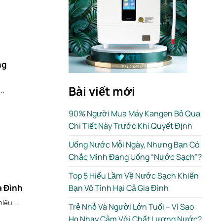
ng
Bài viết mới
..
90% Người Mua Máy Kangen Bỏ Qua
Chi Tiết Này Trước Khi Quyết Định
Uống Nước Mỗi Ngày, Nhưng Bạn Có
Chắc Mình Đang Uống “Nước Sạch”?
Top 5 Hiểu Lầm Về Nước Sạch Khiến
a Đình
Bạn Vô Tình Hại Cả Gia Đình
iểu...
Trẻ Nhỏ Và Người Lớn Tuổi – Vì Sao
Họ Nhạy Cảm Với Chất Lượng Nước?