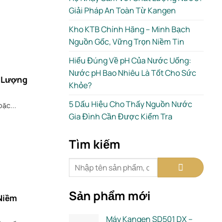
Giải Pháp An Toàn Từ Kangen
Kho KTB Chính Hãng – Minh Bạch
Nguồn Gốc, Vững Trọn Niềm Tin
Hiểu Đúng Về pH Của Nước Uống:
Nước pH Bao Nhiêu Là Tốt Cho Sức
t Lượng
Khỏe?
5 Dấu Hiệu Cho Thấy Nguồn Nước
ặc...
Gia Đình Cần Được Kiểm Tra
Tìm kiếm
Sản phẩm mới
Niềm
Máy Kangen SD501 DX –