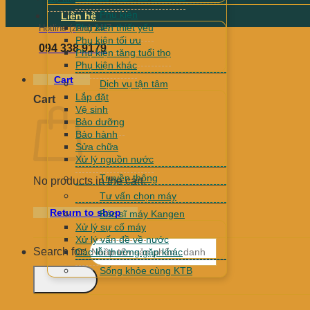
Phụ kiện
Liên hệ
Phụ kiện thiết yếu
Hotline (zalo) 24/7
Phụ kiện tối ưu
094 338 9179
Phụ kiện tăng tuổi thọ
Phụ kiện khác
Cart
Dịch vụ tận tâm
Lắp đặt
Cart
Vệ sinh
Bảo dưỡng
Bảo hành
Sửa chữa
Xử lý nguồn nước
Truyền thông
No products in the cart.
Tư vấn chọn máy
Return to shop
Bác sĩ máy Kangen
Xử lý sự cố máy
Xử lý vấn đề về nước
Search for:
Các lỗi thường gặp khác
Sống khỏe cùng KTB