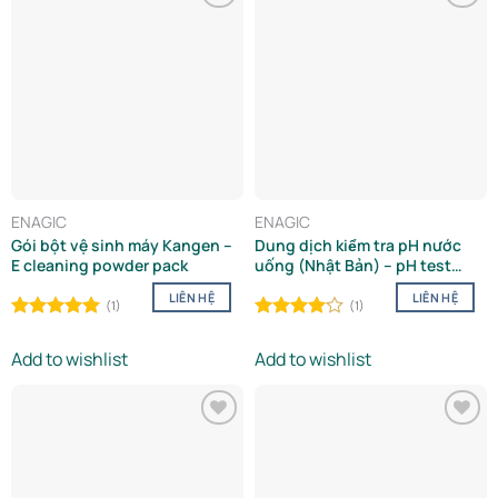
Add to
Add to
wishlist
wishlist
ENAGIC
ENAGIC
Gói bột vệ sinh máy Kangen –
Dung dịch kiểm tra pH nước
E cleaning powder pack
uống (Nhật Bản) – pH test
Liquid for drinking water
LIÊN HỆ
LIÊN HỆ
(Japan)
(1)
(1)
Rated
5.00
Rated
out of 5
4.00
out
Add to wishlist
Add to wishlist
of 5
Add to
Add to
wishlist
wishlist