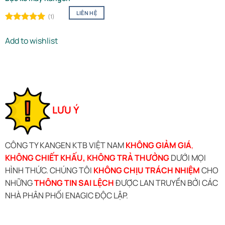
LIÊN HỆ
(1)
Rated
5.00
out of 5
Add to wishlist
LƯU Ý
CÔNG TY KANGEN KTB VIỆT NAM
KHÔNG GIẢM GIÁ
,
KHÔNG CHIẾT KHẤU, KHÔNG TRẢ THƯỞNG
DƯỚI MỌI
HÌNH THỨC. CHÚNG TÔI
KHÔNG CHỊU TRÁCH NHIỆM
CHO
NHỮNG
THÔNG TIN SAI LỆCH
ĐƯỢC LAN TRUYỀN BỞI CÁC
NHÀ PHÂN PHỐI ENAGIC ĐỘC LẬP.