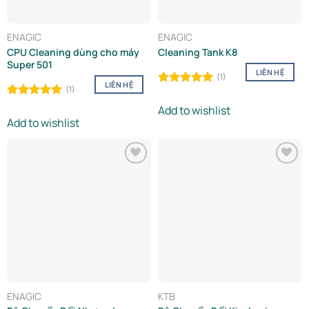
ENAGIC
ENAGIC
CPU Cleaning dùng cho máy
Cleaning Tank K8
Super 501
LIÊN HỆ
(1)
LIÊN HỆ
(1)
Rated
5.00
out of 5
Rated
5.00
Add to wishlist
out of 5
Add to wishlist
Add to
Add to
wishlist
wishlist
ENAGIC
KTB