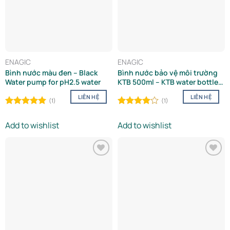
ENAGIC
ENAGIC
Bình nước màu đen – Black
Bình nước bảo vệ môi trường
Water pump for pH2.5 water
KTB 500ml – KTB water bottle
500ml
LIÊN HỆ
LIÊN HỆ
(1)
(1)
Rated
5.00
Rated
out of 5
4.00
out
Add to wishlist
Add to wishlist
of 5
Add to
Add to
wishlist
wishlist