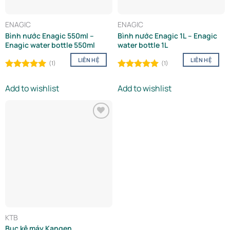
ENAGIC
ENAGIC
Bình nước Enagic 550ml –
Bình nước Enagic 1L – Enagic
Enagic water bottle 550ml
water bottle 1L
LIÊN HỆ
LIÊN HỆ
(1)
(1)
Rated
5.00
Rated
5.00
out of 5
out of 5
Add to wishlist
Add to wishlist
Add to
wishlist
KTB
Bục kê máy Kangen