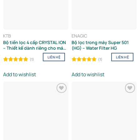
KTB
ENAGIC
Bộ tiền lọc 4 cấp CRYSTAL ION
Bộ lọc trong máy Super 501
– Thiết kế dành riêng cho máy
(HG) – Water Filter HG
điện giải KANGEN
LIÊN HỆ
LIÊN HỆ
(1)
(1)
Rated
5.00
Rated
5.00
out of 5
out of 5
Add to wishlist
Add to wishlist
Add to
Add to
wishlist
wishlist