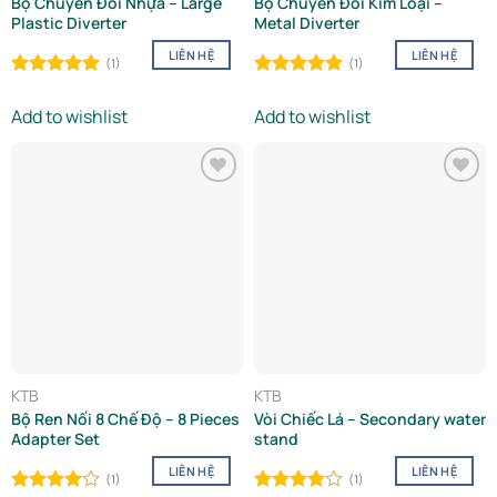
Bộ Chuyển Đổi Nhựa – Large
Bộ Chuyển Đổi Kim Loại –
Plastic Diverter
Metal Diverter
LIÊN HỆ
LIÊN HỆ
(1)
(1)
Rated
5.00
Rated
5.00
out of 5
out of 5
Add to wishlist
Add to wishlist
Add to
Add to
wishlist
wishlist
KTB
KTB
Bộ Ren Nối 8 Chế Độ – 8 Pieces
Vòi Chiếc Lá – Secondary water
Adapter Set
stand
LIÊN HỆ
LIÊN HỆ
(1)
(1)