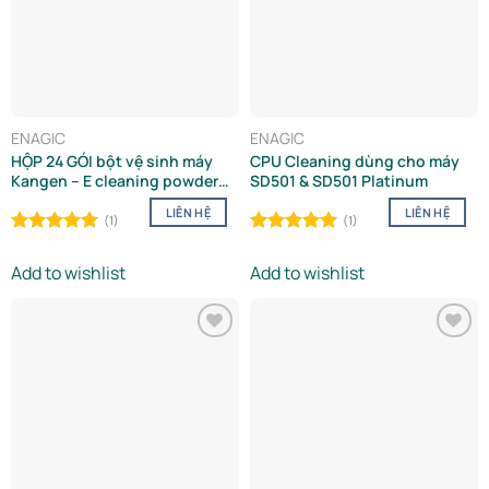
ENAGIC
ENAGIC
HỘP 24 GÓI bột vệ sinh máy
CPU Cleaning dùng cho máy
Kangen – E cleaning powder
SD501 & SD501 Platinum
box/24 packs
LIÊN HỆ
LIÊN HỆ
(1)
(1)
Rated
5.00
Rated
5.00
out of 5
out of 5
Add to wishlist
Add to wishlist
Add to
Add to
wishlist
wishlist