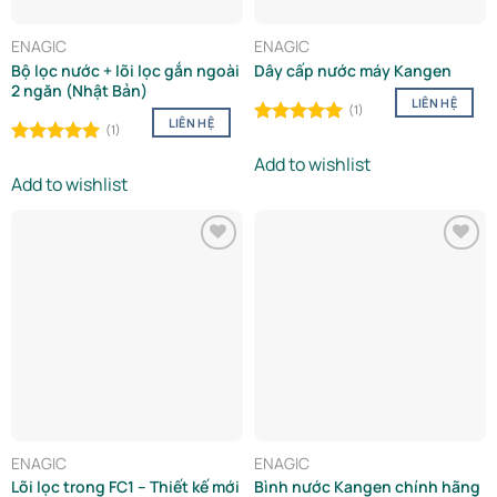
ENAGIC
ENAGIC
Bộ lọc nước + lõi lọc gắn ngoài
Dây cấp nước máy Kangen
2 ngăn (Nhật Bản)
LIÊN HỆ
(1)
LIÊN HỆ
(1)
Rated
5.00
out of 5
Rated
5.00
Add to wishlist
out of 5
Add to wishlist
Add to
Add to
wishlist
wishlist
ENAGIC
ENAGIC
Lõi lọc trong FC1 – Thiết kế mới
Bình nước Kangen chính hãng