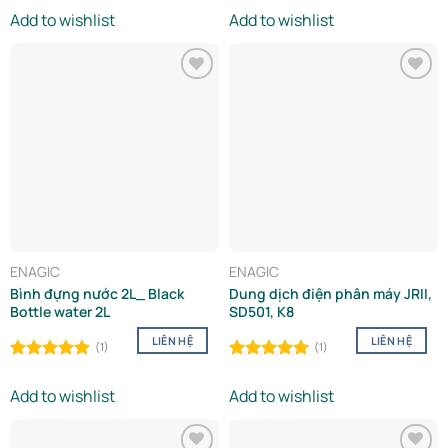
out of 5
out of 5
Add to wishlist
Add to wishlist
Add to
Add to
wishlist
wishlist
ENAGIC
ENAGIC
Bình đựng nước 2L_ Black
Dung dịch điện phân máy JRII,
Bottle water 2L
SD501, K8
LIÊN HỆ
LIÊN HỆ
(1)
(1)
Rated
5.00
Rated
5.00
out of 5
out of 5
Add to wishlist
Add to wishlist