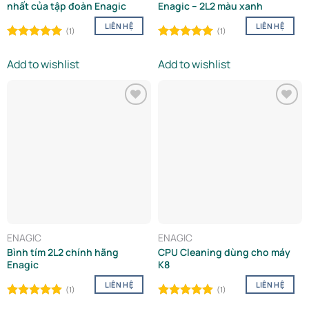
nhất của tập đoàn Enagic
Enagic – 2L2 màu xanh
LIÊN HỆ
LIÊN HỆ
(1)
(1)
Rated
5.00
Rated
5.00
out of 5
out of 5
Add to wishlist
Add to wishlist
Add to
Add to
wishlist
wishlist
ENAGIC
ENAGIC
Bình tím 2L2 chính hãng
CPU Cleaning dùng cho máy
Enagic
K8
LIÊN HỆ
LIÊN HỆ
(1)
(1)
Rated
5.00
Rated
5.00