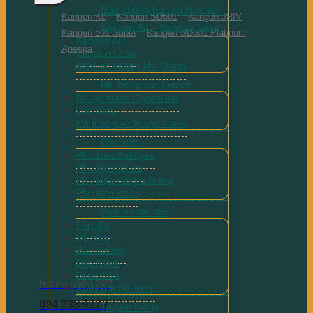
Máy chống bức xạ điện từ
Kangen K8
Kangen SD501
Kangen JRIV
Kangen Air – Kangen Ukon
Kangen 501 Super
Kangen SD501 Platinum
Kangen Air
Anespa
Kangen Ukon
Máy lọc không khí Sharp
Hệ thống xử lý nước
Bộ lọc nước Crystal ion
Lọc tổng
Hệ thống xử lý cặn Canxi
Phụ kiện
Phụ kiện thiết yếu
Phụ kiện tối ưu
Phụ kiện tăng tuổi thọ
Phụ kiện khác
Dịch vụ tận tâm
Lắp đặt
Vệ sinh
Bảo dưỡng
Bảo hành
Sửa chữa
Hotline (zalo) 24/7
Xử lý nguồn nước
094 338 9179
Truyền thông