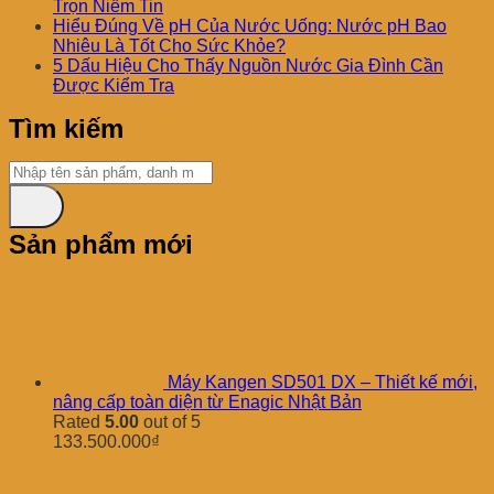
Trọn Niềm Tin
Hiểu Đúng Về pH Của Nước Uống: Nước pH Bao
Nhiêu Là Tốt Cho Sức Khỏe?
5 Dấu Hiệu Cho Thấy Nguồn Nước Gia Đình Cần
Được Kiểm Tra
Tìm kiếm
Sản phẩm mới
Máy Kangen SD501 DX – Thiết kế mới,
nâng cấp toàn diện từ Enagic Nhật Bản
Rated
5.00
out of 5
133.500.000
₫