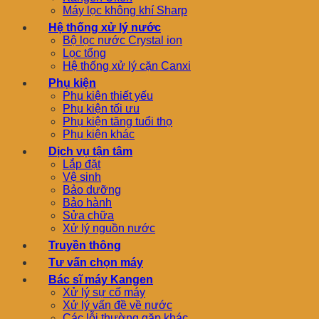
Máy lọc không khí Sharp
Hệ thống xử lý nước
Bộ lọc nước Crystal ion
Lọc tổng
Hệ thống xử lý cặn Canxi
Phụ kiện
Phụ kiện thiết yếu
Phụ kiện tối ưu
Phụ kiện tăng tuổi thọ
Phụ kiện khác
Dịch vụ tận tâm
Lắp đặt
Vệ sinh
Bảo dưỡng
Bảo hành
Sửa chữa
Xử lý nguồn nước
Truyền thông
Tư vấn chọn máy
Bác sĩ máy Kangen
Xử lý sự cố máy
Xử lý vấn đề về nước
Các lỗi thường gặp khác