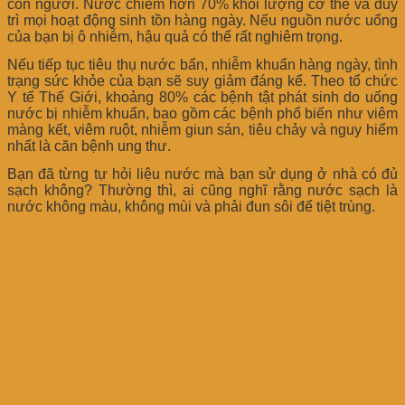
con người. Nước chiếm hơn 70% khối lượng cơ thể và duy
trì mọi hoạt động sinh tồn hàng ngày. Nếu nguồn nước uống
của bạn bị ô nhiễm, hậu quả có thể rất nghiêm trọng.
Nếu tiếp tục tiêu thụ nước bẩn, nhiễm khuẩn hàng ngày, tình
trạng sức khỏe của bạn sẽ suy giảm đáng kể. Theo tổ chức
Y tế Thế Giới, khoảng 80% các bệnh tật phát sinh do uống
nước bị nhiễm khuẩn, bao gồm các bệnh phổ biến như viêm
màng kết, viêm ruột, nhiễm giun sán, tiêu chảy và nguy hiểm
nhất là căn bệnh ung thư.
Bạn đã từng tự hỏi liệu nước mà bạn sử dụng ở nhà có đủ
sạch không? Thường thì, ai cũng nghĩ rằng nước sạch là
nước không màu, không mùi và phải đun sôi để tiệt trùng.