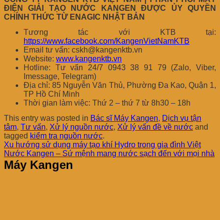
ĐIỆN GIẢI TẠO NƯỚC KANGEN ĐƯỢC ỦY QUYỀN
CHÍNH THỨC TỪ ENAGIC NHẬT BẢN
Tương tác với KTB tại:
https://www.facebook.com/KangenVietNamKTB
Email tư vấn: cskh@kangenktb.vn
Website:
www.kangenktb.vn
Hotline: Tư vấn 24/7 0943 38 91 79 (Zalo, Viber,
Imessage, Telegram)
Địa chỉ: 85 Nguyễn Văn Thủ, Phường Đa Kao, Quận 1,
TP Hồ Chí Minh
Thời gian làm việc: Thứ 2 – thứ 7 từ 8h30 – 18h
This entry was posted in
Bác sĩ Máy Kangen
,
Dịch vụ tận
tâm
,
Tư vấn
,
Xử lý nguồn nước
,
Xử lý vấn đề về nước
and
tagged
kiểm tra nguồn nước
.
Xu hướng sử dụng máy tạo khí Hydro trong gia đình Việt
Nước Kangen – Sứ mệnh mang nước sạch đến với mọi nhà
Máy Kangen