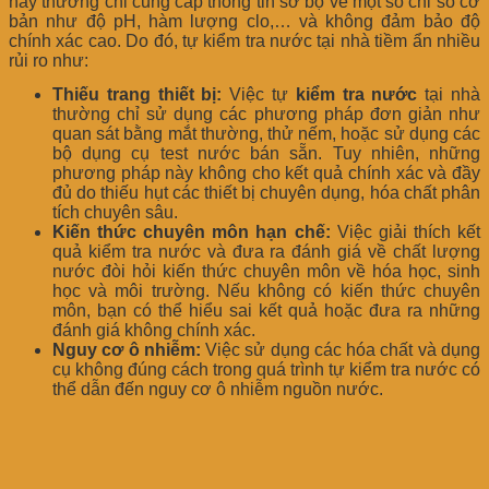
này thường chỉ cung cấp thông tin sơ bộ về một số chỉ số cơ
bản như độ pH, hàm lượng clo,… và không đảm bảo độ
chính xác cao. Do đó, tự kiểm tra nước tại nhà tiềm ẩn nhiều
rủi ro như:
Thiếu trang thiết bị:
Việc tự
kiểm tra nước
tại nhà
thường chỉ sử dụng các phương pháp đơn giản như
quan sát bằng mắt thường, thử nếm, hoặc sử dụng các
bộ dụng cụ test nước bán sẵn. Tuy nhiên, những
phương pháp này không cho kết quả chính xác và đầy
đủ do thiếu hụt các thiết bị chuyên dụng, hóa chất phân
tích chuyên sâu.
Kiến thức chuyên môn hạn chế:
Việc giải thích kết
quả kiểm tra nước và đưa ra đánh giá về chất lượng
nước đòi hỏi kiến thức chuyên môn về hóa học, sinh
học và môi trường. Nếu không có kiến thức chuyên
môn, bạn có thể hiểu sai kết quả hoặc đưa ra những
đánh giá không chính xác.
Nguy cơ ô nhiễm:
Việc sử dụng các hóa chất và dụng
cụ không đúng cách trong quá trình tự kiểm tra nước có
thể dẫn đến nguy cơ ô nhiễm nguồn nước.