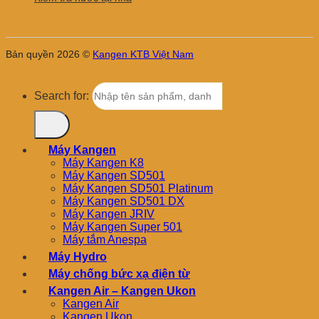
Bản quyền 2026 ©
Kangen KTB Việt Nam
Search for:
Máy Kangen
Máy Kangen K8
Máy Kangen SD501
Máy Kangen SD501 Platinum
Máy Kangen SD501 DX
Máy Kangen JRIV
Máy Kangen Super 501
Máy tắm Anespa
Máy Hydro
Máy chống bức xạ điện từ
Kangen Air – Kangen Ukon
Kangen Air
Kangen Ukon