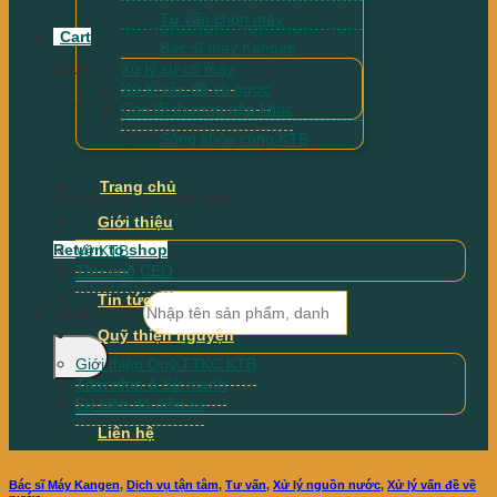
Tư vấn chọn máy
Cart
Bác sĩ máy Kangen
Cart
Xử lý sự cố máy
Xử lý vấn đề về nước
Các lỗi thường gặp khác
Sống khỏe cùng KTB
Trang chủ
No products in the cart.
Giới thiệu
Return to shop
Về KTB
Thư ngõ CEO
Tin tức
Search for:
Quỹ thiện nguyện
Giới thiệu Quỹ TTKC KTB
Tầm nhìn & Sứ mệnh
Sự kiện đã diễn ra
Liên hệ
Bác sĩ Máy Kangen
,
Dịch vụ tận tâm
,
Tư vấn
,
Xử lý nguồn nước
,
Xử lý vấn đề về