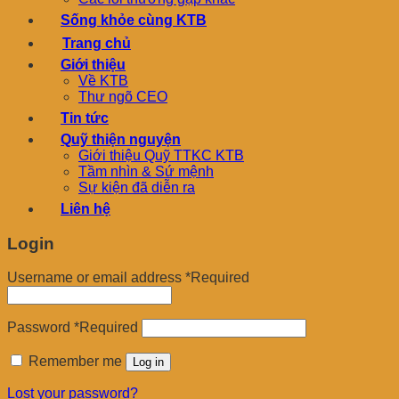
Sống khỏe cùng KTB
Trang chủ
Giới thiệu
Về KTB
Thư ngõ CEO
Tin tức
Quỹ thiện nguyện
Giới thiệu Quỹ TTKC KTB
Tầm nhìn & Sứ mệnh
Sự kiện đã diễn ra
Liên hệ
Login
Username or email address
*
Required
Password
*
Required
Remember me
Log in
Lost your password?