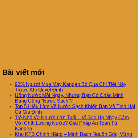
Bài viết mới
90% Người Mua Máy Kangen Bỏ Qua Chi Tiết Này
Trước Khi Quyết Định
Uống Nước Mỗi Ngày, Nhưng Bạn Có Chắc Mình
Đang Uống “Nước Sạch”?
Top 5 Hiểu Lầm Về Nước Sạch Khiến Bạn Vô Tình Hại
Cả Gia Đình
Trẻ Nhỏ Và Người Lớn Tuổi – Vì Sao Họ Nhạy Cảm
Với Chất Lượng Nước? Giải Pháp An Toàn Từ
Kangen
Kho KTB Chính Hãng – Minh Bạch Nguồn Gốc, Vững