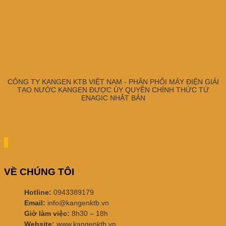
CÔNG TY KANGEN KTB VIỆT NAM - PHÂN PHỐI MÁY ĐIỆN GIẢI
TẠO NƯỚC KANGEN ĐƯỢC ỦY QUYỀN CHÍNH THỨC TỪ
ENAGIC NHẬT BẢN
VỀ CHÚNG TÔI
Hotline:
0943389179
Email:
info@kangenktb.vn
Giờ làm việc:
8h30 – 18h
Website:
www.kangenktb.vn