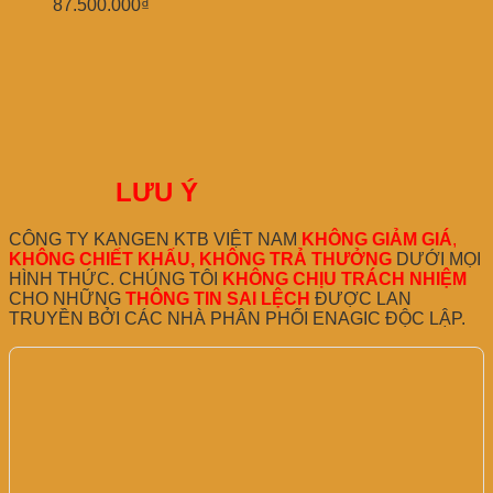
87.500.000
₫
LƯU Ý
CÔNG TY KANGEN KTB VIỆT NAM
KHÔNG GIẢM GIÁ
,
KHÔNG CHIẾT KHẤU, KHÔNG TRẢ THƯỞNG
DƯỚI MỌI
HÌNH THỨC. CHÚNG TÔI
KHÔNG CHỊU TRÁCH NHIỆM
CHO NHỮNG
THÔNG TIN SAI LỆCH
ĐƯỢC LAN
TRUYỀN BỞI CÁC NHÀ PHÂN PHỐI ENAGIC ĐỘC LẬP.