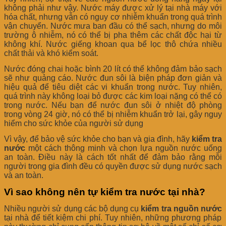
không phải như vậy. Nước máy được xử lý tại nhà máy với
hóa chất, nhưng vẫn có nguy cơ nhiễm khuẩn trong quá trình
vận chuyển. Nước mưa ban đầu có thể sạch, nhưng do môi
trường ô nhiễm, nó có thể bị pha thêm các chất độc hại từ
không khí. Nước giếng khoan qua bể lọc thô chứa nhiều
chất thải và khó kiểm soát.
Nước đóng chai hoặc bình 20 lít có thể không đảm bảo sạch
sẽ như quảng cáo. Nước đun sôi là biện pháp đơn giản và
hiệu quả để tiêu diệt các vi khuẩn trong nước. Tuy nhiên,
quá trình này không loại bỏ được các kim loại nặng có thể có
trong nước. Nếu bạn để nước đun sôi ở nhiệt độ phòng
trong vòng 24 giờ, nó có thể bị nhiễm khuẩn trở lại, gây nguy
hiểm cho sức khỏe của người sử dụng
Vì vậy, để bảo vệ sức khỏe cho bạn và gia đình, hãy
kiểm tra
nước
một cách thông minh và chọn lựa nguồn nước uống
an toàn. Điều này là cách tốt nhất để đảm bảo rằng mỗi
người trong gia đình đều có quyền được sử dụng nước sạch
và an toàn.
Vì sao không nên tự kiểm tra nước tại nhà?
Nhiều người sử dụng các bộ dụng cụ
kiểm tra nguồn nước
tại nhà để tiết kiệm chi phí. Tuy nhiên, những phương pháp