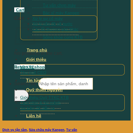
Tư vấn chọn máy
Cart
Bác sĩ máy Kangen
Cart
Xử lý sự cố máy
Xử lý vấn đề về nước
Các lỗi thường gặp khác
Sống khỏe cùng KTB
Trang chủ
No products in the cart.
Giới thiệu
Return to shop
Về KTB
Thư ngõ CEO
Tin tức
Search for:
Quỹ thiện nguyện
Giới thiệu Quỹ TTKC KTB
Tầm nhìn & Sứ mệnh
Sự kiện đã diễn ra
Liên hệ
Dịch vụ tận tâm
,
Sửa chữa máy Kangen
,
Tư vấn