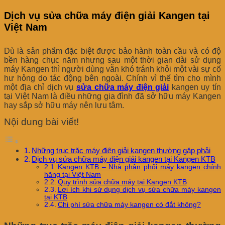
Dịch vụ sửa chữa máy điện giải Kangen tại
Việt Nam
Dù là sản phẩm đặc biệt được bảo hành toàn cầu và có độ
bền hàng chục năm nhưng sau một thời gian dài sử dụng
máy Kangen thì người dùng vẫn khó tránh khỏi một vài sự cố
hư hỏng do tác động bên ngoài. Chính vì thế tìm cho mình
một địa chỉ dịch vụ
sửa chữa máy điện giải
kangen uy tín
tại Việt Nam là điều những gia đình đã sở hữu máy Kangen
hay sắp sở hữu máy nên lưu tâm.
Nội dung bài viết!
Những trục trặc máy điện giải kangen thường gặp phải
Dịch vụ sửa chữa máy điện giải kangen tại Kangen KTB
Kangen KTB – Nhà phân phối máy kangen chính
hãng tại Việt Nam
Quy trình sửa chữa máy tại Kangen KTB
Lợi ích khi sử dụng dịch vụ sửa chữa máy kangen
tại KTB
Chi phí sửa chữa máy kangen có đắt không?