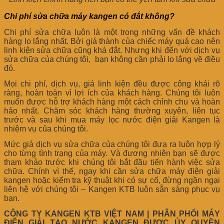
Chi phí sửa chữa máy kangen có đắt không?
Chi phí sửa chữa luôn là một trong những vấn đề khách
hàng lo lắng nhất. Bởi giá thành của chiếc máy quá cao nên
linh kiện sửa chữa cũng khá đắt. Nhưng khi đến với dịch vụ
sửa chữa của chúng tôi, bạn không cần phải lo lắng về điều
đó.
Mọi chi phí, dịch vụ, giá linh kiện đều được công khái rõ
ràng, hoàn toàn vì lợi ích của khách hàng. Chúng tôi luôn
muốn được hỗ trợ khách hàng một cách chỉnh chu và hoàn
hảo nhất. Chăm sóc khách hàng thường xuyên, liên tục
trước và sau khi mua máy lọc nước điện giải Kangen là
nhiệm vụ của chúng tôi.
Mức giá dịch vụ sửa chữa của chúng tôi đưa ra luôn hợp lý
cho từng tình trạng của máy. Và đương nhiên bạn sẽ được
tham khảo trước khi chúng tôi bắt đầu tiến hành việc sửa
chữa. Chính vì thế, ngay khi cần sửa chữa máy điện giải
kangen hoặc kiểm tra kỹ thuật khi có sự cố, đừng ngần ngại
liên hệ với chúng tôi – Kangen KTB luôn sẵn sàng phục vụ
bạn.
CÔNG TY KANGEN KTB VIỆT NAM | PHÂN PHỐI MÁY
ĐIỆN GIẢI TẠO NƯỚC KANGEN ĐƯỢC ỦY QUYỀN