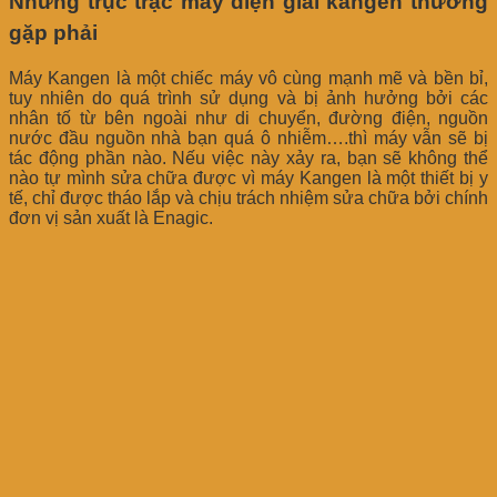
Những trục trặc máy điện giải kangen thường
gặp phải
Máy Kangen là một chiếc máy vô cùng mạnh mẽ và bền bỉ,
tuy nhiên do quá trình sử dụng và bị ảnh hưởng bởi các
nhân tố từ bên ngoài như di chuyển, đường điện, nguồn
nước đầu nguồn nhà bạn quá ô nhiễm….thì máy vẫn sẽ bị
tác động phần nào. Nếu việc này xảy ra, bạn sẽ không thể
nào tự mình sửa chữa được vì máy Kangen là một thiết bị y
tế, chỉ được tháo lắp và chịu trách nhiệm sửa chữa bởi chính
đơn vị sản xuất là Enagic.