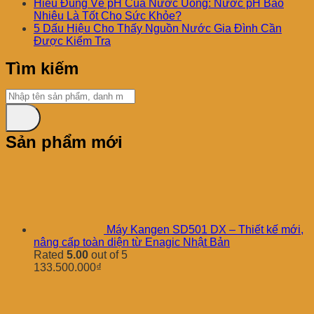
Hiểu Đúng Về pH Của Nước Uống: Nước pH Bao
Nhiêu Là Tốt Cho Sức Khỏe?
5 Dấu Hiệu Cho Thấy Nguồn Nước Gia Đình Cần
Được Kiểm Tra
Tìm kiếm
Sản phẩm mới
Máy Kangen SD501 DX – Thiết kế mới,
nâng cấp toàn diện từ Enagic Nhật Bản
Rated
5.00
out of 5
133.500.000
₫