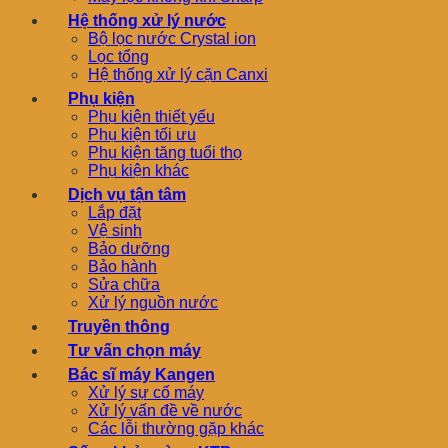
Hệ thống xử lý nước
Bộ lọc nước Crystal ion
Lọc tổng
Hệ thống xử lý cặn Canxi
Phụ kiện
Phụ kiện thiết yếu
Phụ kiện tối ưu
Phụ kiện tăng tuổi thọ
Phụ kiện khác
Dịch vụ tận tâm
Lắp đặt
Vệ sinh
Bảo dưỡng
Bảo hành
Sửa chữa
Xử lý nguồn nước
Truyền thông
Tư vấn chọn máy
Bác sĩ máy Kangen
Xử lý sự cố máy
Xử lý vấn đề về nước
Các lỗi thường gặp khác