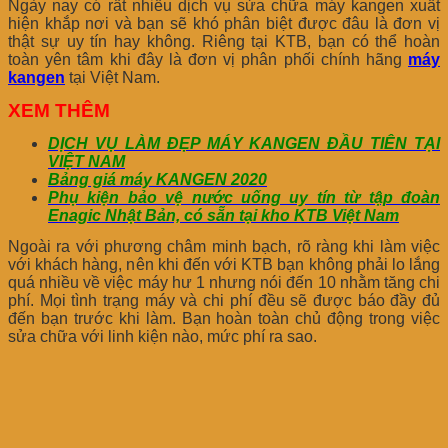
Ngày nay có rất nhiều dịch vụ sửa chữa máy kangen xuất
hiện khắp nơi và bạn sẽ khó phân biệt được đâu là đơn vị
thật sự uy tín hay không. Riêng tại KTB, bạn có thể hoàn
toàn yên tâm khi đây là đơn vị phân phối chính hãng
máy
kangen
tại Việt Nam.
XEM THÊM
DỊCH VỤ LÀM ĐẸP MÁY KANGEN ĐẦU TIÊN TẠI
VIỆT NAM
Bảng giá máy KANGEN 2020
Phụ kiện bảo vệ nước uống uy tín từ tập đoàn
Enagic Nhật Bản, có sẵn tại kho KTB Việt Nam
Ngoài ra với phương châm minh bạch, rõ ràng khi làm việc
với khách hàng, nên khi đến với KTB bạn không phải lo lắng
quá nhiều về việc máy hư 1 nhưng nói đến 10 nhằm tăng chi
phí. Mọi tình trạng máy và chi phí đều sẽ được báo đầy đủ
đến bạn trước khi làm. Bạn hoàn toàn chủ động trong việc
sửa chữa với linh kiện nào, mức phí ra sao.