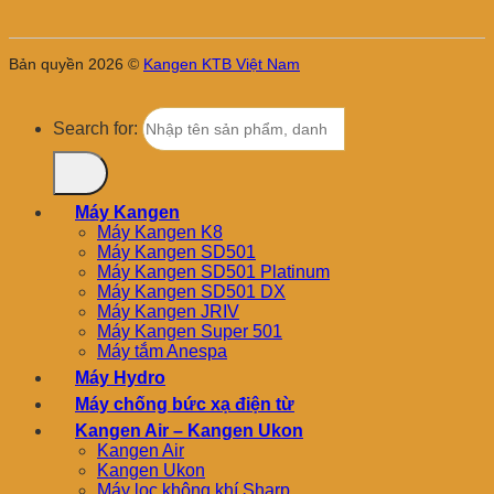
Bản quyền 2026 ©
Kangen KTB Việt Nam
Search for:
Máy Kangen
Máy Kangen K8
Máy Kangen SD501
Máy Kangen SD501 Platinum
Máy Kangen SD501 DX
Máy Kangen JRIV
Máy Kangen Super 501
Máy tắm Anespa
Máy Hydro
Máy chống bức xạ điện từ
Kangen Air – Kangen Ukon
Kangen Air
Kangen Ukon
Máy lọc không khí Sharp