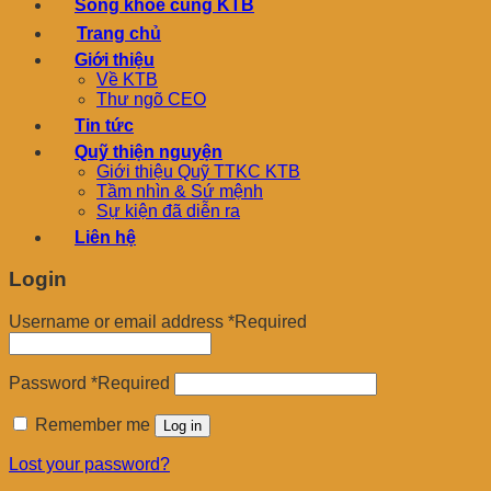
Sống khỏe cùng KTB
Trang chủ
Giới thiệu
Về KTB
Thư ngõ CEO
Tin tức
Quỹ thiện nguyện
Giới thiệu Quỹ TTKC KTB
Tầm nhìn & Sứ mệnh
Sự kiện đã diễn ra
Liên hệ
Login
Username or email address
*
Required
Password
*
Required
Remember me
Log in
Lost your password?