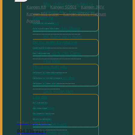
Máy chống bức xạ điện từ
Kangen K8
Kangen SD501
Kangen JRIV
Kangen Air – Kangen Ukon
Kangen 501 Super
Kangen SD501 Platinum
Kangen Air
Anespa
Kangen Ukon
Máy lọc không khí Sharp
Hệ thống xử lý nước
Bộ lọc nước Crystal ion
Lọc tổng
Hệ thống xử lý cặn Canxi
Phụ kiện
Phụ kiện thiết yếu
Phụ kiện tối ưu
Phụ kiện tăng tuổi thọ
Phụ kiện khác
Dịch vụ tận tâm
Lắp đặt
Vệ sinh
Bảo dưỡng
Bảo hành
Sửa chữa
Hotline (zalo) 24/7
Xử lý nguồn nước
094 338 9179
Truyền thông