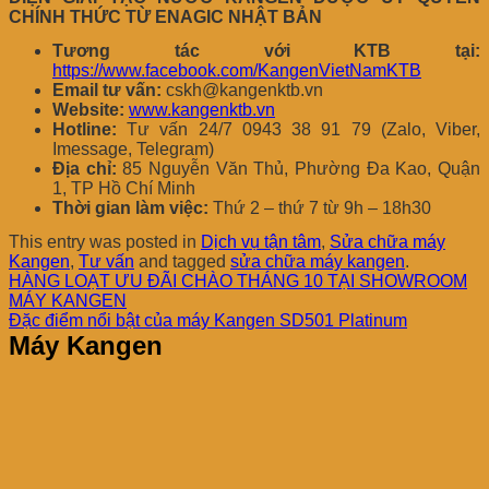
CHÍNH THỨC TỪ ENAGIC NHẬT BẢN
Tương tác với KTB tại:
https://www.facebook.com/KangenVietNamKTB
Email tư vấn:
cskh@kangenktb.vn
Website:
www.kangenktb.vn
Hotline:
Tư vấn 24/7 0943 38 91 79 (Zalo, Viber,
Imessage, Telegram)
Địa chỉ:
85 Nguyễn Văn Thủ, Phường Đa Kao, Quận
1, TP Hồ Chí Minh
Thời gian làm việc:
Thứ 2 – thứ 7 từ 9h – 18h30
This entry was posted in
Dịch vụ tận tâm
,
Sửa chữa máy
Kangen
,
Tư vấn
and tagged
sửa chữa máy kangen
.
HÀNG LOẠT ƯU ĐÃI CHÀO THÁNG 10 TẠI SHOWROOM
MÁY KANGEN
Đặc điểm nổi bật của máy Kangen SD501 Platinum
Máy Kangen