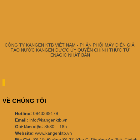
CÔNG TY KANGEN KTB VIỆT NAM - PHÂN PHỐI MÁY ĐIỆN GIẢI
TẠO NƯỚC KANGEN ĐƯỢC ỦY QUYỀN CHÍNH THỨC TỪ
ENAGIC NHẬT BẢN
VỀ CHÚNG TÔI
Hotline:
0943389179
Email:
info@kangenktb.vn
Giờ làm việc:
8h30 – 18h
Website:
www.kangenktb.vn
Địa Chỉ:
Số 19, Đường Số 27, Khu C, Phường An Phú, Thành