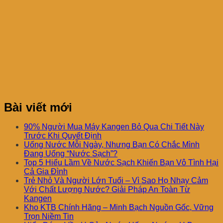
Bài viết mới
90% Người Mua Máy Kangen Bỏ Qua Chi Tiết Này
Trước Khi Quyết Định
Uống Nước Mỗi Ngày, Nhưng Bạn Có Chắc Mình
Đang Uống “Nước Sạch”?
Top 5 Hiểu Lầm Về Nước Sạch Khiến Bạn Vô Tình Hại
Cả Gia Đình
Trẻ Nhỏ Và Người Lớn Tuổi – Vì Sao Họ Nhạy Cảm
Với Chất Lượng Nước? Giải Pháp An Toàn Từ
Kangen
Kho KTB Chính Hãng – Minh Bạch Nguồn Gốc, Vững
Trọn Niềm Tin