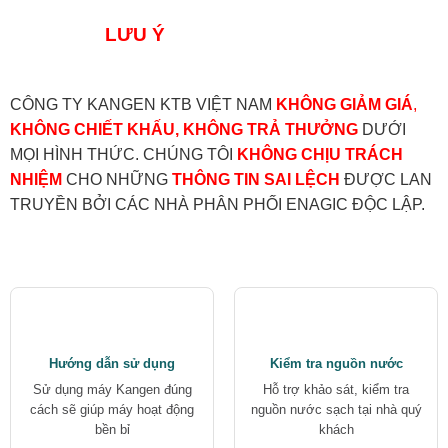
LƯU Ý
CÔNG TY KANGEN KTB VIỆT NAM
KHÔNG GIẢM GIÁ
,
KHÔNG CHIẾT KHẤU, KHÔNG TRẢ THƯỞNG
DƯỚI
MỌI HÌNH THỨC. CHÚNG TÔI
KHÔNG CHỊU TRÁCH
NHIỆM
CHO NHỮNG
THÔNG TIN SAI LỆCH
ĐƯỢC LAN
TRUYỀN BỞI CÁC NHÀ PHÂN PHỐI ENAGIC ĐỘC LẬP.
Hướng dẫn sử dụng
Kiểm tra nguồn nước
Sử dụng máy Kangen đúng
Hỗ trợ khảo sát, kiểm tra
cách sẽ giúp máy hoạt động
nguồn nước sạch tại nhà quý
bền bỉ
khách