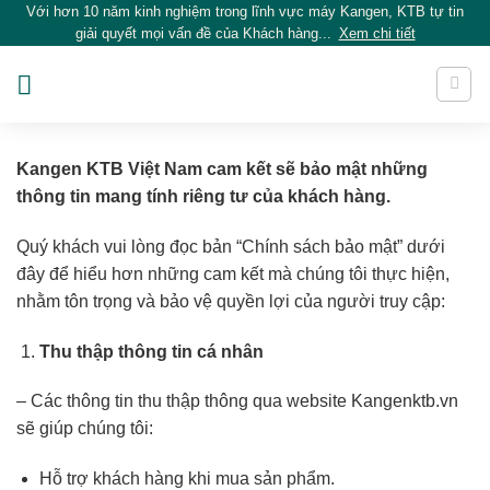
Với hơn 10 năm kinh nghiệm trong lĩnh vực máy Kangen, KTB tự tin
Skip
giải quyết mọi vấn đề của Khách hàng...
Xem chi tiết
to
content
Kangen KTB Việt Nam cam kết sẽ bảo mật những
thông tin mang tính riêng tư của khách hàng.
Quý khách vui lòng đọc bản “Chính sách bảo mật” dưới
đây để hiểu hơn những cam kết mà chúng tôi thực hiện,
nhằm tôn trọng và bảo vệ quyền lợi của người truy cập:
Thu thập thông tin cá nhân
– Các thông tin thu thập thông qua website Kangenktb.vn
sẽ giúp chúng tôi:
Hỗ trợ khách hàng khi mua sản phẩm.