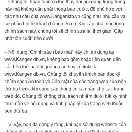
– Chúng tôi hoàn toàn có thể thay đổi nội dung trong trang
này mà không cần phải thông báo trước, để phù hợp với
các nhu cầu của www.Kangenktb.vn cũng như nhu cầu và
sự phản hồi từ khách hàng nếu có. Khi cập nhật nội dung
chính sách này, chúng tôi sẽ chỉnh sửa lại thời gian “Cập
nhật lần cuối” bên dưới.
– Nội dung “Chính sách bảo mật” này chỉ áp dụng tại
www.Kangenktb.vn, không bao gồm hoặc liên quan đến
các bên thứ ba đặt quảng cáo hay có links tại
www.Kangenktb.vn. Chúng tôi khuyến khích bạn đọc kỹ
chính sách An toàn và Bảo mật của các trang web của bên
thứ ba trước khi cung cấp thông tin cá nhân cho các trang
web đó. Chúng tôi không chịu trách nhiệm dưới bất kỳ hình
thức nào về nội dung và tính pháp lý của trang web thuộc
bên thứ ba.
– Vì vậy, bạn đã đồng ý rằng, khi bạn sử dụng website của
chúng tôi sau khi chỉnh sửa nghĩa là bạn đã thừa nhận,