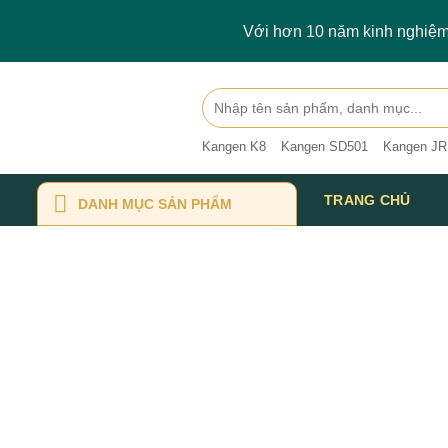
Skip
Với hơn 10 năm kinh nghiệm 
to
content
Search
for:
Kangen K8
Kangen SD501
Kangen JR
TRANG CHỦ
DANH MỤC SẢN PHẨM
A