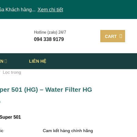
ủa Khách hàng...
Xem chi tiết
Hotline (zalo) 24/7
CART
094 338 9179
ỆN
LIÊN HỆ
/
Lọc trong
er 501 (HG) – Water Filter HG
)
Super 501
ic
Cam kết hàng chính hãng