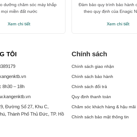
ảo dưỡng chăm sóc máy khắp
Đảm bảo quy trình bảo hành 
mọi miền đất nước
theo quy định của Enagic 
Xem chi tiết
Xem chi tiết
Chính sách
G TÔI
389179
Chính sách giao nhận
kangenktb.vn
Chính sách bảo hành
c:
8h30 – 18h
Chính sách đổi trả
.kangenktb.vn
Quy định thanh toán
9, Đường Số 27, Khu C,
Chăm sóc khách hàng & hậu mãi
hú, Thành Phố Thủ Đức, TP. Hồ
Chính sách bảo mật thông tin