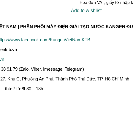
Hoá đơn VAT, giấy tờ nhập 
Add to wishlist
ỆT NAM | PHÂN PHỐI MÁY ĐIỆN GIẢI TẠO NƯỚC KANGEN Đ
ttps://www.facebook.com/KangenVietNamKTB
nktb.vn
vn
38 91 79 (Zalo, Viber, Imessage, Telegram)
27, Khu C, Phường An Phú, Thành Phố Thủ Đức, TP. Hồ Chí Minh
– thứ 7 từ 8h30 – 18h