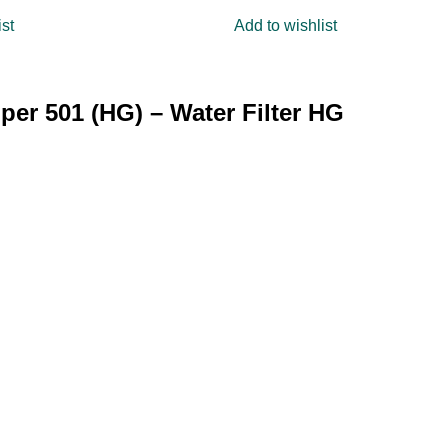
4.00
out
ist
Add to wishlist
of 5
per 501 (HG) – Water Filter HG