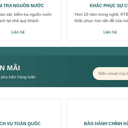
M TRA NGUỒN NƯỚC
KHẮC PHỤC SỰ C
hảo sát, kiểm tra nguồn nước
Hơn 10 năm trong nghề, KT
ạch tại nhà quý khách
khắc phục mọi vấn đề của m
Liên hệ
Liên hệ
N MÃI
 phụ kiện hàng tuần
ỊCH VỤ TOÀN QUỐC
BẢO HÀNH CHÍNH 