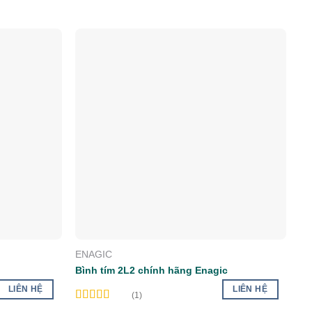
dd to wishlist
Add to wishlist
ENAGIC
K
Bình tím 2L2 chính hãng Enagic
Va
LIÊN HỆ
LIÊN HỆ
(1)
Rated
5.00
Ra