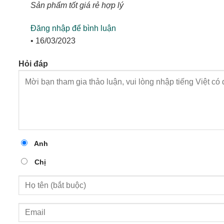
Rated
5
out
Sản phẩm tốt giá rẻ hợp lý
of 5
Đăng nhập để bình luận
•
16/03/2023
Hỏi đáp
Anh
Chị