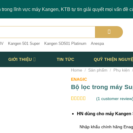
trong lĩnh vực máy Kangen, KTB tự tin giải quyết mọi vấn đề c
IV
Kangen 501 Super
Kangen SD501 Platinum
Anespa
GIỚI THIỆU
TIN TỨC
QUỸ THIỆN NGUY
Home
/
Sản phẩm
/
Phụ kiện
ENAGIC
Bộ lọc trong máy Sup
dd to wishlist
(
1
customer review
Rated
1
5.00
out of 5
HN dùng cho máy Kangen 
based on
customer
rating
Nhập khẩu chính hãng Enag