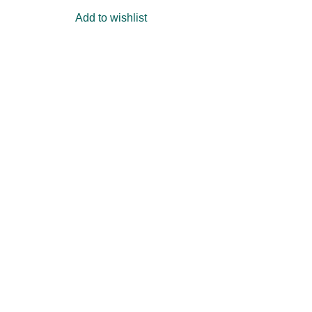
out of 5
4.
Add to wishlist
Ad
of