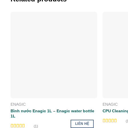
Add to wishlist
ENAGIC
ENAGIC
Bình nước Enagic 1L – Enagic water bottle
CPU Cleanin
1L
(
LIÊN HỆ
(1)
Rated
5.00