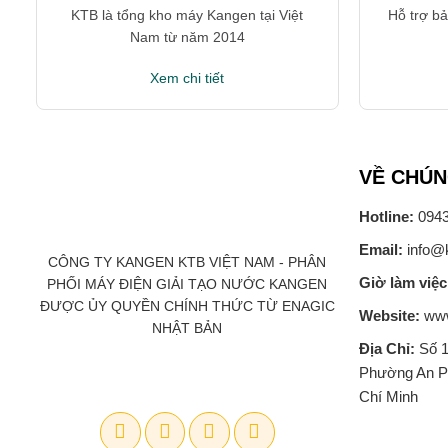
KTB là tổng kho máy Kangen tại Việt
Hỗ trợ b
Nam từ năm 2014
Xem chi tiết
VỀ CHÚN
Hotline:
0943
Email:
info@
CÔNG TY KANGEN KTB VIỆT NAM - PHÂN
Giờ làm việ
PHỐI MÁY ĐIỆN GIẢI TẠO NƯỚC KANGEN
ĐƯỢC ỦY QUYỀN CHÍNH THỨC TỪ ENAGIC
Website:
www
NHẬT BẢN
Địa Chỉ:
Số 1
Phường An P
Chí Minh