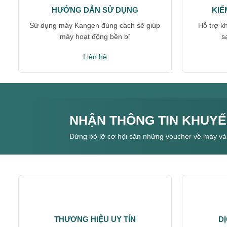
HƯỚNG DẪN SỬ DỤNG
KIỂ
Sử dụng máy Kangen đúng cách sẽ giúp
Hỗ trợ k
máy hoạt động bền bỉ
s
Liên hệ
NHẬN THÔNG TIN KHUYẾ
Đừng bỏ lỡ cơ hội săn những voucher về máy và
THƯƠNG HIỆU UY TÍN
D