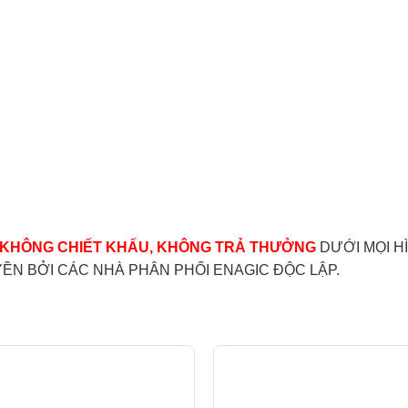
KHÔNG CHIẾT KHẤU, KHÔNG TRẢ THƯỞNG
DƯỚI MỌI H
N BỞI CÁC NHÀ PHÂN PHỐI ENAGIC ĐỘC LẬP.