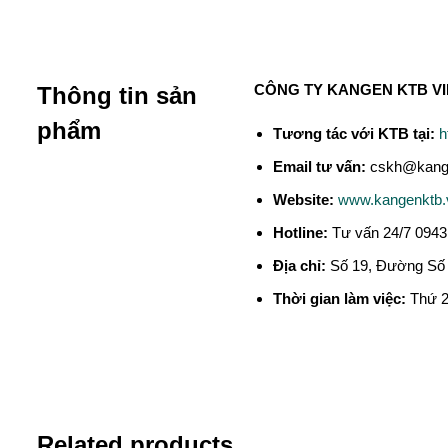
CÔNG TY KANGEN KTB VI
Thông tin sản
phẩm
Tương tác với KTB tại:
h
Email tư vấn:
cskh@kange
Website:
www.kangenktb.
Hotline:
Tư vấn 24/7 0943 
Địa chỉ:
Số 19, Đường Số 
Thời gian làm việc:
Thứ 2 
Related products