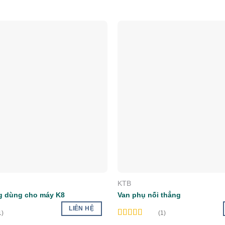
Add to wishlist
A
KTB
g dùng cho máy K8
Van phụ nối thẳng
LIÊN HỆ
1)
(1)
Rated