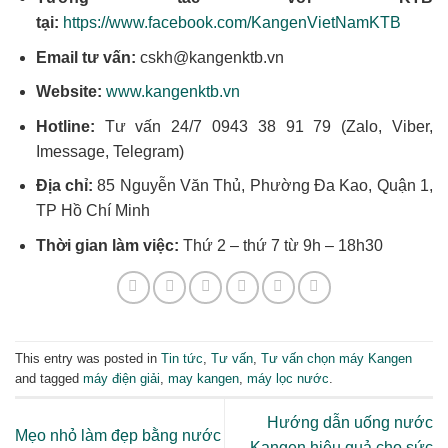
tại:
https://www.facebook.com/KangenVietNamKTB
Email tư vấn:
cskh@kangenktb.vn
Website:
www.kangenktb.vn
Hotline:
Tư vấn 24/7 0943 38 91 79 (Zalo, Viber,
Imessage, Telegram)
Địa chỉ:
85 Nguyễn Văn Thủ, Phường Đa Kao, Quận 1,
TP Hồ Chí Minh
Thời gian làm việc:
Thứ 2 – thứ 7 từ 9h – 18h30
This entry was posted in
Tin tức
,
Tư vấn
,
Tư vấn chọn máy Kangen
and tagged
máy điện giải
,
may kangen
,
máy lọc nước
.
Hướng dẫn uống nước
Mẹo nhỏ làm đẹp bằng nước
Kangen hiệu quả cho sức