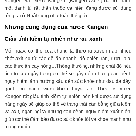
Kangen” và “Nước Kangen” (Kangen Water) đã trở thành
một danh từ rất thân thuộc và hiện đang được sử dụng
rộng rãi ở Nhật cũng như toàn thế giới.
Những công dụng của nước Kangen
Giàu tính kiềm tự nhiên như rau xanh
Mỗi ngày, cơ thể của chúng ta thường xuyên nạp nhiều
chất axit có từ các đồ ăn nhanh, đồ chiên rán, rượu bia,
các thức ăn cay nóng…Thông thường, những chất đó nếu
tích tụ lâu ngày trong cơ thể sẽ gây nên những căn bệnh
nguy hiểm, ảnh hưởng xấu đến sức khỏe như đau dạ dày,
gout, tim mạch, viêm khớp, huyết áp…Thực tế, nước
Kangen rất giàu tính kiềm tự nhiên nên khi được sử dụng
hàng ngày sẽ giúp cơ thể về trạng thái cân bằng giữa kiềm
và axit, ngăn ngừa những căn bệnh nguy hiểm xuất hiện,
giúp cơ thể đảm bảo được sức khỏe tốt và khỏe mạnh như
mong muốn.