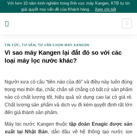
Với hơn 10 năm kinh nghiệm trong lĩnh vực máy Kangen, KTB tự tin
Skip
giải quyết mọi vấn đề của Khách hàng...
Xem chi tiết
to
content
TIN TỨC
,
TƯ VẤN
,
TƯ VẤN CHỌN MÁY KANGEN
Vì sao máy Kangen lại đắt đỏ so với các
loại máy lọc nước khác?
Người xưa có câu “tiền nào của đó” và điều này luôn đúng
trong mọi thời đại, chắc chắn sẽ chẳng có bất cứ sản phẩm
nào có chất lượng tốt, hiệu quả sử dụng cao lại có giá rẻ
.
Chất lượng sản phẩm và dịch vụ đi kèm quyết định rất lớn
đến giá thành sản phẩm.
Máy lọc nước Kangen
thuộc
tập đoàn Enagic được sản
xuất tại Nhật Bản
, dẫn đầu về hệ thống tạo nước ion