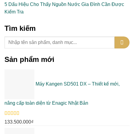
5 Dấu Hiệu Cho Thấy Nguồn Nước Gia Đình Cần Được
Kiểm Tra
Tìm kiếm
Sản phẩm mới
Máy Kangen SD501 DX – Thiết kế mới,
nâng cấp toàn diện từ Enagic Nhật Bản
Rated
5.00
133.500.000
₫
out of 5