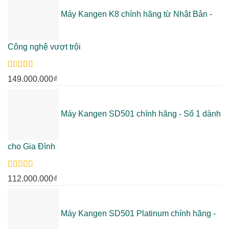
Máy Kangen K8 chính hãng từ Nhật Bản -
Công nghệ vượt trội
Rated
5.00
149.000.000
₫
out of 5
Máy Kangen SD501 chính hãng - Số 1 dành
cho Gia Đình
Rated
5.00
112.000.000
₫
out of 5
Máy Kangen SD501 Platinum chính hãng -