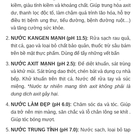
kiềm, giàu tính kiềm và khoáng chất. Giúp trung hòa axit
dư, thanh lọc độc tố, làm chậm quá trình lão hóa, hỗ trợ
điều trị bệnh ung thư, tiểu đường, bệnh đường ruột…)
và tăng cường sức khỏe.
NƯỚC KANGEN MẠNH (pH 11.5):
Rửa sạch rau quả,
thịt cá, gạo và loại bỏ chất bảo quản, thuốc trừ sâu bám
trên bề mặt thực phẩm. Dùng để tẩy những vết bẩn
NƯỚC AXIT MẠNH (pH 2.5):
Để diệt khuẩn, sát trùng
và khử mùi. Sát trùng dao thớt, chén bát và dụng cụ nhà
bếp. Khử khuẩn trên thịt cá. Nước để rửa tay và súc
miệng. *
Nước tự nhiên mang tính axit không phải là
dung dịch axit gây hại.
NƯỚC LÀM ĐẸP (pH 6.0):
Chăm sóc da và tóc. Giúp
da trở nên mịn màng, săn chắc và lỗ chân lông se khít .
Giúp tóc bóng mượt.
NƯỚC TRUNG TÍNH (pH 7.0):
Nước sạch, loại bỏ tạp