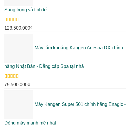
Sang trọng và tinh tế
Rated
5.00
123.500.000
₫
out of 5
Máy tắm khoáng Kangen Anespa DX chính
hãng Nhật Bản - Đẳng cấp Spa tại nhà
Rated
5.00
79.500.000
₫
out of 5
Máy Kangen Super 501 chính hãng Enagic -
Dòng máy mạnh mẽ nhất