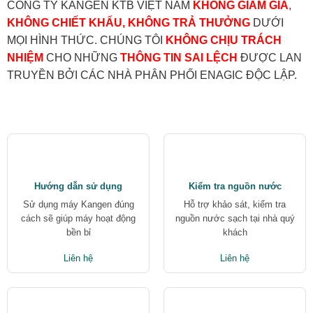
CÔNG TY KANGEN KTB VIỆT NAM
KHÔNG GIẢM GIÁ
,
KHÔNG CHIẾT KHẤU, KHÔNG TRẢ THƯỞNG
DƯỚI
MỌI HÌNH THỨC. CHÚNG TÔI
KHÔNG CHỊU TRÁCH
NHIỆM
CHO NHỮNG
THÔNG TIN SAI LỆCH
ĐƯỢC LAN
TRUYỀN BỞI CÁC NHÀ PHÂN PHỐI ENAGIC ĐỘC LẬP.
Hướng dẫn sử dụng
Kiểm tra nguồn nước
Sử dụng máy Kangen đúng
Hỗ trợ khảo sát, kiểm tra
cách sẽ giúp máy hoạt động
nguồn nước sạch tại nhà quý
bền bỉ
khách
Liên hệ
Liên hệ