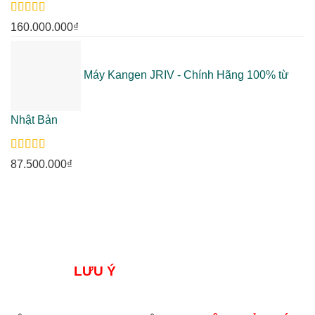
Rated
5.00
160.000.000
₫
out of 5
Máy Kangen JRIV - Chính Hãng 100% từ
Nhật Bản
Rated
5.00
87.500.000
₫
out of 5
LƯU Ý