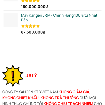
160.000.000
₫
Rated
5.00
out of 5
Máy Kangen JRIV - Chính Hãng 100% từ Nhật
Bản
87.500.000
₫
Rated
5.00
out of 5
LƯU Ý
CÔNG TY KANGEN KTB VIỆT NAM
KHÔNG GIẢM GIÁ
,
KHÔNG CHIẾT KHẤU, KHÔNG TRẢ THƯỞNG
DƯỚI MỌI
HÌNH THỨC. CHÚNG TÔI
KHÔNG CHỊU TRÁCH NHIỆM
CHO