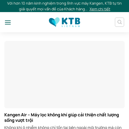
Skip
Với hơn 10 năm kinh nghiệm trong lĩnh vực máy Kangen, KTB tự tin
giải quyết mọi vấn đề của Khách hàng...
Xem chi tiết
to
content
Kangen Air – Máy lọc không khí giúp cải thiện chất lượng
sống vượt trội
Không khí ô nhiễm không chỉ tồn tại bên ngoài môi trường mà còn