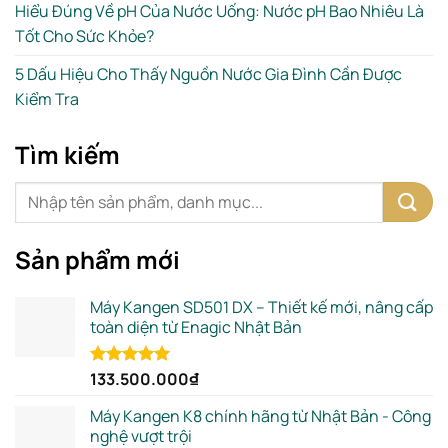
Hiểu Đúng Về pH Của Nước Uống: Nước pH Bao Nhiêu Là
Tốt Cho Sức Khỏe?
5 Dấu Hiệu Cho Thấy Nguồn Nước Gia Đình Cần Được
Kiểm Tra
Tìm kiếm
Sản phẩm mới
Máy Kangen SD501 DX – Thiết kế mới, nâng cấp
toàn diện từ Enagic Nhật Bản
133.500.000
₫
Rated
5.00
out of 5
Máy Kangen K8 chính hãng từ Nhật Bản - Công
nghệ vượt trội