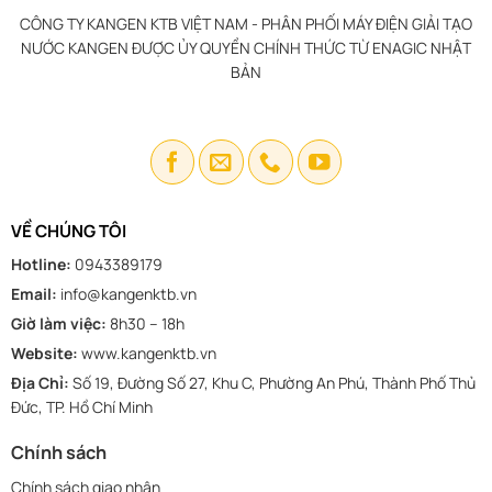
CÔNG TY KANGEN KTB VIỆT NAM - PHÂN PHỐI MÁY ĐIỆN GIẢI TẠO
NƯỚC KANGEN ĐƯỢC ỦY QUYỀN CHÍNH THỨC TỪ ENAGIC NHẬT
BẢN
VỀ CHÚNG TÔI
Hotline:
0943389179
Email:
info@kangenktb.vn
Giờ làm việc:
8h30 – 18h
Website:
www.kangenktb.vn
Địa Chỉ:
Số 19, Đường Số 27, Khu C, Phường An Phú, Thành Phố Thủ
Đức, TP. Hồ Chí Minh
Chính sách
Chính sách giao nhận