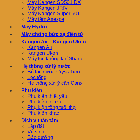
Máy Kangen SD501 DX
Máy Kangen JRIV
Máy Kangen Super 501
Máy tắm Anespa
Máy Hydro
Máy chống bức xạ điện từ
Kangen Air – Kangen Ukon
Kangen Air
Kangen Ukon
Máy lọc không khí Sharp
Hệ thống xử lý nước
Bộ lọc nước Crystal ion
Lọc tổng
Hệ thống xử lý cặn Canxi
Phụ kiện
Phụ kiện thiết yếu
Phụ kiện tối ưu
Phụ kiện tăng tuổi thọ
Phụ kiện khác
Dịch vụ tận tâm
Lắp đặt
Vệ sinh
Bảo dưỡng