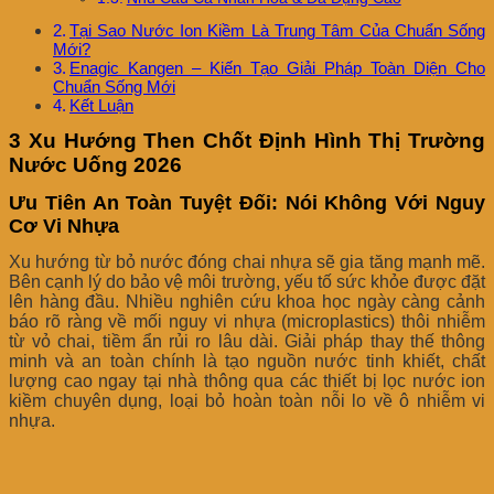
Tại Sao Nước Ion Kiềm Là Trung Tâm Của Chuẩn Sống
Mới?
Enagic Kangen – Kiến Tạo Giải Pháp Toàn Diện Cho
Chuẩn Sống Mới
Kết Luận
3 Xu Hướng Then Chốt Định Hình Thị Trường
Nước Uống 2026
Ưu Tiên An Toàn Tuyệt Đối: Nói Không Với Nguy
Cơ Vi Nhựa
Xu hướng từ bỏ nước đóng chai nhựa sẽ gia tăng mạnh mẽ.
Bên cạnh lý do bảo vệ môi trường, yếu tố sức khỏe được đặt
lên hàng đầu. Nhiều nghiên cứu khoa học ngày càng cảnh
báo rõ ràng về mối nguy vi nhựa (microplastics) thôi nhiễm
từ vỏ chai, tiềm ẩn rủi ro lâu dài. Giải pháp thay thế thông
minh và an toàn chính là tạo nguồn nước tinh khiết, chất
lượng cao ngay tại nhà thông qua các thiết bị lọc nước ion
kiềm chuyên dụng, loại bỏ hoàn toàn nỗi lo về ô nhiễm vi
nhựa.