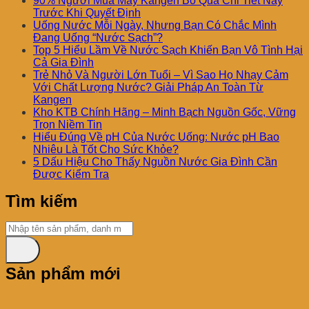
90% Người Mua Máy Kangen Bỏ Qua Chi Tiết Này
Trước Khi Quyết Định
Uống Nước Mỗi Ngày, Nhưng Bạn Có Chắc Mình
Đang Uống “Nước Sạch”?
Top 5 Hiểu Lầm Về Nước Sạch Khiến Bạn Vô Tình Hại
Cả Gia Đình
Trẻ Nhỏ Và Người Lớn Tuổi – Vì Sao Họ Nhạy Cảm
Với Chất Lượng Nước? Giải Pháp An Toàn Từ
Kangen
Kho KTB Chính Hãng – Minh Bạch Nguồn Gốc, Vững
Trọn Niềm Tin
Hiểu Đúng Về pH Của Nước Uống: Nước pH Bao
Nhiêu Là Tốt Cho Sức Khỏe?
5 Dấu Hiệu Cho Thấy Nguồn Nước Gia Đình Cần
Được Kiểm Tra
Tìm kiếm
Sản phẩm mới