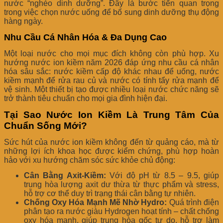
nước “nghèo dinh dưỡng”. Đây là bước tiến quan trọng
trong việc chọn nước uống để bổ sung dinh dưỡng thụ động
hàng ngày.
Nhu Cầu Cá Nhân Hóa & Đa Dụng Cao
Một loại nước cho mọi mục đích không còn phù hợp. Xu
hướng nước ion kiềm năm 2026 đáp ứng nhu cầu cá nhân
hóa sâu sắc: nước kiềm cấp độ khác nhau để uống, nước
kiềm mạnh để rửa rau củ và nước có tính tẩy rửa mạnh để
vệ sinh. Một thiết bị tạo được nhiều loại nước chức năng sẽ
trở thành tiêu chuẩn cho mọi gia đình hiện đại.
Tại Sao Nước Ion Kiềm Là Trung Tâm Của
Chuẩn Sống Mới?
Sức hút của nước ion kiềm không đến từ quảng cáo, mà từ
những lợi ích khoa học được kiểm chứng, phù hợp hoàn
hảo với xu hướng chăm sóc sức khỏe chủ động:
Cân Bằng Axit-Kiềm:
Với độ pH từ 8.5 – 9.5, giúp
trung hòa lượng axit dư thừa từ thực phẩm và stress,
hỗ trợ cơ thể duy trì trạng thái cân bằng tự nhiên.
Chống Oxy Hóa Mạnh Mẽ Nhờ Hydro:
Quá trình điện
phân tạo ra nước giàu Hydrogen hoạt tính – chất chống
oxy hóa mạnh, giúp trung hòa gốc tự do, hỗ trợ làm