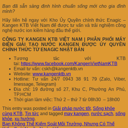
Bạn đã sẵn sàng định hình chuẩn sống mới cho gia đình
mình?
Hãy liên hệ ngay với Kho Ủy Quyền chính thức Enagic –
Kangen KTB Việt Nam để được tư vấn và trải nghiệm công
nghệ nước ion kiềm hàng đầu thế giới.
CÔNG TY KANGEN KTB VIỆT NAM | PHÂN PHỐI MÁY
ĐIỆN GIẢI TẠO NƯỚC KANGEN ĐƯỢC ỦY QUYỀN
CHÍNH THỨC TỪ ENAGIC NHẬT BẢN
Tương tác với KTB
tại:
https://www.facebook.com/KangenVietNamKTB
Email tư vấn: cskh@kangenktb.vn
Website:
www.kangenktb.vn
Hotline: Tư vấn 24/7 0943 38 91 79 (Zalo, Viber,
Imessage, Telegram)
Địa chỉ: 19 đường số 27, Khu C, Phường An Phú,
TP.HCM
Thời gian làm việc: Thứ 2 – thứ 7 từ 08h30 – 18h00
This entry was posted in
Giải pháp nước tốt
,
Sống khỏe
cùng KTB
,
Tin tức
and tagged
may kangen
,
nước sạch
,
sống
khỏe
,
xu hướng
.
Bạn Không Thể Kiểm Soát Môi Trường, Nhưng Có Thể