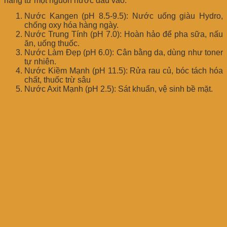
năng từ một nguồn nước đầu vào:
Nước Kangen (pH 8.5-9.5): Nước uống giàu Hydro,
chống oxy hóa hàng ngày.
Nước Trung Tính (pH 7.0): Hoàn hảo để pha sữa, nấu
ăn, uống thuốc.
Nước Làm Đẹp (pH 6.0): Cân bằng da, dùng như toner
tự nhiên.
Nước Kiềm Mạnh (pH 11.5): Rửa rau củ, bóc tách hóa
chất, thuốc trừ sâu
Nước Axit Mạnh (pH 2.5): Sát khuẩn, vệ sinh bề mặt.