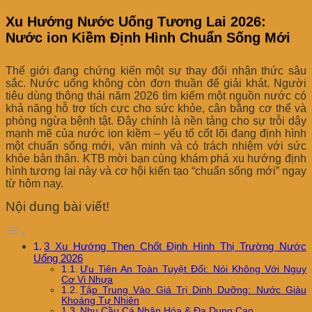
Xu Hướng Nước Uống Tương Lai 2026:
Nước ion Kiềm Định Hình Chuẩn Sống Mới
Thế giới đang chứng kiến một sự thay đổi nhận thức sâu
sắc. Nước uống không còn đơn thuần để giải khát. Người
tiêu dùng thông thái năm 2026 tìm kiếm một nguồn nước có
khả năng hỗ trợ tích cực cho sức khỏe, cân bằng cơ thể và
phòng ngừa bệnh tật. Đây chính là nền tảng cho sự trỗi dậy
mạnh mẽ của nước ion kiềm – yếu tố cốt lõi đang định hình
một chuẩn sống mới, văn minh và có trách nhiệm với sức
khỏe bản thân. KTB mời bạn cùng khám phá xu hướng định
hình tương lai này và cơ hội kiến tạo “chuẩn sống mới” ngay
từ hôm nay.
Nội dung bài viết!
3 Xu Hướng Then Chốt Định Hình Thị Trường Nước
Uống 2026
Ưu Tiên An Toàn Tuyệt Đối: Nói Không Với Nguy
Cơ Vi Nhựa
Tập Trung Vào Giá Trị Dinh Dưỡng: Nước Giàu
Khoáng Tự Nhiên
Nhu Cầu Cá Nhân Hóa & Đa Dụng Cao