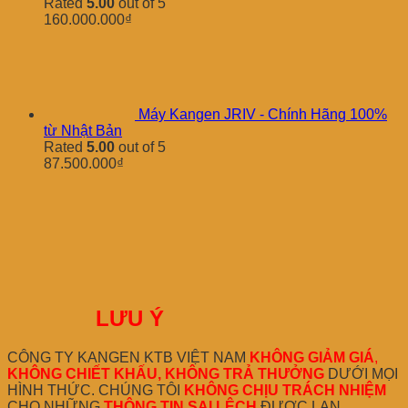
Rated
5.00
out of 5
160.000.000
₫
Máy Kangen JRIV - Chính Hãng 100%
từ Nhật Bản
Rated
5.00
out of 5
87.500.000
₫
LƯU Ý
CÔNG TY KANGEN KTB VIỆT NAM
KHÔNG GIẢM GIÁ
,
KHÔNG CHIẾT KHẤU, KHÔNG TRẢ THƯỞNG
DƯỚI MỌI
HÌNH THỨC. CHÚNG TÔI
KHÔNG CHỊU TRÁCH NHIỆM
CHO NHỮNG
THÔNG TIN SAI LỆCH
ĐƯỢC LAN