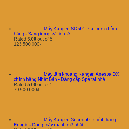
Máy Kangen SD501 Platinum chính
hãng - Sang trọng và tinh tế
Rated
5.00
out of 5
123.500.000
₫
Máy tắm khoáng Kangen Anespa DX
chính hãng Nhật Bản - Đẳng cấp Spa tại nhà
Rated
5.00
out of 5
79.500.000
₫
Máy Kangen Super 501 chính hãng
Enagic - Dòng máy mạnh mẽ nhất