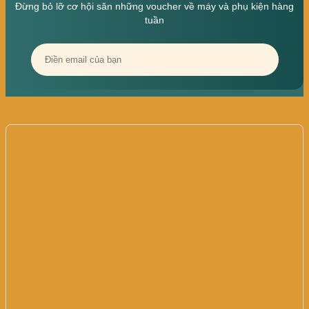
Đừng bỏ lỡ cơ hội săn những voucher về máy và phụ kiện hàng
tuần