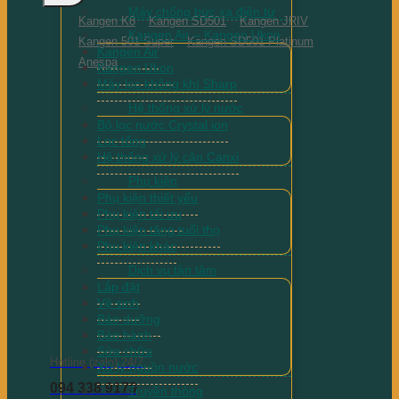
Máy chống bức xạ điện từ
Kangen K8
Kangen SD501
Kangen JRIV
Kangen Air – Kangen Ukon
Kangen 501 Super
Kangen SD501 Platinum
Kangen Air
Anespa
Kangen Ukon
Máy lọc không khí Sharp
Hệ thống xử lý nước
Bộ lọc nước Crystal ion
Lọc tổng
Hệ thống xử lý cặn Canxi
Phụ kiện
Phụ kiện thiết yếu
Phụ kiện tối ưu
Phụ kiện tăng tuổi thọ
Phụ kiện khác
Dịch vụ tận tâm
Lắp đặt
Vệ sinh
Bảo dưỡng
Bảo hành
Sửa chữa
Hotline (zalo) 24/7
Xử lý nguồn nước
094 338 9179
Truyền thông