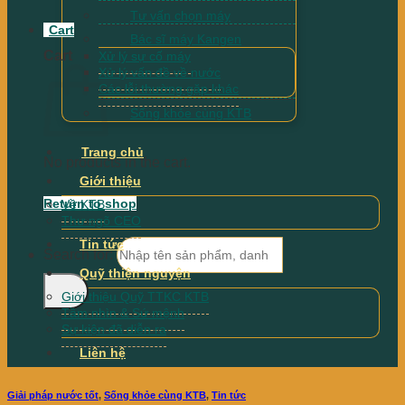
Tư vấn chọn máy
Cart
Bác sĩ máy Kangen
Cart
Xử lý sự cố máy
Xử lý vấn đề về nước
Các lỗi thường gặp khác
Sống khỏe cùng KTB
Trang chủ
No products in the cart.
Giới thiệu
Return to shop
Về KTB
Thư ngõ CEO
Tin tức
Search for:
Quỹ thiện nguyện
Giới thiệu Quỹ TTKC KTB
Tầm nhìn & Sứ mệnh
Sự kiện đã diễn ra
Liên hệ
Giải pháp nước tốt
,
Sống khỏe cùng KTB
,
Tin tức