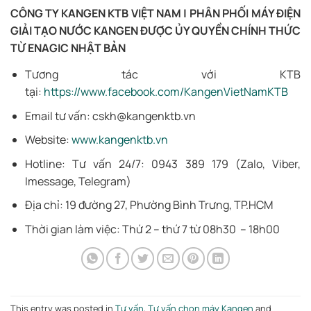
CÔNG TY KANGEN KTB VIỆT NAM | PHÂN PHỐI MÁY ĐIỆN
GIẢI TẠO NƯỚC KANGEN ĐƯỢC ỦY QUYỀN CHÍNH THỨC
TỪ ENAGIC NHẬT BẢN
Tương tác với KTB
tại:
https://www.facebook.com/KangenVietNamKTB
Email tư vấn: cskh@kangenktb.vn
Website:
www.kangenktb.vn
Hotline: Tư vấn 24/7: 0943 389 179 (Zalo, Viber,
Imessage, Telegram)
Địa chỉ: 19 đường 27, Phường Bình Trưng, TP.HCM
Thời gian làm việc: Thứ 2 – thứ 7 từ 08h30 – 18h00
This entry was posted in
Tư vấn
,
Tư vấn chọn máy Kangen
and