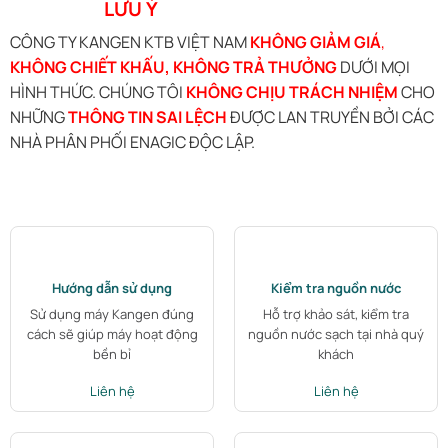
LƯU Ý
CÔNG TY KANGEN KTB VIỆT NAM
KHÔNG GIẢM GIÁ
,
KHÔNG CHIẾT KHẤU, KHÔNG TRẢ THƯỞNG
DƯỚI MỌI
HÌNH THỨC. CHÚNG TÔI
KHÔNG CHỊU TRÁCH NHIỆM
CHO
NHỮNG
THÔNG TIN SAI LỆCH
ĐƯỢC LAN TRUYỀN BỞI CÁC
NHÀ PHÂN PHỐI ENAGIC ĐỘC LẬP.
Hướng dẫn sử dụng
Kiểm tra nguồn nước
Sử dụng máy Kangen đúng
Hỗ trợ khảo sát, kiểm tra
cách sẽ giúp máy hoạt động
nguồn nước sạch tại nhà quý
bền bỉ
khách
Liên hệ
Liên hệ