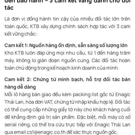
đến bảo hành – 3 cam kết vàng dành cho đối
tác
Là đơn vị đồng hành tin cậy của nhiều đối tác lớn trên
toàn quốc, KTB xây dựng chính sách hợp tác với 3 cam
kết vững chắc:
Cam kết 1: Nguồn hàng ổn định, sẵn sàng số lượng lớn
Kho KTB luôn đáp ứng mọi nhu cầu, từ 1 đến hàng trăm
máy, không lo gián đoạn nguồn cung. Các đối tác hoàn
toàn chủ động trong kế hoạch kinh doanh của mình.
Cam kết 2: Chứng từ minh bạch, hỗ trợ đối tác bán
hàng dễ dàng
Mỗi lô hàng bàn giao đều kèm packing list gốc từ Enagic
Thái Lan, hóa đơn VAT, chứng từ nhập khẩu hợp lệ. Đối tác
có thể cung cấp những giấy tờ này cho khách hàng cuối
để khẳng định giá trị sản phẩm. Đặc biệt, mỗi máy có số
serial riêng, có thể tra cứu trực tiếp với Enagic Thái Lan
qua email cs1@enagic.co.th để xác thực nguồn gốc.