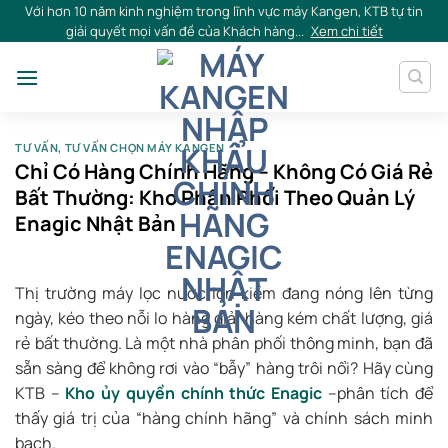
Skip
Với hơn 10 năm kinh nghiệm trong lĩnh vực máy Kangen, KTB tự tin
giải quyết mọi vấn đề của Khách hàng...
Xem chi tiết
to
content
TƯ VẤN
,
TƯ VẤN CHỌN MÁY KANGEN
Chỉ Có Hàng Chính Hãng – Không Có Giá Rẻ
Bất Thường: Kho Phân Phối Theo Quản Lý
Enagic Nhật Bản
Thị trường máy lọc nước ion kiềm đang nóng lên từng
ngày, kéo theo nỗi lo hàng giả, hàng kém chất lượng, giá
rẻ bất thường. Là một nhà phân phối thông minh, bạn đã
sẵn sàng để không rơi vào “bẫy” hàng trôi nổi? Hãy cùng
KTB –
Kho ủy quyền chính thức Enagic
–phân tích để
thấy giá trị của “hàng chính hãng” và chính sách minh
bạch.