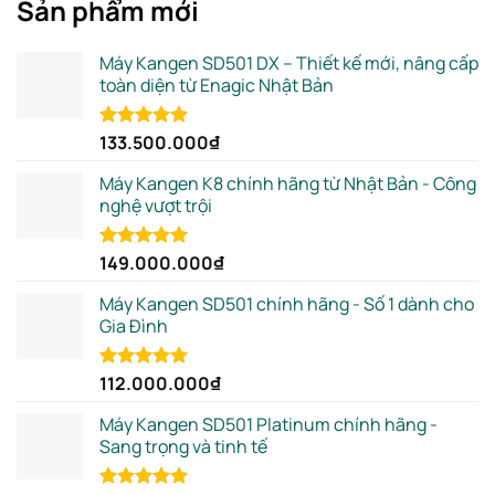
Sản phẩm mới
Máy Kangen SD501 DX – Thiết kế mới, nâng cấp
toàn diện từ Enagic Nhật Bản
133.500.000
₫
Rated
5.00
out of 5
Máy Kangen K8 chính hãng từ Nhật Bản - Công
nghệ vượt trội
149.000.000
₫
Rated
5.00
out of 5
Máy Kangen SD501 chính hãng - Số 1 dành cho
Gia Đình
112.000.000
₫
Rated
5.00
out of 5
Máy Kangen SD501 Platinum chính hãng -
Sang trọng và tinh tế