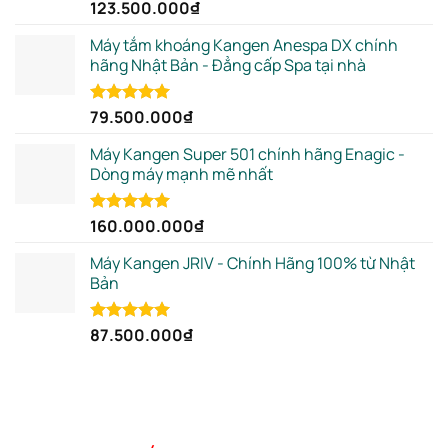
123.500.000
₫
Rated
5.00
out of 5
Máy tắm khoáng Kangen Anespa DX chính
hãng Nhật Bản - Đẳng cấp Spa tại nhà
79.500.000
₫
Rated
5.00
out of 5
Máy Kangen Super 501 chính hãng Enagic -
Dòng máy mạnh mẽ nhất
160.000.000
₫
Rated
5.00
out of 5
Máy Kangen JRIV - Chính Hãng 100% từ Nhật
Bản
87.500.000
₫
Rated
5.00
out of 5