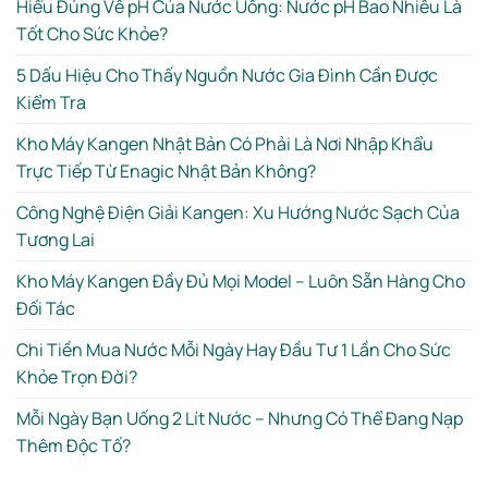
Hiểu Đúng Về pH Của Nước Uống: Nước pH Bao Nhiêu Là
Tốt Cho Sức Khỏe?
5 Dấu Hiệu Cho Thấy Nguồn Nước Gia Đình Cần Được
Kiểm Tra
Kho Máy Kangen Nhật Bản Có Phải Là Nơi Nhập Khẩu
Trực Tiếp Từ Enagic Nhật Bản Không?
Công Nghệ Điện Giải Kangen: Xu Hướng Nước Sạch Của
Tương Lai
Kho Máy Kangen Đầy Đủ Mọi Model – Luôn Sẵn Hàng Cho
Đối Tác
Chi Tiền Mua Nước Mỗi Ngày Hay Đầu Tư 1 Lần Cho Sức
Khỏe Trọn Đời?
Mỗi Ngày Bạn Uống 2 Lít Nước – Nhưng Có Thể Đang Nạp
Thêm Độc Tố?