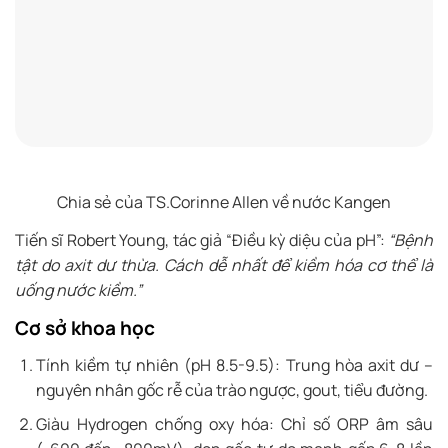
Chia sẻ của TS.Corinne Allen về nước Kangen
Tiến sĩ Robert Young, tác giả “Điều kỳ diệu của pH”:
“Bệnh
tật do axit dư thừa. Cách dễ nhất để kiềm hóa cơ thể là
uống nước kiềm.”
Cơ sở khoa học
Tính kiềm tự nhiên (pH 8.5-9.5): Trung hòa axit dư –
nguyên nhân gốc rễ của trào ngược, gout, tiểu đường.
Giàu Hydrogen chống oxy hóa: Chỉ số ORP âm sâu