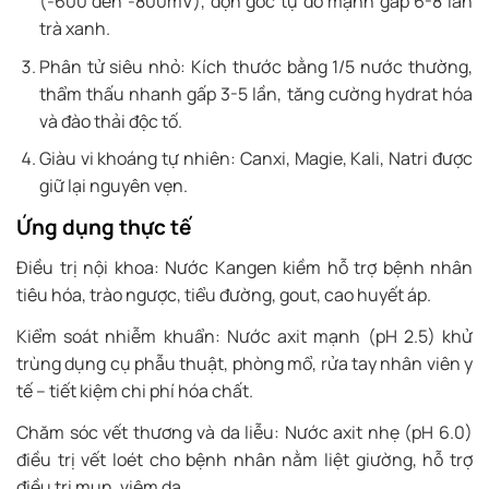
(-600 đến -800mV), dọn gốc tự do mạnh gấp 6-8 lần
trà xanh.
Phân tử siêu nhỏ: Kích thước bằng 1/5 nước thường,
thẩm thấu nhanh gấp 3-5 lần, tăng cường hydrat hóa
và đào thải độc tố.
Giàu vi khoáng tự nhiên: Canxi, Magie, Kali, Natri được
giữ lại nguyên vẹn.
Ứng dụng thực tế
Điều trị nội khoa: Nước Kangen kiềm hỗ trợ bệnh nhân
tiêu hóa, trào ngược, tiểu đường, gout, cao huyết áp.
Kiểm soát nhiễm khuẩn: Nước axit mạnh (pH 2.5) khử
trùng dụng cụ phẫu thuật, phòng mổ, rửa tay nhân viên y
tế – tiết kiệm chi phí hóa chất.
Chăm sóc vết thương và da liễu: Nước axit nhẹ (pH 6.0)
điều trị vết loét cho bệnh nhân nằm liệt giường, hỗ trợ
điều trị mụn, viêm da.