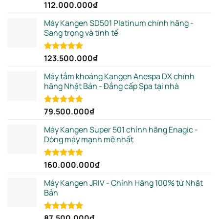
112.000.000
₫
Rated
5.00
out of 5
Máy Kangen SD501 Platinum chính hãng -
Sang trọng và tinh tế
123.500.000
₫
Rated
5.00
out of 5
Máy tắm khoáng Kangen Anespa DX chính
hãng Nhật Bản - Đẳng cấp Spa tại nhà
79.500.000
₫
Rated
5.00
out of 5
Máy Kangen Super 501 chính hãng Enagic -
Dòng máy mạnh mẽ nhất
160.000.000
₫
Rated
5.00
out of 5
Máy Kangen JRIV - Chính Hãng 100% từ Nhật
Bản
87.500.000
₫
Rated
5.00