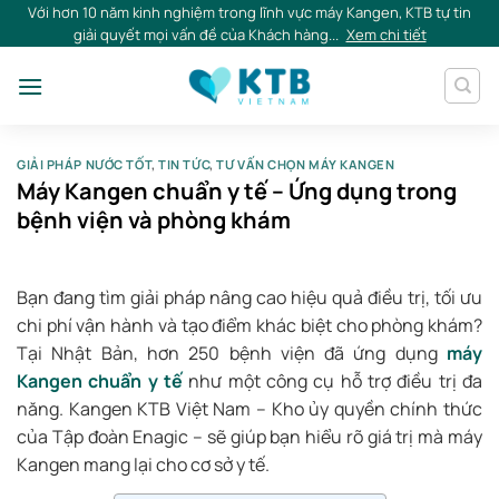
Skip
Với hơn 10 năm kinh nghiệm trong lĩnh vực máy Kangen, KTB tự tin
giải quyết mọi vấn đề của Khách hàng...
Xem chi tiết
to
content
GIẢI PHÁP NƯỚC TỐT
,
TIN TỨC
,
TƯ VẤN CHỌN MÁY KANGEN
Máy Kangen chuẩn y tế – Ứng dụng trong
bệnh viện và phòng khám
Bạn đang tìm giải pháp nâng cao hiệu quả điều trị, tối ưu
chi phí vận hành và tạo điểm khác biệt cho phòng khám?
Tại Nhật Bản, hơn 250 bệnh viện đã ứng dụng
máy
Kangen chuẩn y tế
như một công cụ hỗ trợ điều trị đa
năng. Kangen KTB Việt Nam – Kho ủy quyền chính thức
của Tập đoàn Enagic – sẽ giúp bạn hiểu rõ giá trị mà máy
Kangen mang lại cho cơ sở y tế.