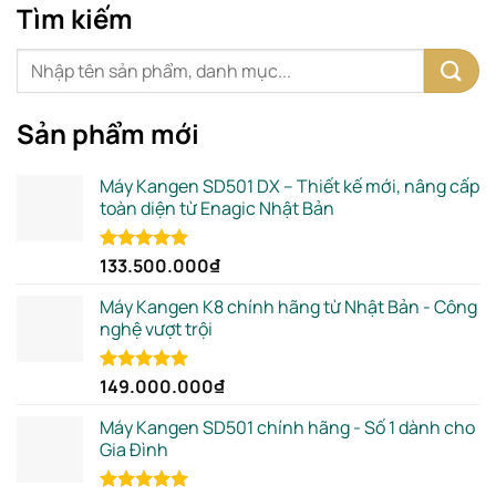
Tìm kiếm
Sản phẩm mới
Máy Kangen SD501 DX – Thiết kế mới, nâng cấp
toàn diện từ Enagic Nhật Bản
133.500.000
₫
Rated
5.00
out of 5
Máy Kangen K8 chính hãng từ Nhật Bản - Công
nghệ vượt trội
149.000.000
₫
Rated
5.00
out of 5
Máy Kangen SD501 chính hãng - Số 1 dành cho
Gia Đình