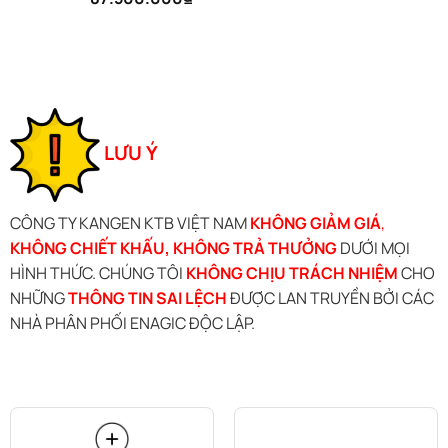
out of 5
LƯU Ý
CÔNG TY KANGEN KTB VIỆT NAM
KHÔNG GIẢM GIÁ
,
KHÔNG CHIẾT KHẤU, KHÔNG TRẢ THƯỞNG
DƯỚI MỌI
HÌNH THỨC. CHÚNG TÔI
KHÔNG CHỊU TRÁCH NHIỆM
CHO
NHỮNG
THÔNG TIN SAI LỆCH
ĐƯỢC LAN TRUYỀN BỞI CÁC
NHÀ PHÂN PHỐI ENAGIC ĐỘC LẬP.