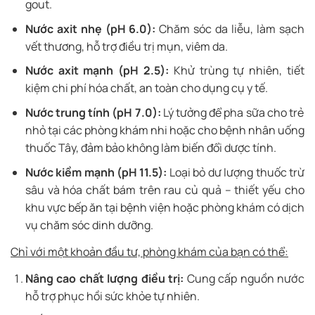
gout.
Nước axit nhẹ (pH 6.0):
Chăm sóc da liễu, làm sạch
vết thương, hỗ trợ điều trị mụn, viêm da.
Nước axit mạnh (pH 2.5):
Khử trùng tự nhiên, tiết
kiệm chi phí hóa chất, an toàn cho dụng cụ y tế.
Nước trung tính (pH 7.0):
Lý tưởng để pha sữa cho trẻ
nhỏ tại các phòng khám nhi hoặc cho bệnh nhân uống
thuốc Tây, đảm bảo không làm biến đổi dược tính.
Nước kiềm mạnh (pH 11.5):
Loại bỏ dư lượng thuốc trừ
sâu và hóa chất bám trên rau củ quả – thiết yếu cho
khu vực bếp ăn tại bệnh viện hoặc phòng khám có dịch
vụ chăm sóc dinh dưỡng.
Chỉ với một khoản đầu tư, phòng khám của bạn có thể:
Nâng cao chất lượng điều trị:
Cung cấp nguồn nước
hỗ trợ phục hồi sức khỏe tự nhiên.