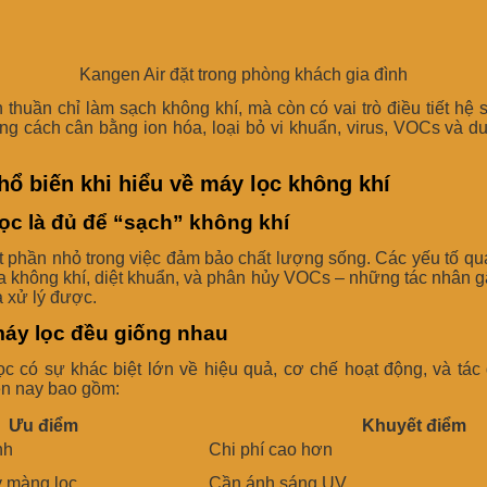
Kangen Air đặt trong phòng khách gia đình
huần chỉ làm sạch không khí, mà còn có vai trò điều tiết hệ s
ng cách cân bằng ion hóa, loại bỏ vi khuẩn, virus, VOCs và du
ổ biến khi hiểu về máy lọc không khí
ọc là đủ để “sạch” không khí
ột phần nhỏ trong việc đảm bảo chất lượng sống. Các yếu tố q
hóa không khí, diệt khuẩn, và phân hủy VOCs – những tác nhân
 xử lý được.
áy lọc đều giống nhau
c có sự khác biệt lớn về hiệu quả, cơ chế hoạt động, và tác
iện nay bao gồm:
Ưu điểm
Khuyết điểm
nh
Chi phí cao hơn
y màng lọc
Cần ánh sáng UV