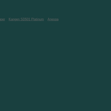
per
Kangen SD501 Platinum
Anespa