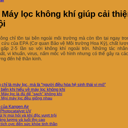
vấn
 Máy lọc không khí giúp cải thi
ội
ng chỉ tồn tại bên ngoài môi trường mà còn tồn tại ngay tr
n cứu của EPA (Cơ quan Bảo vệ Môi trường Hoa Kỳ), chất lượn
gấp 2-5 lần so với không khí ngoài trời. Những tác nhâ
hất, vi khuẩn, virus, nấm mốc vô hình nhưng có thể gây ra các
ng đến hệ thần kinh.
chỉ là máy lọc, mà là “người điều hòa hệ sinh thái vi mô”
biến khi hiểu về máy lọc không khí
Máy lọc là đủ để “sạch” không khí
 Mọi máy lọc đều giống nhau
 của Kangen Air
Photocatalyst UV
 lý mùi hôi và khí độc vượt trội
ăng lượng và tuổi thọ cao
tích cực đến sức khỏe tinh thần