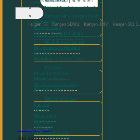
Search for:
Máy chống bức xạ điện từ
Kangen Air – Kangen Ukon
Kangen Air
Kangen K8
Kangen SD501
Kangen JRIV
Kangen 501 Su
Kangen Ukon
Máy lọc không khí Sharp
Hệ thống xử lý nước
Bộ lọc nước Crystal ion
Lọc tổng
Hệ thống xử lý cặn Canxi
Phụ kiện
Phụ kiện thiết yếu
Phụ kiện tối ưu
Phụ kiện tăng tuổi thọ
Phụ kiện khác
Dịch vụ tận tâm
Lắp đặt
Vệ sinh
Bảo dưỡng
Bảo hành
Sửa chữa
Hotline (zalo) 24/7
Xử lý nguồn nước
094 338 9179