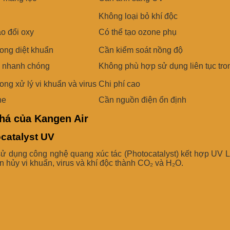
Không loại bỏ khí độc
o đổi oxy
Có thể tạo ozone phụ
rong diệt khuẩn
Cần kiểm soát nồng độ
i nhanh chóng
Không phù hợp sử dụng liên tục tro
ong xử lý vi khuẩn và virus
Chi phí cao
ne
Cần nguồn điện ổn định
há của Kangen Air
catalyst UV
ử dụng công nghệ quang xúc tác (Photocatalyst) kết hợp UV L
n hủy vi khuẩn, virus và khí độc thành CO₂ và H₂O.