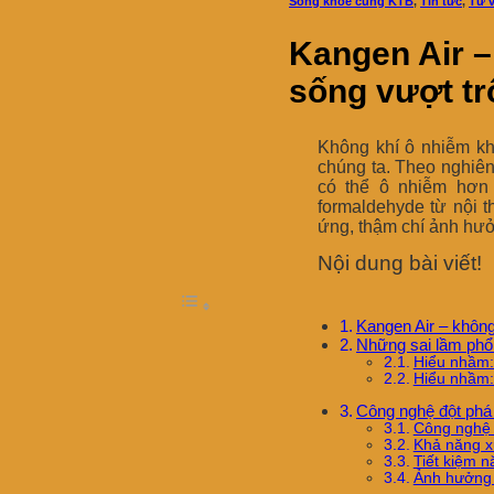
Sống khỏe cùng KTB
,
Tin tức
,
Tư 
Kangen Air –
sống vượt tr
Không khí ô nhiễm khô
chúng ta. Theo nghiê
có thể ô nhiễm hơn 
formaldehyde từ nội t
ứng, thậm chí ảnh hưở
Nội dung bài viết!
Kangen Air – không 
Những sai lầm phổ 
Hiểu nhầm: 
Hiểu nhầm:
Công nghệ đột phá
Công nghệ 
Khả năng xử
Tiết kiệm n
Ảnh hưởng 