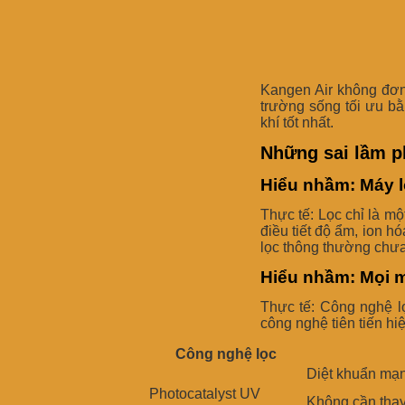
Kangen Air không đơn t
trường sống tối ưu bằ
khí tốt nhất.
Những sai lầm ph
Hiểu nhầm: Máy l
Thực tế: Lọc chỉ là m
điều tiết độ ẩm, ion 
lọc thông thường chưa
Hiểu nhầm: Mọi m
Thực tế: Công nghệ lọ
công nghệ tiên tiến h
Công nghệ lọc
Diệt khuẩn mạ
Photocatalyst UV
Không cần tha