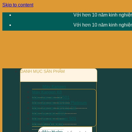
Skip to content
Với hơn 10 năm kinh nghiệm
Với hơn 10 năm kinh nghiệm
DANH MỤC SẢN PHẨM
Máy Kangen
Máy Kangen K8
Máy Kangen SD501
Máy Kangen SD501 Platinum
Máy Kangen SD501 DX
Máy Kangen JRIV
Máy Kangen Super 501
Máy tắm Anespa
Máy Hydro