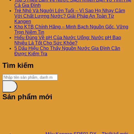
Cả Gia Đình
Trẻ Nhỏ Và Người Lớn Tuổi – Vì Sao Họ Nhạy Cảm
Với Chất Lượng Nước? Giải Pháp An Toàn Từ
Kangen
Kho KTB Chính Hãng – Minh Bạch Nguồn Gốc, Vững
Trọn Niềm Tin
Hiểu Đúng Về pH Của Nước Uống: Nước pH Bao
Nhiêu Là Tốt Cho Sức Khỏe?
5 Dấu Hiệu Cho Thấy Nguồn Nước Gia Đình Cần
Được Kiểm Tra
Tìm kiếm
Sản phẩm mới