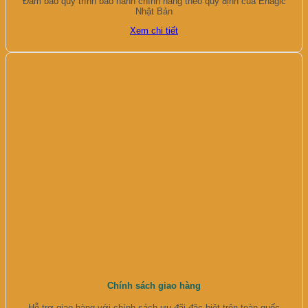
Đảm bảo quy trình bảo hành chính hãng theo quy định của Enagic
Nhật Bản
Xem chi tiết
Chính sách giao hàng
Hỗ trợ giao hàng với chính sách ưu đãi đặc biệt trên toàn quốc