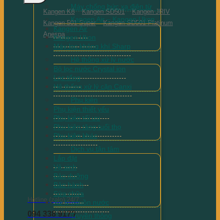
Máy chống bức xạ điện từ
Kangen K8
Kangen SD501
Kangen JRIV
Kangen Air – Kangen Ukon
Kangen 501 Super
Kangen SD501 Platinum
Kangen Air
Anespa
Kangen Ukon
Máy lọc không khí Sharp
Hệ thống xử lý nước
Bộ lọc nước Crystal ion
Lọc tổng
Hệ thống xử lý cặn Canxi
Phụ kiện
Phụ kiện thiết yếu
Phụ kiện tối ưu
Phụ kiện tăng tuổi thọ
Phụ kiện khác
Dịch vụ tận tâm
Lắp đặt
Vệ sinh
Bảo dưỡng
Bảo hành
Sửa chữa
Hotline (zalo) 24/7
Xử lý nguồn nước
094 338 9179
Truyền thông