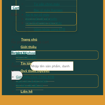
Tư vấn chọn máy
Cart
Bác sĩ máy Kangen
Cart
Xử lý sự cố máy
Xử lý vấn đề về nước
Các lỗi thường gặp khác
Sống khỏe cùng KTB
Trang chủ
No products in the cart.
Giới thiệu
Return to shop
Về KTB
Thư ngõ CEO
Tin tức
Search for:
Quỹ thiện nguyện
Giới thiệu Quỹ TTKC KTB
Tầm nhìn & Sứ mệnh
Sự kiện đã diễn ra
Liên hệ