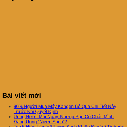
Bài viết mới
90% Người Mua Máy Kangen Bỏ Qua Chi Tiết Này
Trước Khi Quyết Định
Uống Nước Mỗi Ngày, Nhưng Bạn Có Chắc Mình
Đang Uống “Nước Sạch”?
Top 5 Hiểu Lầm Về Nước Sạch Khiến Bạn Vô Tình Hại