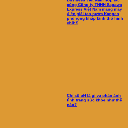
Business Việt Nam hợp tác
cùng Công ty TNHH Sagawa
Express Việt Nam mang máy
điện giải tạo nước Kangen
phủ rộng khắp lãnh thổ hình
chữ S
Chỉ số pH là gì và phản ánh
tình trạng sức khỏe như thế
nào?