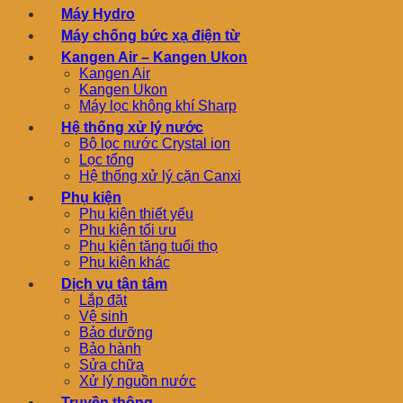
Máy Hydro
Máy chống bức xạ điện từ
Kangen Air – Kangen Ukon
Kangen Air
Kangen Ukon
Máy lọc không khí Sharp
Hệ thống xử lý nước
Bộ lọc nước Crystal ion
Lọc tổng
Hệ thống xử lý cặn Canxi
Phụ kiện
Phụ kiện thiết yếu
Phụ kiện tối ưu
Phụ kiện tăng tuổi thọ
Phụ kiện khác
Dịch vụ tận tâm
Lắp đặt
Vệ sinh
Bảo dưỡng
Bảo hành
Sửa chữa
Xử lý nguồn nước
Truyền thông