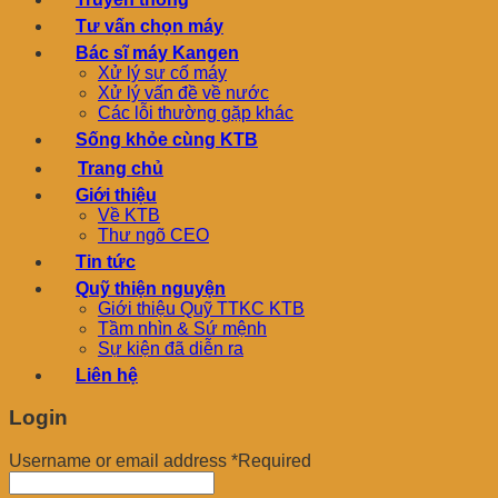
Tư vấn chọn máy
Bác sĩ máy Kangen
Xử lý sự cố máy
Xử lý vấn đề về nước
Các lỗi thường gặp khác
Sống khỏe cùng KTB
Trang chủ
Giới thiệu
Về KTB
Thư ngõ CEO
Tin tức
Quỹ thiện nguyện
Giới thiệu Quỹ TTKC KTB
Tầm nhìn & Sứ mệnh
Sự kiện đã diễn ra
Liên hệ
Login
Username or email address
*
Required