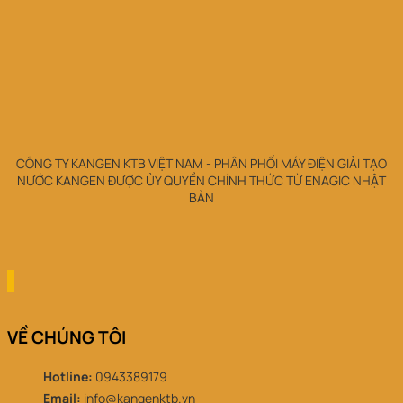
CÔNG TY KANGEN KTB VIỆT NAM - PHÂN PHỐI MÁY ĐIỆN GIẢI TẠO
NƯỚC KANGEN ĐƯỢC ỦY QUYỀN CHÍNH THỨC TỪ ENAGIC NHẬT
BẢN
VỀ CHÚNG TÔI
Hotline:
0943389179
Email:
info@kangenktb.vn