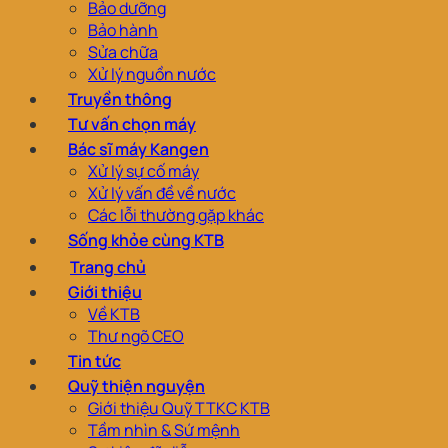
Bảo dưỡng
Bảo hành
Sửa chữa
Xử lý nguồn nước
Truyền thông
Tư vấn chọn máy
Bác sĩ máy Kangen
Xử lý sự cố máy
Xử lý vấn đề về nước
Các lỗi thường gặp khác
Sống khỏe cùng KTB
Trang chủ
Giới thiệu
Về KTB
Thư ngõ CEO
Tin tức
Quỹ thiện nguyện
Giới thiệu Quỹ TTKC KTB
Tầm nhìn & Sứ mệnh