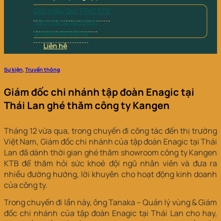
Giới thiệu Quỹ TTKC KTB
Tầm nhìn & Sứ mệnh
Sự kiện đã diễn ra
Liên hệ
Sự kiện
,
Truyền thông
Giám đốc chi nhánh tập đoàn Enagic tại
Thái Lan ghé thăm công ty Kangen
Tháng 12 vừa qua, trong chuyến đi công tác đến thị trường
Việt Nam, Giám đốc chi nhánh của tập đoàn Enagic tại Thái
Lan đã dành thời gian ghé thăm showroom công ty Kangen
KTB để thăm hỏi sức khoẻ đội ngũ nhân viên và đưa ra
nhiều đường hướng, lời khuyên cho hoạt động kinh doanh
của công ty.
Trong chuyến đi lần này, ông Tanaka – Quản lý vùng & Giám
đốc chi nhánh của tập đoàn Enagic tại Thái Lan cho hay,