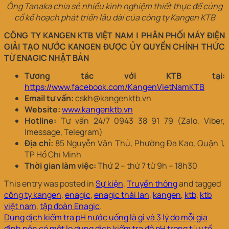
Ông Tanaka chia sẻ nhiều kinh nghiệm thiết thực để củng
cố kế hoạch phát triển lâu dài của công ty Kangen KTB
CÔNG TY KANGEN KTB VIỆT NAM | PHÂN PHỐI MÁY ĐIỆN
GIẢI TẠO NƯỚC KANGEN ĐƯỢC ỦY QUYỀN CHÍNH THỨC
TỪ ENAGIC NHẬT BẢN
Tương tác với KTB tại:
https://www.facebook.com/KangenVietNamKTB
Email tư vấn:
cskh@kangenktb.vn
Website:
www.kangenktb.vn
Hotline:
Tư vấn 24/7 0943 38 91 79 (Zalo, Viber,
Imessage, Telegram)
Địa chỉ:
85 Nguyễn Văn Thủ, Phường Đa Kao, Quận 1,
TP Hồ Chí Minh
Thời gian làm việc:
Thứ 2 – thứ 7 từ 9h – 18h30
This entry was posted in
Sự kiện
,
Truyền thông
and tagged
công ty kangen
,
enagic
,
enagic thái lan
,
kangen
,
ktb
,
ktb
việt nam
,
tập đoàn Enagic
.
Dung dịch kiểm tra pH nước uống là gì và 3 lý do mỗi gia
đình nên có một lọ dung dịch kiểm tra độ pH trong tủ y tế