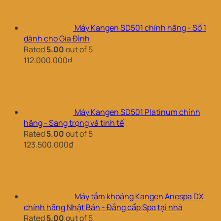
Máy Kangen SD501 chính hãng - Số 1
dành cho Gia Đình
Rated
5.00
out of 5
112.000.000
₫
Máy Kangen SD501 Platinum chính
hãng - Sang trọng và tinh tế
Rated
5.00
out of 5
123.500.000
₫
Máy tắm khoáng Kangen Anespa DX
chính hãng Nhật Bản - Đẳng cấp Spa tại nhà
Rated
5.00
out of 5