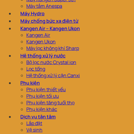
Máy tắm Anespa
Máy Hydro
Máy chống bức xạ điện từ
Kangen Air – Kangen Ukon
Kangen Air
Kangen Ukon
Máy lọc không khí Sharp
Hệ thống xử lý nước
Bộ lọc nước Crystal ion
Lọc tổng
Hệ thống xử lý cặn Canxi
Phụ kiện
Phụ kiện thiết yếu
Phụ kiện tối ưu
Phụ kiện tăng tuổi thọ
Phụ kiện khác
Dịch vụ tận tâm
Lắp đặt
Vệ sinh