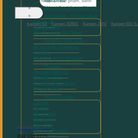
Search for:
Máy chống bức xạ điện từ
Kangen Air – Kangen Ukon
Kangen Air
Kangen K8
Kangen SD501
Kangen JRIV
Kangen 501 Su
Kangen Ukon
Máy lọc không khí Sharp
Hệ thống xử lý nước
Bộ lọc nước Crystal ion
Lọc tổng
Hệ thống xử lý cặn Canxi
Phụ kiện
Phụ kiện thiết yếu
Phụ kiện tối ưu
Phụ kiện tăng tuổi thọ
Phụ kiện khác
Dịch vụ tận tâm
Lắp đặt
Vệ sinh
Bảo dưỡng
Bảo hành
Sửa chữa
Hotline (zalo) 24/7
Xử lý nguồn nước
094 338 9179