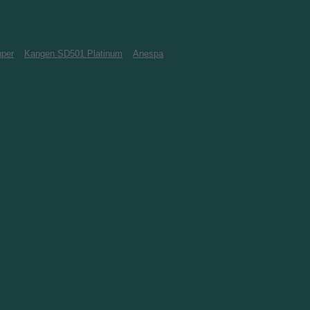
per
Kangen SD501 Platinum
Anespa