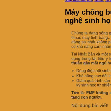
Sống khỏe cùng KTB
,
Tin tức
,
Tư 
Máy chống b
nghệ sinh họ
Chúng ta đang sống 
thoại, máy tính bảng
đáng sợ nhất không phả
có khả năng cảm nhận 
Tại Nhật Bản và một 
dụng trong tài liệu y
thuần gây mất ngủ h
Dòng điện nội sinh 
Khả năng trao đổi i
Giảm quá trình sản 
kỳ sinh học tự nhiên
Tức là: EMF không ch
tạng con người.
Nội dung bài viết!