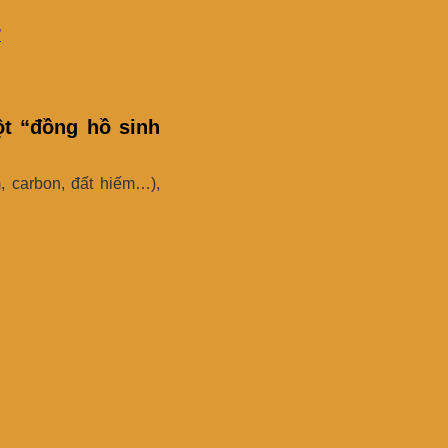
”
ột “đồng hồ sinh
, carbon, đất hiếm…),