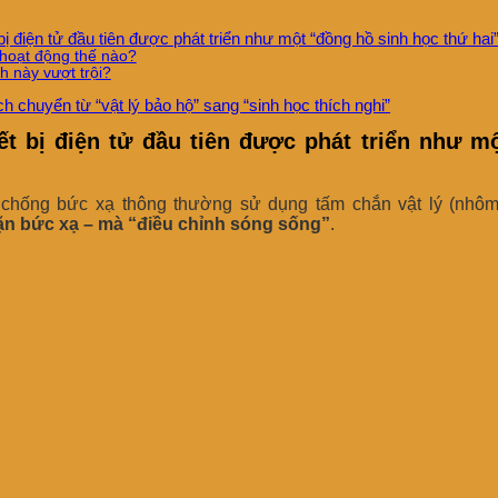
ị điện tử đầu tiên được phát triển như một “đồng hồ sinh học thứ hai
oạt động thế nào?
h này vượt trội?
 chuyển từ “vật lý bảo hộ” sang “sinh học thích nghi”
t bị điện tử đầu tiên được phát triển như m
ị chống bức xạ thông thường sử dụng tấm chắn vật lý (nhôm
n bức xạ – mà “điều chỉnh sóng sống”
.