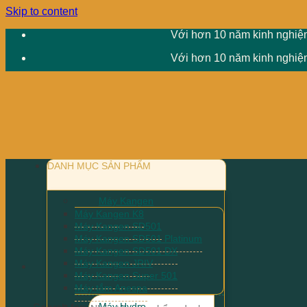
Skip to content
Với hơn 10 năm kinh nghiệm
Với hơn 10 năm kinh nghiệm
DANH MỤC SẢN PHẨM
Máy Kangen
Máy Kangen K8
Máy Kangen SD501
Máy Kangen SD501 Platinum
Máy Kangen SD501 DX
Máy Kangen JRIV
Máy Kangen Super 501
Máy tắm Anespa
Máy Hydro