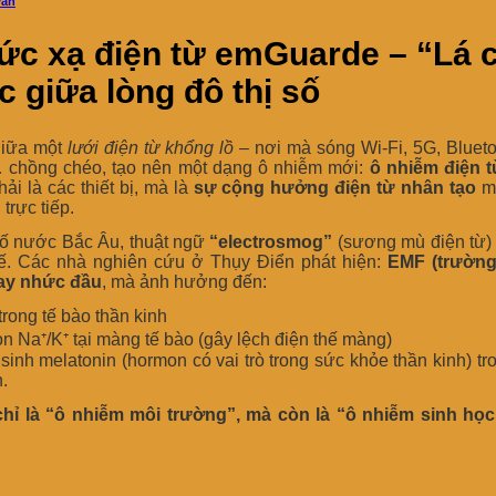
vấn
ức xạ điện từ emGuarde – “Lá 
c giữa lòng đô thị số
giữa một
lưới điện từ khổng lồ
– nơi mà sóng Wi-Fi, 5G, Bluetoo
… chồng chéo, tạo nên một dạng ô nhiễm mới:
ô nhiễm điện t
i là các thiết bị, mà là
sự cộng hưởng điện từ nhân tạo
mà
trực tiếp.
số nước Bắc Âu, thuật ngữ
“electrosmog”
(sương mù điện từ)
 tế. Các nhà nghiên cứu ở Thụy Điển phát hiện:
EMF (trường
ay nhức đầu
, mà ảnh hưởng đến:
trong tế bào thần kinh
on Na⁺/K⁺ tại màng tế bào (gây lệch điện thế màng)
sinh melatonin (hormon có vai trò trong sức khỏe thần kinh) t
.
ỉ là “ô nhiễm môi trường”, mà còn là “ô nhiễm sinh học”,