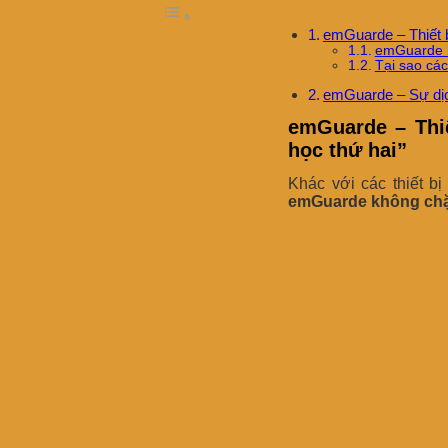
emGuarde – Thiết b
emGuarde h
Tại sao các
emGuarde – Sự dịch
emGuarde – Thiế
học thứ hai”
Khác với các thiết b
emGuarde không chặ