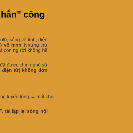
chắn” công
th, sóng vệ tinh, điện
ừ vô hình
. Nhưng thứ
 con người không hề
 đã được chính phủ sử
 điện từ) không đơn
rong tuyến tùng → mất chu
 tái lập lại sóng nội