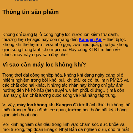
Thông tin sản phẩm
Không chỉ dừng lại ở công nghệ lọc nước ion kiềm trứ danh,
thương hiệu Enagic nay còn mang đến
Kangen Air
– thiết bị lọc
không khí thế hệ mới, vừa nhỏ gọn, vừa hiệu quả, giúp tạo không
gian sống trong lành cho mọi nhà. Hãy cùng KTB tìm hiểu về
chiếc máy này ngay sau đây nhé!
Vì sao cần máy lọc không khí?
Trong thời đại công nghiệp hóa, không khí đang ngày càng bị ô
nhiễm nghiêm trọng bởi khói bụi, khí thải xe cộ, bụi mịn PM2.5 và
các chất độc hại khác. Những tác nhân này không chỉ gây ảnh
hưởng đến hệ hô hấp (hen suyễn, viêm phổi, dị ứng…) mà còn
làm suy giảm chất lượng cuộc sống và khả năng tập trung.
Vì vậy,
máy lọc không khí
Kangen
đã trở thành thiết bị không thể
thiếu trong mỗi gia đình, cơ quan, trường học hoặc bất kỳ không
gian sinh hoạt nào.
Với kinh nghiệm dẫn đầu trong lĩnh vực chăm sóc sức khỏe và
môi trường, tập đoàn Enagic Nhật Bản đã nghiên cứu, cho ra mắt