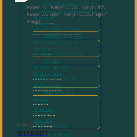
Máy chống bức xạ điện từ
Kangen K8
Kangen SD501
Kangen JRIV
Kangen Air – Kangen Ukon
Kangen 501 Super
Kangen SD501 Platinum
Kangen Air
Anespa
Kangen Ukon
Máy lọc không khí Sharp
Hệ thống xử lý nước
Bộ lọc nước Crystal ion
Lọc tổng
Hệ thống xử lý cặn Canxi
Phụ kiện
Phụ kiện thiết yếu
Phụ kiện tối ưu
Phụ kiện tăng tuổi thọ
Phụ kiện khác
Dịch vụ tận tâm
Lắp đặt
Vệ sinh
Bảo dưỡng
Bảo hành
Sửa chữa
Hotline (zalo) 24/7
Xử lý nguồn nước
094 338 9179
Truyền thông