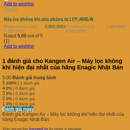
Add to wishlist
SHARP
Máy lọc không khí cho phòng to | FP-J60E-W
Original price was:
6.800.000
₫
Current price is:
7.100.000
₫
7.100.000₫.
6.800.000₫.
Rated
5.00
out of 5
(1)
Add to wishlist
1 đánh giá cho
Kangen Air – Máy lọc không
khí hiện đại nhất của hãng Enagic Nhật Bản
5.00
Đánh giá trung bình
5
100%
| 1 đánh giá
4
0%
| 0 đánh giá
3
0%
| 0 đánh giá
2
0%
| 0 đánh giá
1
0%
| 0 đánh giá
Đánh giá ngay
Đánh giá Kangen Air – Máy lọc không khí hiện đại nhất của
hãng Enagic Nhật Bản
You must be
logged in
to post a review.