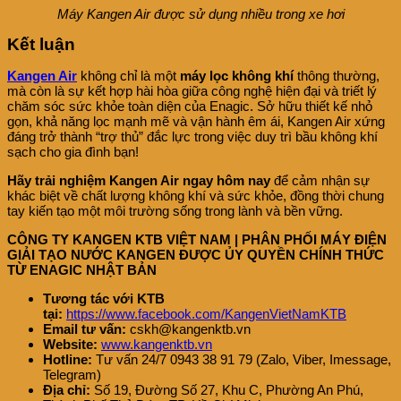
Máy Kangen Air được sử dụng nhiều trong xe hơi
Kết luận
Kangen Air
không chỉ là một
máy lọc không khí
thông thường,
mà còn là sự kết hợp hài hòa giữa công nghệ hiện đại và triết lý
chăm sóc sức khỏe toàn diện của Enagic. Sở hữu thiết kế nhỏ
gọn, khả năng lọc mạnh mẽ và vận hành êm ái, Kangen Air xứng
đáng trở thành “trợ thủ” đắc lực trong việc duy trì bầu không khí
sạch cho gia đình bạn!
Hãy trải nghiệm Kangen Air ngay hôm nay
để cảm nhận sự
khác biệt về chất lượng không khí và sức khỏe, đồng thời chung
tay kiến tạo một môi trường sống trong lành và bền vững.
CÔNG TY KANGEN KTB VIỆT NAM | PHÂN PHỐI MÁY ĐIỆN
GIẢI TẠO NƯỚC KANGEN ĐƯỢC ỦY QUYỀN CHÍNH THỨC
TỪ ENAGIC NHẬT BẢN
Tương tác với KTB
tại:
https://www.facebook.com/KangenVietNamKTB
Email tư vấn:
cskh@kangenktb.vn
Website:
www.kangenktb.vn
Hotline:
Tư vấn 24/7 0943 38 91 79 (Zalo, Viber, Imessage,
Telegram)
Địa chỉ:
Số 19, Đường Số 27, Khu C, Phường An Phú,