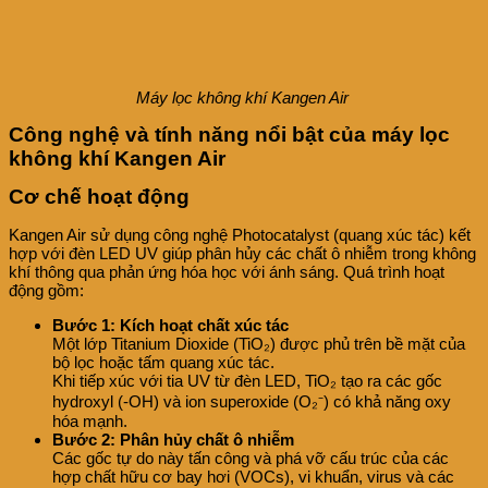
Máy lọc không khí Kangen Air
Công nghệ và tính năng nổi bật của máy lọc
không khí Kangen Air
Cơ chế hoạt động
Kangen Air sử dụng công nghệ Photocatalyst (quang xúc tác) kết
hợp với đèn LED UV giúp phân hủy các chất ô nhiễm trong không
khí thông qua phản ứng hóa học với ánh sáng. Quá trình hoạt
động gồm:
Bước 1: Kích hoạt chất xúc tác
Một lớp Titanium Dioxide (TiO₂) được phủ trên bề mặt của
bộ lọc hoặc tấm quang xúc tác.
Khi tiếp xúc với tia UV từ đèn LED, TiO₂ tạo ra các gốc
hydroxyl (-OH) và ion superoxide (O₂⁻) có khả năng oxy
hóa mạnh.
Bước 2: Phân hủy chất ô nhiễm
Các gốc tự do này tấn công và phá vỡ cấu trúc của các
hợp chất hữu cơ bay hơi (VOCs), vi khuẩn, virus và các