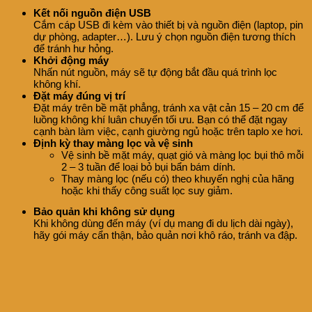
Kết nối nguồn điện USB
Cắm cáp USB đi kèm vào thiết bị và nguồn điện (laptop, pin
dự phòng, adapter…). Lưu ý chọn nguồn điện tương thích
để tránh hư hỏng.
Khởi động máy
Nhấn nút nguồn, máy sẽ tự động bắt đầu quá trình lọc
không khí.
Đặt máy đúng vị trí
Đặt máy trên bề mặt phẳng, tránh xa vật cản 15 – 20 cm để
luồng không khí luân chuyển tối ưu. Bạn có thể đặt ngay
cạnh bàn làm việc, cạnh giường ngủ hoặc trên taplo xe hơi.
Định kỳ thay màng lọc và vệ sinh
Vệ sinh bề mặt máy, quạt gió và màng lọc bụi thô mỗi
2 – 3 tuần để loại bỏ bụi bẩn bám dính.
Thay màng lọc (nếu có) theo khuyến nghị của hãng
hoặc khi thấy công suất lọc suy giảm.
Bảo quản khi không sử dụng
Khi không dùng đến máy (ví dụ mang đi du lịch dài ngày),
hãy gói máy cẩn thận, bảo quản nơi khô ráo, tránh va đập.