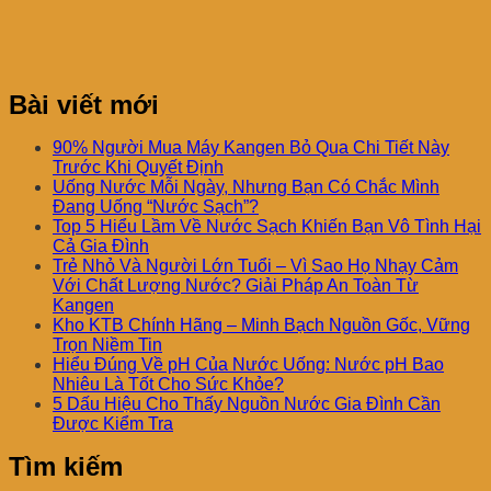
Bài viết mới
90% Người Mua Máy Kangen Bỏ Qua Chi Tiết Này
Trước Khi Quyết Định
Uống Nước Mỗi Ngày, Nhưng Bạn Có Chắc Mình
Đang Uống “Nước Sạch”?
Top 5 Hiểu Lầm Về Nước Sạch Khiến Bạn Vô Tình Hại
Cả Gia Đình
Trẻ Nhỏ Và Người Lớn Tuổi – Vì Sao Họ Nhạy Cảm
Với Chất Lượng Nước? Giải Pháp An Toàn Từ
Kangen
Kho KTB Chính Hãng – Minh Bạch Nguồn Gốc, Vững
Trọn Niềm Tin
Hiểu Đúng Về pH Của Nước Uống: Nước pH Bao
Nhiêu Là Tốt Cho Sức Khỏe?
5 Dấu Hiệu Cho Thấy Nguồn Nước Gia Đình Cần
Được Kiểm Tra
Tìm kiếm