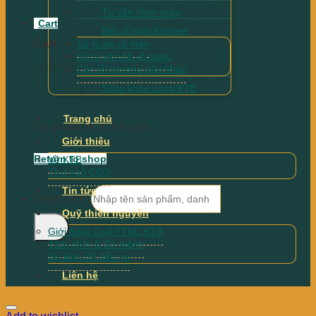
Tư vấn chọn máy
Cart
Bác sĩ máy Kangen
Cart
Xử lý sự cố máy
Xử lý vấn đề về nước
Các lỗi thường gặp khác
Sống khỏe cùng KTB
Trang chủ
No products in the cart.
Giới thiệu
Return to shop
Về KTB
Thư ngõ CEO
Tin tức
Search for:
Quỹ thiện nguyện
Giới thiệu Quỹ TTKC KTB
Tầm nhìn & Sứ mệnh
Sự kiện đã diễn ra
Liên hệ