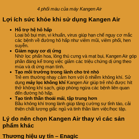
4 phối màu của máy Kangen Air
Lợi ích sức khỏe khi sử dụng Kangen Air
Hỗ trợ hệ hô hấp
Loại bỏ bụi mịn, vi khuẩn, virus giúp hạn chế nguy cơ mắc
các bệnh về đường hô hấp như viêm mũi, viêm phổi, hen
suyễn.
Giảm nguy cơ dị ứng
Nhờ lọc phấn hoa, lông thú cưng và mạt bụi, Kangen Air góp
phần đáng kể trong việc giảm các triệu chứng dị ứng theo
mùa và dị ứng mạn tính.
Tạo môi trường trong lành cho trẻ nhỏ
Trẻ em thường nhạy cảm hơn với ô nhiễm không khí. Sử
dụng
máy lọc không khí
Kangen Air giúp trẻ nhỏ được hít
thở không khí sạch, giúp phòng ngừa các bệnh liên quan
đến đường hô hấp.
Tạo tinh thần thoải mái, tập trung hơn
Bầu không khí trong lành giúp tăng cường sự tỉnh táo, cải
thiện chất lượng giấc ngủ và tinh thần làm việc/học tập.
Lý do nên chọn Kangen Air thay vì các sản
phẩm khác
Thương hiệu uy tín – Enagic