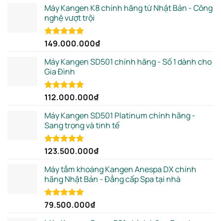
Máy Kangen K8 chính hãng từ Nhật Bản - Công
nghệ vượt trội
149.000.000
₫
Rated
5.00
out of 5
Máy Kangen SD501 chính hãng - Số 1 dành cho
Gia Đình
112.000.000
₫
Rated
5.00
out of 5
Máy Kangen SD501 Platinum chính hãng -
Sang trọng và tinh tế
123.500.000
₫
Rated
5.00
out of 5
Máy tắm khoáng Kangen Anespa DX chính
hãng Nhật Bản - Đẳng cấp Spa tại nhà
79.500.000
₫
Rated
5.00
out of 5