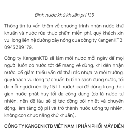
Bình nước khử khuẩn pH 11.5
Thông tin tư vấn thêm về chương trình nhận nước khử
khuẩn và nước rửa thực phẩm miễn phí, quý khách xin
vui lòng liên hệ đường dây nóng của công ty KangenKTB:
0943 389 179.
Công ty KangenKTB sẽ làm mới nước mỗi ngày để mọi
người luôn có nước tốt để mang về dùng, khi đến nhận
nước, để giảm thiểu vấn đề thải rác nhựa ra môi trường,
quý khách vui lòng tự chuẩn bị bình sạch đựng nước, tối
đa mỗi người nên lấy 1.5 lít nước/ loại để dùng trong thời
gian nước phát huy tối đa công dụng (do là nước tự
nhiên, nên để lâu sẽ bị tác động bởi nhiệt và chuyển
động, làm tăng độ pH và trở thành nước uống tự nhiên,
không còn chức năng khử khuẩn).
CÔNG TY KANGEN KTB VIỆT NAM | PHÂN PHỐI MÁY ĐIỆN