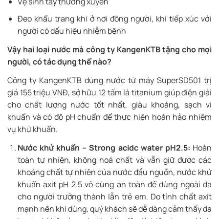
Vệ sinh tay thường xuyên
Đeo khẩu trang khi ở nơi đông người, khi tiếp xúc với
người có dấu hiệu nhiễm bệnh
Vậy hai loại nước mà công ty KangenKTB tặng cho mọi
người, có tác dụng thể nào?
Công ty KangenKTB dùng nước từ máy SuperSD501 trị
giá 155 triệu VNĐ, sở hữu 12 tấm lá titanium giúp điện giải
cho chất lượng nước tốt nhất, giàu khoáng, sạch vi
khuẩn và có độ pH chuẩn để thực hiện hoàn hảo nhiệm
vụ khử khuẩn.
Nước khử khuẩn – Strong acidc water pH2.5:
Hoàn
toàn tự nhiên, không hoá chất và vẫn giữ được các
khoáng chất tự nhiên của nước đầu nguồn, nước khử
khuẩn axit pH 2.5 vô cùng an toàn để dùng ngoài da
cho người trưởng thành lẫn trẻ em. Do tính chất axit
mạnh nên khi dùng, quý khách sẽ dễ dàng cảm thấy da