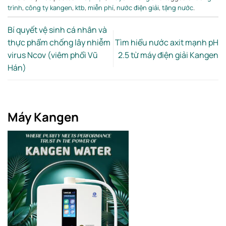
trình
,
công ty kangen
,
ktb
,
miễn phí
,
nước điện giải
,
tặng nước
.
Bí quyết vệ sinh cá nhân và
thực phẩm chống lây nhiễm
Tìm hiểu nước axit mạnh pH
virus Ncov (viêm phổi Vũ
2.5 từ máy điện giải Kangen
Hán)
Máy Kangen