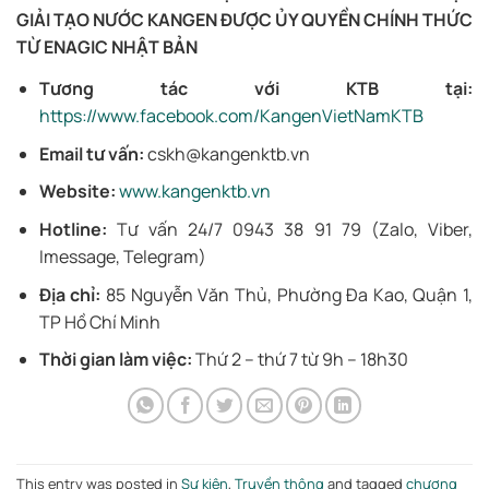
GIẢI TẠO NƯỚC KANGEN ĐƯỢC ỦY QUYỀN CHÍNH THỨC
TỪ ENAGIC NHẬT BẢN
Tương tác với KTB tại:
https://www.facebook.com/KangenVietNamKTB
Email tư vấn:
cskh@kangenktb.vn
Website:
www.kangenktb.vn
Hotline:
Tư vấn 24/7 0943 38 91 79 (Zalo, Viber,
Imessage, Telegram)
Địa chỉ:
85 Nguyễn Văn Thủ, Phường Đa Kao, Quận 1,
TP Hồ Chí Minh
Thời gian làm việc:
Thứ 2 – thứ 7 từ 9h – 18h30
This entry was posted in
Sự kiện
,
Truyền thông
and tagged
chương