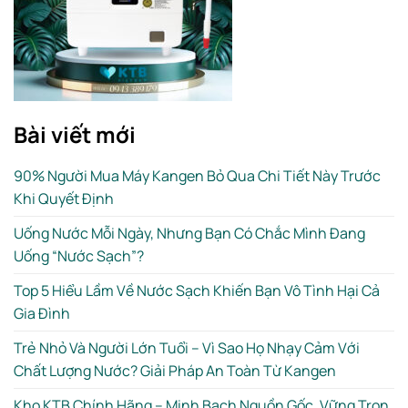
Bài viết mới
90% Người Mua Máy Kangen Bỏ Qua Chi Tiết Này Trước
Khi Quyết Định
Uống Nước Mỗi Ngày, Nhưng Bạn Có Chắc Mình Đang
Uống “Nước Sạch”?
Top 5 Hiểu Lầm Về Nước Sạch Khiến Bạn Vô Tình Hại Cả
Gia Đình
Trẻ Nhỏ Và Người Lớn Tuổi – Vì Sao Họ Nhạy Cảm Với
Chất Lượng Nước? Giải Pháp An Toàn Từ Kangen
Kho KTB Chính Hãng – Minh Bạch Nguồn Gốc, Vững Trọn