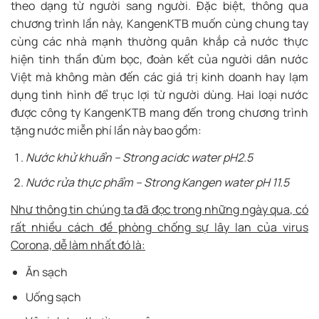
theo dạng từ người sang người. Đặc biệt, thông qua
chương trình lần này, KangenKTB muốn cùng chung tay
cùng các nhà mạnh thường quân khắp cả nước thực
hiện tinh thần đùm bọc, đoàn kết của người dân nước
Việt mà không màn đến các giá trị kinh doanh hay lạm
dụng tình hình để trục lợi từ người dùng. Hai loại nước
được công ty KangenKTB mang đến trong chương trình
tặng nước miễn phí lần này bao gồm:
Nước khử khuẩn – Strong acidc water pH2.5
Nước rửa thực phẩm – Strong Kangen water pH 11.5
Như thông tin chúng ta đã đọc trong những ngày qua, có
rất nhiều cách đề phòng chống sự lây lan của virus
Corona, dễ làm nhất đó là:
Ăn sạch
Uống sạch