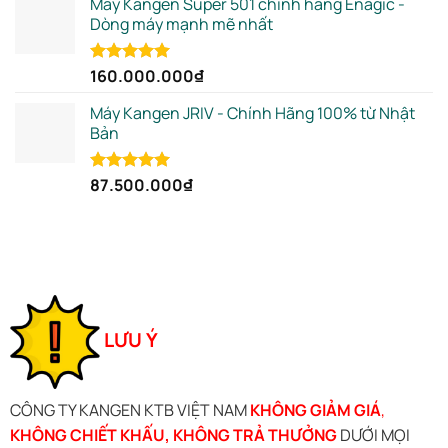
Máy Kangen Super 501 chính hãng Enagic -
Dòng máy mạnh mẽ nhất
160.000.000
₫
Rated
5.00
out of 5
Máy Kangen JRIV - Chính Hãng 100% từ Nhật
Bản
87.500.000
₫
Rated
5.00
out of 5
LƯU Ý
CÔNG TY KANGEN KTB VIỆT NAM
KHÔNG GIẢM GIÁ
,
KHÔNG CHIẾT KHẤU, KHÔNG TRẢ THƯỞNG
DƯỚI MỌI