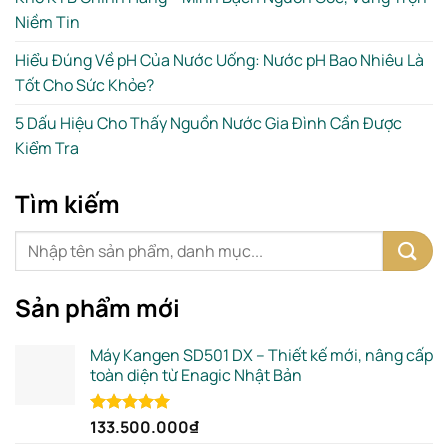
Niềm Tin
Hiểu Đúng Về pH Của Nước Uống: Nước pH Bao Nhiêu Là
Tốt Cho Sức Khỏe?
5 Dấu Hiệu Cho Thấy Nguồn Nước Gia Đình Cần Được
Kiểm Tra
Tìm kiếm
Sản phẩm mới
Máy Kangen SD501 DX – Thiết kế mới, nâng cấp
toàn diện từ Enagic Nhật Bản
133.500.000
₫
Rated
5.00
out of 5