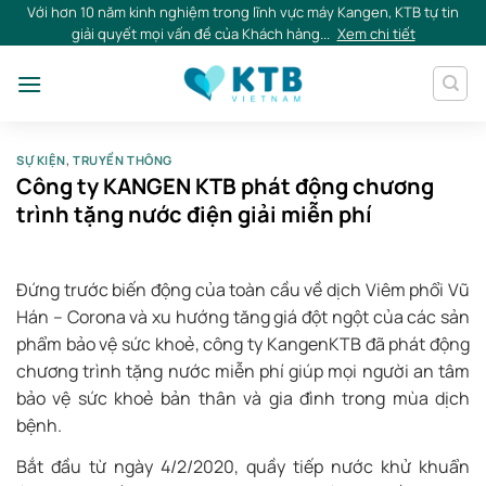
Skip
Với hơn 10 năm kinh nghiệm trong lĩnh vực máy Kangen, KTB tự tin
giải quyết mọi vấn đề của Khách hàng...
Xem chi tiết
to
content
SỰ KIỆN
,
TRUYỀN THÔNG
Công ty KANGEN KTB phát động chương
trình tặng nước điện giải miễn phí
Đứng trước biến động của toàn cầu về dịch Viêm phổi Vũ
Hán – Corona và xu hướng tăng giá đột ngột của các sản
phẩm bảo vệ sức khoẻ, công ty KangenKTB đã phát động
chương trình tặng nước miễn phí giúp mọi người an tâm
bảo vệ sức khoẻ bản thân và gia đình trong mùa dịch
bệnh.
Bắt đầu từ ngày 4/2/2020, quầy tiếp nước khử khuẩn