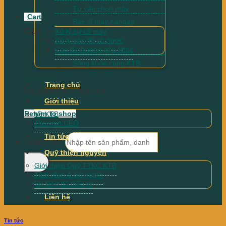
Tư vấn chọn máy
Cart
Bác sĩ máy Kangen
Cart
Xử lý sự cố máy
Xử lý vấn đề về nước
Các lỗi thường gặp khác
Sống khỏe cùng KTB
Trang chủ
No products in the cart.
Giới thiệu
Return to shop
Về KTB
Thư ngõ CEO
Tin tức
Search for:
Quỹ thiện nguyện
Giới thiệu Quỹ TTKC KTB
Tầm nhìn & Sứ mệnh
Sự kiện đã diễn ra
Liên hệ
Tin tức