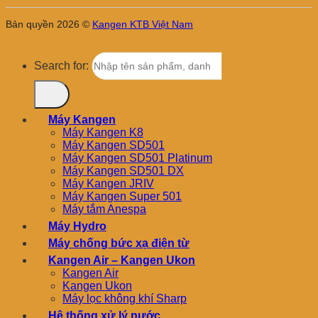
Bản quyền 2026 ©
Kangen KTB Việt Nam
Search for:
Máy Kangen
Máy Kangen K8
Máy Kangen SD501
Máy Kangen SD501 Platinum
Máy Kangen SD501 DX
Máy Kangen JRIV
Máy Kangen Super 501
Máy tắm Anespa
Máy Hydro
Máy chống bức xạ điện từ
Kangen Air – Kangen Ukon
Kangen Air
Kangen Ukon
Máy lọc không khí Sharp
Hệ thống xử lý nước