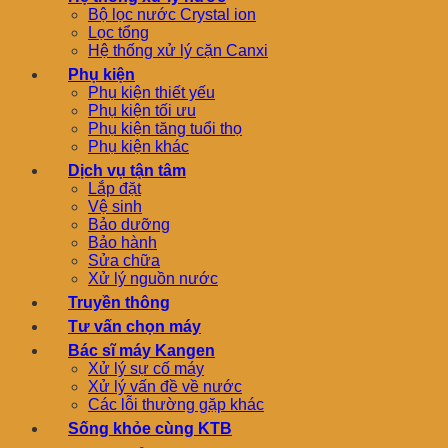
Bộ lọc nước Crystal ion
Lọc tổng
Hệ thống xử lý cặn Canxi
Phụ kiện
Phụ kiện thiết yếu
Phụ kiện tối ưu
Phụ kiện tăng tuổi thọ
Phụ kiện khác
Dịch vụ tận tâm
Lắp đặt
Vệ sinh
Bảo dưỡng
Bảo hành
Sửa chữa
Xử lý nguồn nước
Truyền thông
Tư vấn chọn máy
Bác sĩ máy Kangen
Xử lý sự cố máy
Xử lý vấn đề về nước
Các lỗi thường gặp khác
Sống khỏe cùng KTB