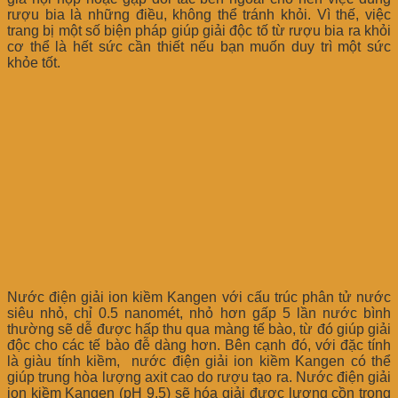
rượu bia là những điều, không thể tránh khỏi. Vì thế, việc
trang bị một số biện pháp giúp giải độc tố từ rượu bia ra khỏi
cơ thể là hết sức cần thiết nếu bạn muốn duy trì một sức
khỏe tốt.
Nước điện giải ion kiềm Kangen với cấu trúc phân tử nước
siêu nhỏ, chỉ 0.5 nanomét, nhỏ hơn gấp 5 lần nước bình
thường sẽ dễ được hấp thu qua màng tế bào, từ đó giúp giải
độc cho các tế bào đễ dàng hơn. Bên cạnh đó, với đặc tính
là giàu tính kiềm, nước điện giải ion kiềm Kangen có thể
giúp trung hòa lượng axit cao do rượu tạo ra. Nước điện giải
ion kiềm Kangen (pH 9.5) sẽ hóa giải được lượng cồn trong