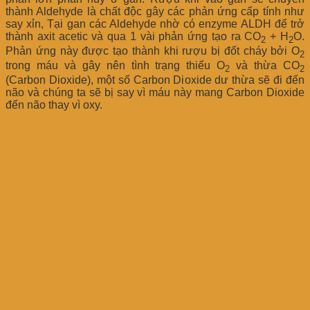
thành Aldehyde là chất độc gây các phản ứng cấp tính như
say xỉn, Tại gan các Aldehyde nhờ có enzyme ALDH để trở
thành axit acetic và qua 1 vài phản ứng tạo ra CO
+ H
O.
2
2
Phản ứng này được tạo thành khi rượu bị đốt cháy bởi O
2
trong máu và gây nên tình trạng thiếu O
và thừa CO
2
2
(Carbon Dioxide), một số Carbon Dioxide dư thừa sẽ đi đến
não và chúng ta sẽ bị say vì máu này mang Carbon Dioxide
đến não thay vì oxy.