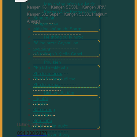
Máy chống bức xạ điện từ
Kangen K8
Kangen SD501
Kangen JRIV
Kangen Air – Kangen Ukon
Kangen 501 Super
Kangen SD501 Platinum
Kangen Air
Anespa
Kangen Ukon
Máy lọc không khí Sharp
Hệ thống xử lý nước
Bộ lọc nước Crystal ion
Lọc tổng
Hệ thống xử lý cặn Canxi
Phụ kiện
Phụ kiện thiết yếu
Phụ kiện tối ưu
Phụ kiện tăng tuổi thọ
Phụ kiện khác
Dịch vụ tận tâm
Lắp đặt
Vệ sinh
Bảo dưỡng
Bảo hành
Sửa chữa
Hotline (zalo) 24/7
Xử lý nguồn nước
094 338 9179
Truyền thông