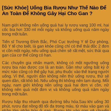
[Sức Khỏe] Uống Bia Rượu Như Thế Nào Để
An Toàn Để Không Gây Hại Cho Gan ?
Nam giới không nên uống quá hai ly rượu vang 100 ml, hai
cốc bia hơi 330 ml mỗi ngày và không uống quá năm ngày
trong một tuần.
Tiến sĩ Trương Đình Bắc, Phó Cục trưởng Y tế Dự phòng,
Bộ Y tế cho biết, lá gan khỏe cũng chỉ có thể thải độc 2 đơn
vị cồn một ngày, nếu uống quá chén sẽ rất mệt, sức thải qua
gan của cơ thể cũng có hạn.
Các chuyên gia nhấn mạnh, không có một ngưỡng uống
rượu bia nào được coi là an toàn. Gần như uống bất kỳ ở
mức nào cũng có thể gây hại, phụ thuộc vào thể trạng người
uống. Vì thế, người dân không nên thử uống rượu, thử sẽ
quen dần, rất khó bỏ. Nếu uống thì không nên lạm dụng. Mỗi
ngày, nam giới không nên uống quá hai đơn vị cồn, nữ
không nên quá một đơn vị và không uống quá năm ngày
trong một tuần.
Rượu hấp thu nhanh qua đường tiêu hóa.Sau khi uống 30
phút, rượu đạt nồng độ tối đa trong máu, từ máu vào gan và
phần lớn phân hủy ở gan. Rượu khi vào gan sẽ chuyển