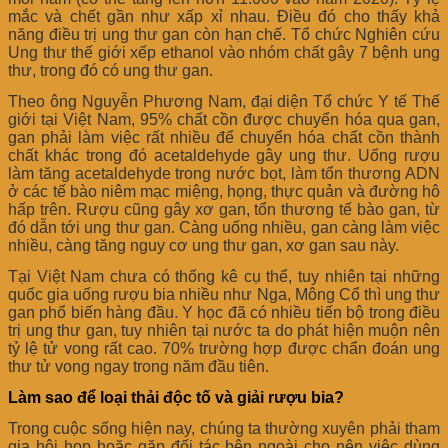
mắc và chết gần như xấp xỉ nhau. Điều đó cho thấy khả
năng điều trị ung thư gan còn hạn chế. Tổ chức Nghiên cứu
Ung thư thế giới xếp ethanol vào nhóm chất gây 7 bệnh ung
thư, trong đó có ung thư gan.
Theo ông Nguyễn Phương Nam, đại diện Tổ chức Y tế Thế
giới tại Việt Nam, 95% chất cồn được chuyển hóa qua gan,
gan phải làm việc rất nhiều để chuyển hóa chất cồn thành
chất khác trong đó acetaldehyde gây ung thư. Uống rượu
làm tăng acetaldehyde trong nước bọt, làm tổn thương ADN
ở các tế bào niêm mạc miệng, họng, thực quản và đường hô
hấp trên. Rượu cũng gây xơ gan, tổn thương tế bào gan, từ
đó dẫn tới ung thư gan. Càng uống nhiều, gan càng làm việc
nhiều, càng tăng nguy cơ ung thư gan, xơ gan sau này.
Tại Việt Nam chưa có thống kê cụ thể, tuy nhiên tại những
quốc gia uống rượu bia nhiều như Nga, Mông Cổ thì ung thư
gan phổ biến hàng đầu. Y học đã có nhiều tiến bộ trong điều
trị ung thư gan, tuy nhiên tại nước ta do phát hiện muộn nên
tỷ lệ tử vong rất cao. 70% trường hợp được chẩn đoán ung
thư tử vong ngay trong năm đầu tiên.
Làm sao để loại thải độc tố và giải rượu bia?
Trong cuộc sống hiện nay, chúng ta thường xuyên phải tham
gia hội họp hoặc gặp đối tác bên ngoài cho nên việc dùng