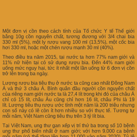
Một đơn vị cồn theo cách tính của Tổ chức Y tế Thế giới
bằng 10g cồn nguyên chất, tương đương với 3/4 chai bia
330 ml (5%), một ly rượu vang 100 ml (13,5%), một cốc bia
hơi 330 ml, hoặc một chén rượu mạnh 30 ml (40%).
Theo điều tra năm 2015, tại nước ta hơn 77% nam giới và
11% nữ hiện tại có sử dụng rượu bia. Đến 44% nam giới
uống mức nguy hại, tức ít nhất một lần uống từ 6 đơn vị cồn
trở lên trong ba ngày.
Lượng rượu bia tiêu thụ ở nước ta cũng cao nhất Đông Nam
Á và thứ 3 châu Á. Bình quân đầu người cồn nguyên chất
của riêng nam giới nước ta là 27,4 lít trong khi đó của châu Á
chỉ có 15 lít, châu Âu cũng chỉ hơn 16 lít, châu Phi là 19
lít. Lượng tiêu thụ rượu ước tính một năm là 200 triệu nhưng
con số này có lẽ còn ít hơn nhiều so với thực tế. Tương tự
mỗi năm, Việt Nam cũng tiêu thụ trên 3 tỷ lít bia.
Tại Việt Nam, ung thư gan xếp vị trí thứ ba trong số 10 bệnh
ung thư phổ biến nhất ở nam giới; với hơn 9.000 ca bệnh
mỗi năm (có thể tăng lên hơn 11.000 vào năm 2020). Tỷ lệ