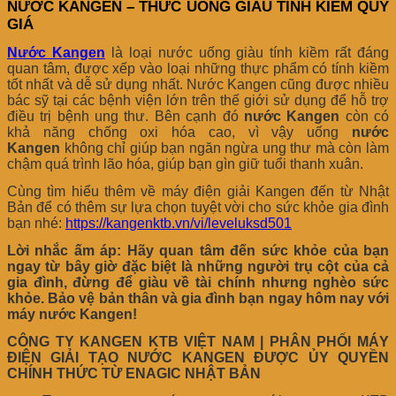
NƯỚC KANGEN – THỨC UỐNG GIÀU TÍNH KIỀM QUÝ
GIÁ
Nước Kangen
là loại nước uống giàu tính kiềm rất đáng
quan tâm, được xếp vào loại những thực phẩm có tính kiềm
tốt nhất và dễ sử dụng nhất. Nước Kangen cũng được nhiều
bác sỹ tại các bệnh viện lớn trên thế giới sử dụng để hỗ trợ
điều trị bệnh ung thư. Bên cạnh đó
nước Kangen
còn có
khả năng chống oxi hóa cao, vì vậy uống
nước
Kangen
không chỉ giúp bạn ngăn ngừa ung thư mà còn làm
chậm quá trình lão hóa, giúp bạn gìn giữ tuổi thanh xuân.
Cùng tìm hiểu thêm về máy điện giải Kangen đến từ Nhật
Bản để có thêm sự lựa chọn tuyệt vời cho sức khỏe gia đình
bạn nhé:
https://kangenktb.vn/vi/leveluksd501
Lời nhắc ấm áp: Hãy quan tâm đến sức khỏe của bạn
ngay từ bây giờ đặc biệt là những người trụ cột của cả
gia đình, đừng để giàu về tài chính nhưng nghèo sức
khỏe. Bảo vệ bản thân và gia đình bạn ngay hôm nay với
máy nước Kangen!
CÔNG TY KANGEN KTB VIỆT NAM | PHÂN PHỐI MÁY
ĐIỆN GIẢI TẠO NƯỚC KANGEN ĐƯỢC ỦY QUYỀN
CHÍNH THỨC TỪ ENAGIC NHẬT BẢN