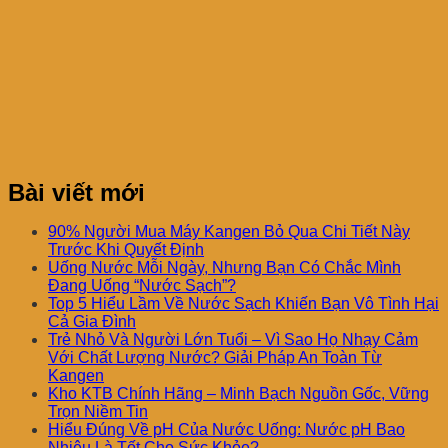
Bài viết mới
90% Người Mua Máy Kangen Bỏ Qua Chi Tiết Này
Trước Khi Quyết Định
Uống Nước Mỗi Ngày, Nhưng Bạn Có Chắc Mình
Đang Uống “Nước Sạch”?
Top 5 Hiểu Lầm Về Nước Sạch Khiến Bạn Vô Tình Hại
Cả Gia Đình
Trẻ Nhỏ Và Người Lớn Tuổi – Vì Sao Họ Nhạy Cảm
Với Chất Lượng Nước? Giải Pháp An Toàn Từ
Kangen
Kho KTB Chính Hãng – Minh Bạch Nguồn Gốc, Vững
Trọn Niềm Tin
Hiểu Đúng Về pH Của Nước Uống: Nước pH Bao
Nhiêu Là Tốt Cho Sức Khỏe?