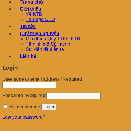
Trang chủ
Giới thiệu
Về KTB
Thư ngõ CEO
Tin tức
Quỹ thiện nguyện
Giới thiệu Quỹ TTKC KTB
Tầm nhìn & Sứ mệnh
Sự kiện đã diễn ra
Liên hệ
Login
Username or email address
*
Required
Password
*
Required
Remember me
Log in
Lost your password?