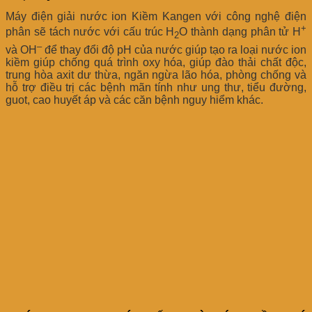
Máy điện giải nước ion Kiềm Kangen với công nghệ điện
+
phân sẽ tách nước với cấu trúc H
O thành dạng phân tử H
2
–
và OH
để thay đổi độ pH của nước giúp tạo ra loại nước ion
kiềm giúp chống quá trình oxy hóa, giúp đào thải chất độc,
trung hòa axit dư thừa, ngăn ngừa lão hóa, phòng chống và
hỗ trợ điều trị các bệnh mãn tính như ung thư, tiểu đường,
guot, cao huyết áp và các căn bệnh nguy hiểm khác.