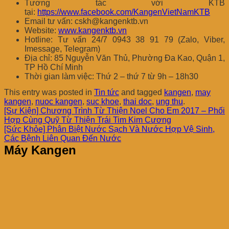
Tương tác với KTB
tại:
https://www.facebook.com/KangenVietNamKTB
Email tư vấn: cskh@kangenktb.vn
Website:
www.kangenktb.vn
Hotline: Tư vấn 24/7 0943 38 91 79 (Zalo, Viber,
Imessage, Telegram)
Địa chỉ: 85 Nguyễn Văn Thủ, Phường Đa Kao, Quận 1,
TP Hồ Chí Minh
Thời gian làm việc: Thứ 2 – thứ 7 từ 9h – 18h30
This entry was posted in
Tin tức
and tagged
kangen
,
may
kangen
,
nuoc kangen
,
suc khoe
,
thai doc
,
ung thu
.
[Sự Kiện] Chương Trình Từ Thiện Noel Cho Em 2017 – Phối
Hợp Cùng Quỹ Từ Thiện Trái Tim Kim Cương
[Sức Khỏe] Phân Biệt Nước Sạch Và Nước Hợp Vệ Sinh,
Các Bệnh Liên Quan Đến Nước
Máy Kangen