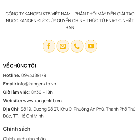
CÔNG TY KANGEN KTB VIỆT NAM - PHÂN PHỐI MÁY ĐIỆN GIẢI TẠO
NƯỚC KANGEN ĐƯỢC ỦY QUYỀN CHÍNH THỨC TỪ ENAGIC NHẬT
BẢN
VỀ CHÚNG TÔI
Hotline:
0943389179
Email:
info@kangenktb.vn
Giờ làm việc:
8h30 – 18h
Website:
www.kangenktb.vn
Địa Chỉ:
Số 19, Đường Số 27, Khu C, Phường An Phú, Thành Phố Thủ
Đức, TP. Hồ Chí Minh
Chính sách
Chính sách giao nhận