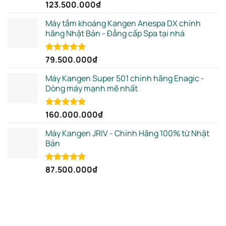
123.500.000
₫
Rated
5.00
out of 5
Máy tắm khoáng Kangen Anespa DX chính
hãng Nhật Bản - Đẳng cấp Spa tại nhà
79.500.000
₫
Rated
5.00
out of 5
Máy Kangen Super 501 chính hãng Enagic -
Dòng máy mạnh mẽ nhất
160.000.000
₫
Rated
5.00
out of 5
Máy Kangen JRIV - Chính Hãng 100% từ Nhật
Bản
87.500.000
₫
Rated
5.00
out of 5