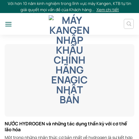
Skip
Với hơn 10 năm kinh nghiệm trong lĩnh vực máy Kangen, KTB tự tin
giải quyết mọi vấn đề của Khách hàng...
Xem chi tiết
to
content
NƯỚC HYDROGEN và những tác dụng thần kỳ với cơ thể
lão hóa
Một trong những nhận thức cơ bản nhất về hydrogen là sự kết hợp