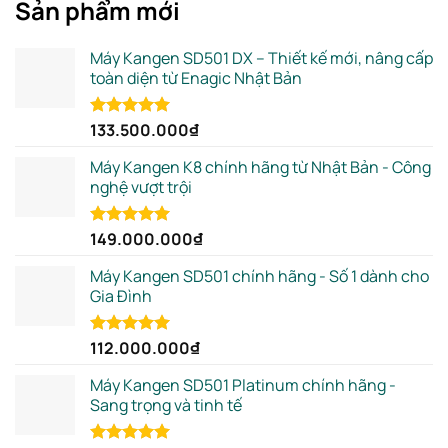
Sản phẩm mới
Máy Kangen SD501 DX – Thiết kế mới, nâng cấp
toàn diện từ Enagic Nhật Bản
133.500.000
₫
Rated
5.00
out of 5
Máy Kangen K8 chính hãng từ Nhật Bản - Công
nghệ vượt trội
149.000.000
₫
Rated
5.00
out of 5
Máy Kangen SD501 chính hãng - Số 1 dành cho
Gia Đình
112.000.000
₫
Rated
5.00
out of 5
Máy Kangen SD501 Platinum chính hãng -
Sang trọng và tinh tế