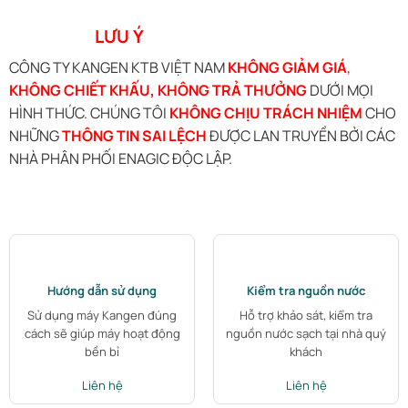
LƯU Ý
CÔNG TY KANGEN KTB VIỆT NAM
KHÔNG GIẢM GIÁ
,
KHÔNG CHIẾT KHẤU, KHÔNG TRẢ THƯỞNG
DƯỚI MỌI
HÌNH THỨC. CHÚNG TÔI
KHÔNG CHỊU TRÁCH NHIỆM
CHO
NHỮNG
THÔNG TIN SAI LỆCH
ĐƯỢC LAN TRUYỀN BỞI CÁC
NHÀ PHÂN PHỐI ENAGIC ĐỘC LẬP.
Hướng dẫn sử dụng
Kiểm tra nguồn nước
Sử dụng máy Kangen đúng
Hỗ trợ khảo sát, kiểm tra
cách sẽ giúp máy hoạt động
nguồn nước sạch tại nhà quý
bền bỉ
khách
Liên hệ
Liên hệ