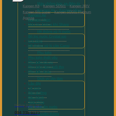
Máy chống bức xạ điện từ
Kangen K8
Kangen SD501
Kangen JRIV
Kangen Air – Kangen Ukon
Kangen 501 Super
Kangen SD501 Platinum
Kangen Air
Anespa
Kangen Ukon
Máy lọc không khí Sharp
Hệ thống xử lý nước
Bộ lọc nước Crystal ion
Lọc tổng
Hệ thống xử lý cặn Canxi
Phụ kiện
Phụ kiện thiết yếu
Phụ kiện tối ưu
Phụ kiện tăng tuổi thọ
Phụ kiện khác
Dịch vụ tận tâm
Lắp đặt
Vệ sinh
Bảo dưỡng
Bảo hành
Sửa chữa
Hotline (zalo) 24/7
Xử lý nguồn nước
094 338 9179
Truyền thông