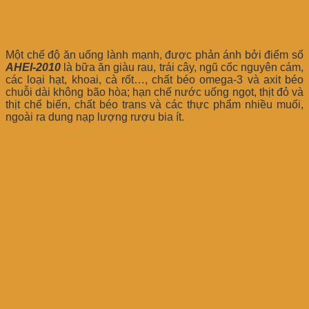
Một chế độ ăn uống lành mạnh, được phản ánh bởi điểm số
AHEI-2010
là bữa ăn giàu rau, trái cây, ngũ cốc nguyên cám,
các loại hạt, khoai, cà rốt…, chất béo omega-3 và axit béo
chuỗi dài không bão hòa; hạn chế nước uống ngọt, thịt đỏ và
thịt chế biến, chất béo trans và các thực phẩm nhiều muối,
ngoài ra dung nạp lượng rượu bia ít.