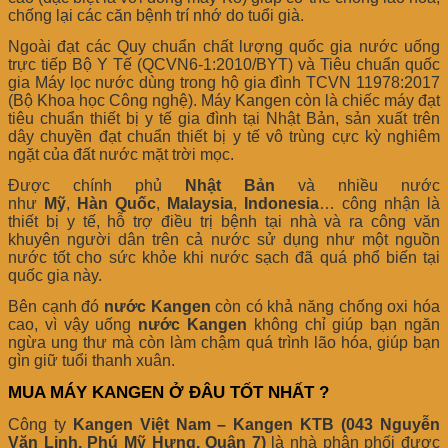
chống lại các căn bệnh trí nhớ do tuổi già.
Ngoài đạt các Quy chuẩn chất lượng quốc gia nước uống
trực tiếp Bộ Y Tế (QCVN6-1:2010/BYT) và Tiêu chuẩn quốc
gia Máy lọc nước dùng trong hộ gia đình TCVN 11978:2017
(Bộ Khoa học Công nghệ). Máy Kangen còn là chiếc máy đạt
tiêu chuẩn thiết bị y tế gia đình tại Nhật Bản, sản xuất trên
dây chuyền đạt chuẩn thiết bị y tế vô trùng cực kỳ nghiêm
ngặt của đất nước mặt trời mọc.
Được chính phủ
Nhật
Bản
và nhiều nước
như
Mỹ
,
Hàn
Quốc
,
Malaysia
,
Indonesia
… công nhận là
thiết bị y tế, hỗ trợ điều trị bệnh tại nhà và ra công văn
khuyên người dân trên cả nước sử dụng như một nguồn
nước tốt cho sức khỏe khi nước sạch đã quá phổ biến tại
quốc gia này.
Bên cạnh đó
nước Kangen
còn có khả năng chống oxi hóa
cao, vì vậy uống
nước Kangen
không chỉ giúp bạn ngăn
ngừa ung thư mà còn làm chậm quá trình lão hóa, giúp bạn
gìn giữ tuổi thanh xuân.
MUA MÁY KANGEN Ở ĐÂU TỐT NHẤT ?
Công ty
Kangen Việt Nam – Kangen KTB (043 Nguyễn
Văn Linh, Phú Mỹ Hưng, Quận 7)
là nhà phân phối được