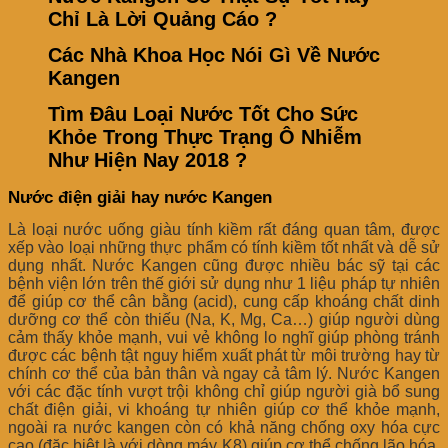
Chỉ Là Lời Quảng Cáo ?
Các Nhà Khoa Học Nói Gì Về Nước
Kangen
Tìm Đâu Loại Nước Tốt Cho Sức
Khỏe Trong Thực Trạng Ô Nhiễm
Như Hiện Nay 2018 ?
Nước điện giải hay nước Kangen
Là loại nước uống giàu tính kiềm rất đáng quan tâm, được
xếp vào loại những thực phẩm có tính kiềm tốt nhất và dễ sử
dụng nhất. Nước Kangen cũng được nhiều bác sỹ tại các
bệnh viện lớn trên thế giới sử dụng như 1 liệu pháp tự nhiên
để giúp cơ thể cân bằng (acid), cung cấp khoáng chất dinh
dưỡng cơ thể còn thiếu (Na, K, Mg, Ca…) giúp người dùng
cảm thấy khỏe mạnh, vui vẻ không lo nghĩ giúp phòng tránh
được các bệnh tật nguy hiểm xuất phát từ môi trường hay từ
chính cơ thể của bản thân và ngay cả tâm lý. Nước Kangen
với các đặc tính vượt trội không chỉ giúp người già bổ sung
chất điện giải, vi khoáng tự nhiên giúp cơ thể khỏe mạnh,
ngoài ra nước kangen còn có khả năng chống oxy hóa cực
cao (đặc biệt là với dòng máy K8) giúp cơ thể chống lão hóa,