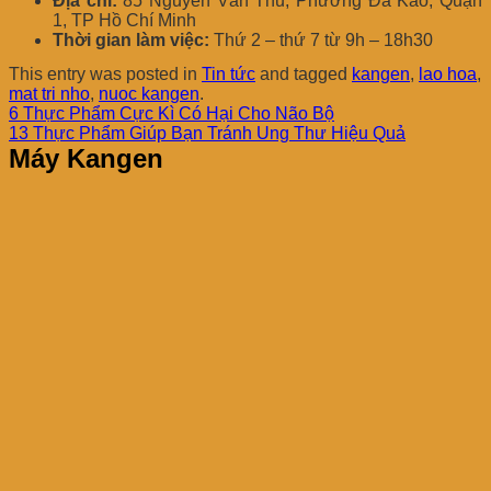
Địa chỉ:
85 Nguyễn Văn Thủ, Phường Đa Kao, Quận
1, TP Hồ Chí Minh
Thời gian làm việc:
Thứ 2 – thứ 7 từ 9h – 18h30
This entry was posted in
Tin tức
and tagged
kangen
,
lao hoa
,
mat tri nho
,
nuoc kangen
.
6 Thực Phẩm Cực Kì Có Hại Cho Não Bộ
13 Thực Phẩm Giúp Bạn Tránh Ung Thư Hiệu Quả
Máy Kangen