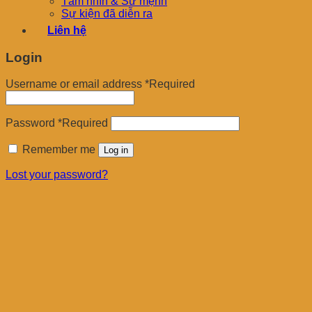
Tầm nhìn & Sứ mệnh
Sự kiện đã diễn ra
Liên hệ
Login
Username or email address
*
Required
Password
*
Required
Remember me
Log in
Lost your password?