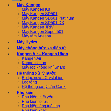
Máy Kangen
Máy Kangen K8
Máy Kangen SD501
Máy Kangen SD501 Platinum
Máy Kangen SD501 DX
Máy Kangen JRIV
Máy Kangen Super 501
Máy tắm Anespa
Máy Hydro
Máy chống bức xạ điện từ
Kangen Air – Kangen Ukon
Kangen Air
Kangen Ukon
Máy lọc không khí Sharp
Hệ thống xử lý nước
Bộ lọc nước Crystal ion
Lọc tổng
Hệ thống xử lý cặn Canxi
Phụ kiện
Phụ kiện thiết yếu
Phụ kiện tối ưu
Phụ kiện tăng tuổi thọ
Phụ kiện khác