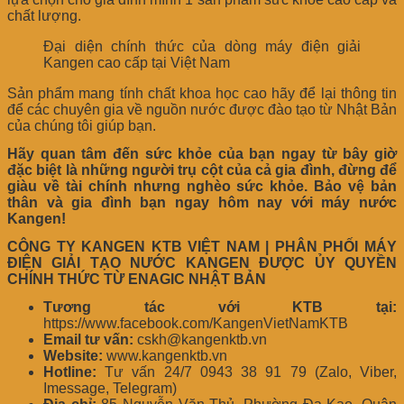
chất lượng.
Đại diện chính thức của dòng máy điện giải
Kangen cao cấp tại Việt Nam
Sản phẩm mang tính chất khoa học cao hãy để lại thông tin
để các chuyên gia về nguồn nước được đào tạo từ Nhật Bản
của chúng tôi giúp bạn.
Hãy quan tâm đến sức khỏe của bạn ngay từ bây giờ
đặc biệt là những người trụ cột của cả gia đình, đừng để
giàu về tài chính nhưng nghèo sức khỏe. Bảo vệ bản
thân và gia đình bạn ngay hôm nay với máy nước
Kangen!
CÔNG TY KANGEN KTB VIỆT NAM | PHÂN PHỐI MÁY
ĐIỆN GIẢI TẠO NƯỚC KANGEN ĐƯỢC ỦY QUYỀN
CHÍNH THỨC TỪ ENAGIC NHẬT BẢN
Tương tác với KTB tại:
https://www.facebook.com/KangenVietNamKTB
Email tư vấn:
cskh@kangenktb.vn
Website:
www.kangenktb.vn
Hotline:
Tư vấn 24/7 0943 38 91 79 (Zalo, Viber,
Imessage, Telegram)