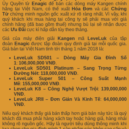
Ủy Quyền từ
Enagic
để bán các dòng máy Kangen chính
hãng tại Việt Nam, có thể xuất
Hóa Đơn
và các
Chứng
Từ
chứng minh nguồn gốc xuất xứ rõ ràng nhất. Vì vậy, khi
quý khách khi mua hàng tại công ty sẽ phải mua với giá
chính hãng (đã bao gồm thuế) nhưng bù lại sẽ nhận được
các
Ưu Đãi
cực kì hấp dẫn tùy theo tháng.
Giá của máy điện giải
Kangen
mã
LeveLuk
của tập
đoàn
Enagic
được tập đoàn quy định giá tại mỗi quốc gia.
Giá bán tại Việt Nam tính tới tháng 1 năm 2018 là:
LeveLuk SD501 – Dòng Máy Gia Đình Số
1
:
106,000,000 VNĐ
.
LeveLuk SD501 Platinum – Sang Trọng Từng
Đường Nét
:
118,000,000 VNĐ
.
LeveLuk Super 501 – Công Suất Mạnh
Mẽ
:
155,000,000 VNĐ
.
LeveLuk K8 – Công Nghệ Vượt Trội
:
139,000,000
VNĐ
.
LeveLuk JRII – Đơn Giản Và Kinh Tế
:
64,000,000
VNĐ
.
Nếu quý khách thấy giá bán thấp hơn giá bán này tức là quý
khách đã mua phải hàng xách tay hoặc hàng giả, hàng nhái
không rõ nguồn gốc. Hãy là người tiêu dùng thông minh khi
lựa chọn cho gia đình mình 1 sản phẩm sức khỏe cao cấp và