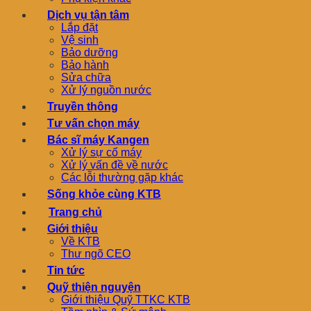
Dịch vụ tận tâm
Lắp đặt
Vệ sinh
Bảo dưỡng
Bảo hành
Sửa chữa
Xử lý nguồn nước
Truyền thông
Tư vấn chọn máy
Bác sĩ máy Kangen
Xử lý sự cố máy
Xử lý vấn đề về nước
Các lỗi thường gặp khác
Sống khỏe cùng KTB
Trang chủ
Giới thiệu
Về KTB
Thư ngõ CEO
Tin tức
Quỹ thiện nguyện
Giới thiệu Quỹ TTKC KTB