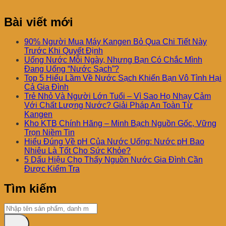
Bài viết mới
90% Người Mua Máy Kangen Bỏ Qua Chi Tiết Này
Trước Khi Quyết Định
Uống Nước Mỗi Ngày, Nhưng Bạn Có Chắc Mình
Đang Uống “Nước Sạch”?
Top 5 Hiểu Lầm Về Nước Sạch Khiến Bạn Vô Tình Hại
Cả Gia Đình
Trẻ Nhỏ Và Người Lớn Tuổi – Vì Sao Họ Nhạy Cảm
Với Chất Lượng Nước? Giải Pháp An Toàn Từ
Kangen
Kho KTB Chính Hãng – Minh Bạch Nguồn Gốc, Vững
Trọn Niềm Tin
Hiểu Đúng Về pH Của Nước Uống: Nước pH Bao
Nhiêu Là Tốt Cho Sức Khỏe?
5 Dấu Hiệu Cho Thấy Nguồn Nước Gia Đình Cần
Được Kiểm Tra
Tìm kiếm