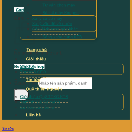
Tư vấn chọn máy
Cart
Bác sĩ máy Kangen
Cart
Xử lý sự cố máy
Xử lý vấn đề về nước
Các lỗi thường gặp khác
Sống khỏe cùng KTB
Trang chủ
No products in the cart.
Giới thiệu
Return to shop
Về KTB
Thư ngõ CEO
Tin tức
Search for:
Quỹ thiện nguyện
Giới thiệu Quỹ TTKC KTB
Tầm nhìn & Sứ mệnh
Sự kiện đã diễn ra
Liên hệ
Tin tức