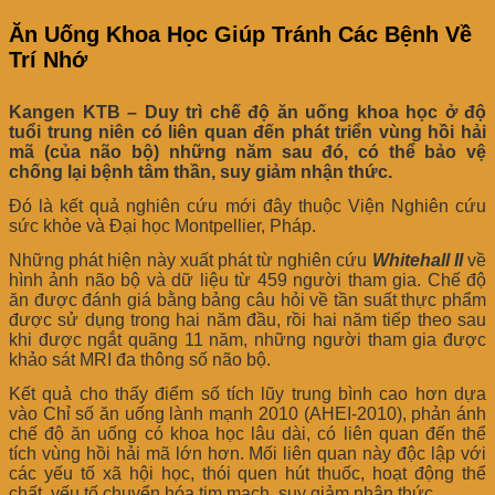
Ăn Uống Khoa Học Giúp Tránh Các Bệnh Về
Trí Nhớ
Kangen KTB – Duy trì chế độ ăn uống khoa học ở độ
tuổi trung niên có liên quan đến phát triển vùng hồi hải
mã (của não bộ) những năm sau đó, có thể bảo vệ
chống lại bệnh tâm thần, suy giảm nhận thức.
Đó là kết quả nghiên cứu mới đây thuộc Viện Nghiên cứu
sức khỏe và Đại học Montpellier, Pháp.
Những phát hiện này xuất phát từ nghiên cứu
Whitehall II
về
hình ảnh não bộ và dữ liệu từ 459 người tham gia. Chế độ
ăn được đánh giá bằng bảng câu hỏi về tần suất thực phẩm
được sử dụng trong hai năm đầu, rồi hai năm tiếp theo sau
khi được ngắt quãng 11 năm, những người tham gia được
khảo sát MRI đa thông số não bộ.
Kết quả cho thấy điểm số tích lũy trung bình cao hơn dựa
vào Chỉ số ăn uống lành mạnh 2010 (AHEI-2010), phản ánh
chế độ ăn uống có khoa học lâu dài, có liên quan đến thể
tích vùng hồi hải mã lớn hơn. Mối liên quan này độc lập với
các yếu tố xã hội học, thói quen hút thuốc, hoạt động thể
chất, yếu tố chuyển hóa tim mạch, suy giảm nhận thức.