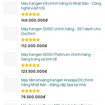
Máy Kangen K8 chính hãng từ Nhật Bản - Công
nghệ vượt trội
149.000.000
₫
Rated
5.00
out of 5
Máy Kangen SD501 chính hãng - Số 1 dành cho
Gia Đình
112.000.000
₫
Rated
5.00
out of 5
Máy Kangen SD501 Platinum chính hãng -
Sang trọng và tinh tế
123.500.000
₫
Rated
5.00
out of 5
Máy tắm khoáng Kangen Anespa DX chính
hãng Nhật Bản - Đẳng cấp Spa tại nhà
79.500.000
₫
Rated
5.00
out of 5