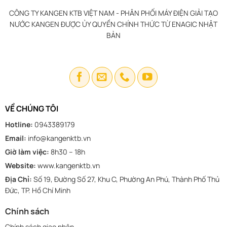
CÔNG TY KANGEN KTB VIỆT NAM - PHÂN PHỐI MÁY ĐIỆN GIẢI TẠO
NƯỚC KANGEN ĐƯỢC ỦY QUYỀN CHÍNH THỨC TỪ ENAGIC NHẬT
BẢN
VỀ CHÚNG TÔI
Hotline:
0943389179
Email:
info@kangenktb.vn
Giờ làm việc:
8h30 – 18h
Website:
www.kangenktb.vn
Địa Chỉ:
Số 19, Đường Số 27, Khu C, Phường An Phú, Thành Phố Thủ
Đức, TP. Hồ Chí Minh
Chính sách
Chính sách giao nhận