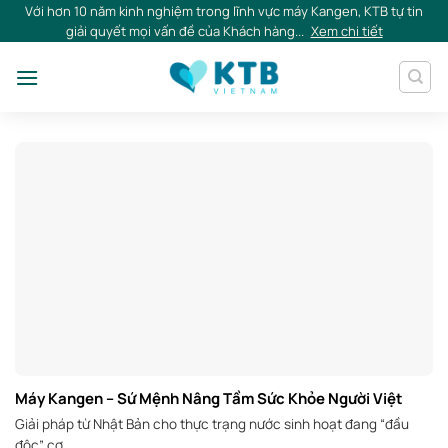
Skip
Với hơn 10 năm kinh nghiệm trong lĩnh vực máy Kangen, KTB tự tin
giải quyết mọi vấn đề của Khách hàng...
Xem chi tiết
to
content
Máy Kangen – Sứ Mệnh Nâng Tầm Sức Khỏe Người Việt
Giải pháp từ Nhật Bản cho thực trạng nước sinh hoạt đang “đầu
độc” cơ...