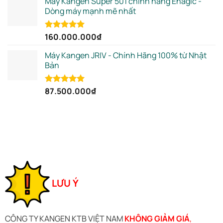
Máy Kangen Super 501 chính hãng Enagic -
Dòng máy mạnh mẽ nhất
160.000.000
₫
Rated
5.00
out of 5
Máy Kangen JRIV - Chính Hãng 100% từ Nhật
Bản
87.500.000
₫
Rated
5.00
out of 5
LƯU Ý
CÔNG TY KANGEN KTB VIỆT NAM
KHÔNG GIẢM GIÁ
,