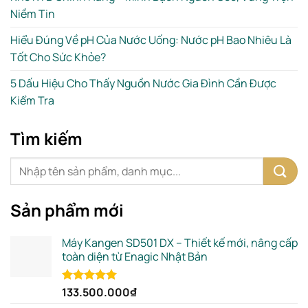
Niềm Tin
Hiểu Đúng Về pH Của Nước Uống: Nước pH Bao Nhiêu Là
Tốt Cho Sức Khỏe?
5 Dấu Hiệu Cho Thấy Nguồn Nước Gia Đình Cần Được
Kiểm Tra
Tìm kiếm
Sản phẩm mới
Máy Kangen SD501 DX – Thiết kế mới, nâng cấp
toàn diện từ Enagic Nhật Bản
133.500.000
₫
Rated
5.00
out of 5