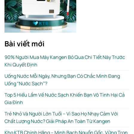
Bài viết mới
90% Người Mua Máy Kangen Bỏ Qua Chi Tiết Này Trước
Khi Quyết Định
Uống Nước Mỗi Ngày, Nhưng Bạn Có Chắc Mình Đang
Uống “Nước Sạch”?
Top 5 Hiểu Lầm Về Nước Sạch Khiến Bạn Vô Tình Hại Cả
Gia Đình
Trẻ Nhỏ Và Người Lớn Tuổi – Vì Sao Họ Nhạy Cảm Với
Chất Lượng Nước? Giải Pháp An Toàn Từ Kangen
Kho KTB Chính Hãng – Minh Bạch Nguồn Gốc, Vững Trọn