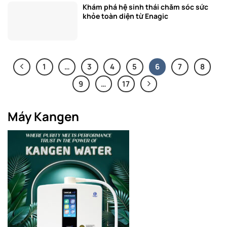
Khám phá hệ sinh thái chăm sóc sức
khỏe toàn diện từ Enagic
1
…
3
4
5
6
7
8
9
…
17
Máy Kangen