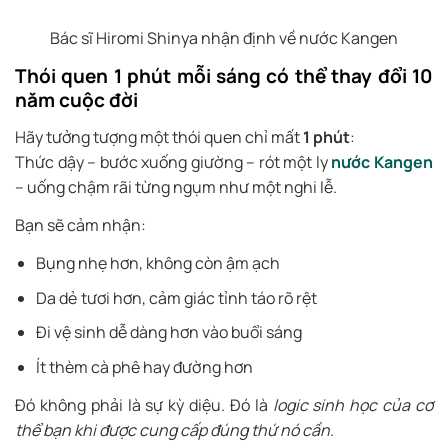
Bác sĩ Hiromi Shinya nhận định về nước Kangen
Thói quen 1 phút mỗi sáng có thể thay đổi 10
năm cuộc đời
Hãy tưởng tượng một thói quen chỉ mất
1 phút
:
Thức dậy – bước xuống giường – rót một ly
nước Kangen
– uống chậm rãi từng ngụm như một nghi lễ.
Bạn sẽ cảm nhận:
Bụng nhẹ hơn, không còn ậm ạch
Da dẻ tươi hơn, cảm giác tỉnh táo rõ rệt
Đi vệ sinh dễ dàng hơn vào buổi sáng
Ít thèm cà phê hay đường hơn
Đó không phải là sự kỳ diệu. Đó là
logic sinh học của cơ
thể bạn khi được cung cấp đúng thứ nó cần
.