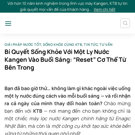
Skip
Với hơn 10 năm kinh nghiệm trong lĩnh vực máy Kangen, KTB tự tin
giải quyết mọi vấn đề của Khách hàng...
Xem chi tiết
to
content
GIẢI PHÁP NƯỚC TỐT
,
SỐNG KHỎE CÙNG KTB
,
TIN TỨC
,
TƯ VẤN
Bí Quyết Sống Khỏe Với Một Ly Nước
Kangen Vào Buổi Sáng: “Reset” Cơ Thể Từ
Bên Trong
Bạn đã bao giờ thử… không làm gì khác ngoài việc uống
một ly nước đúng cách vào mỗi buổi sáng — và rồi nhận
ra cả ngày của mình thay đổi hoàn toàn?
Chào mừng
bạn đến với
KTB
— nơi mang đến cho bạn không chỉ là
một chiếc
máy lọc nước Kangen chính hãng từ Enagic
Nhật Bản
, mà còn là
một công cụ khởi tạo sức khỏe bền
vững từ những thói quen nhỏ nhất
.