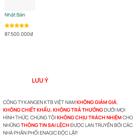
Nhật Bản
Rated
5.00
87.500.000
₫
out of 5
LƯU Ý
CÔNG TY KANGEN KTB VIỆT NAM
KHÔNG GIẢM GIÁ
,
KHÔNG CHIẾT KHẤU, KHÔNG TRẢ THƯỞNG
DƯỚI MỌI
HÌNH THỨC. CHÚNG TÔI
KHÔNG CHỊU TRÁCH NHIỆM
CHO
NHỮNG
THÔNG TIN SAI LỆCH
ĐƯỢC LAN TRUYỀN BỞI CÁC
NHÀ PHÂN PHỐI ENAGIC ĐỘC LẬP.