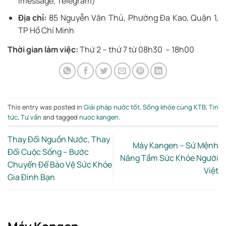
Imessage, Telegram)
Địa chỉ:
85 Nguyễn Văn Thủ, Phường Đa Kao, Quận 1,
TP Hồ Chí Minh
Thời gian làm việc:
Thứ 2 – thứ 7 từ 08h30 – 18h00
This entry was posted in
Giải pháp nước tốt
,
Sống khỏe cùng KTB
,
Tin
tức
,
Tư vấn
and tagged
nuoc kangen
.
Thay Đổi Nguồn Nước, Thay
Máy Kangen – Sứ Mệnh
Đổi Cuộc Sống – Bước
Nâng Tầm Sức Khỏe Người
Chuyển Để Bảo Vệ Sức Khỏe
Việt
Gia Đình Bạn