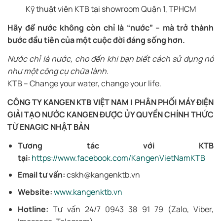
Kỹ thuật viên KTB tại showroom Quận 1, TPHCM
Hãy để nước không còn chỉ là “nước” – mà trở thành
bước đầu tiên của một cuộc đời đáng sống hơn.
Nước chỉ là nước, cho đến khi bạn biết cách sử dụng nó
như một công cụ chữa lành.
KTB – Change your water, change your life.
CÔNG TY KANGEN KTB VIỆT NAM | PHÂN PHỐI MÁY ĐIỆN
GIẢI TẠO NƯỚC KANGEN ĐƯỢC ỦY QUYỀN CHÍNH THỨC
TỪ ENAGIC NHẬT BẢN
Tương tác với KTB
tại:
https://www.facebook.com/KangenVietNamKTB
Email tư vấn:
cskh@kangenktb.vn
Website:
www.kangenktb.vn
Hotline:
Tư vấn 24/7 0943 38 91 79 (Zalo, Viber,