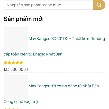
Sản phẩm mới
Máy Kangen SD501 DX – Thiết kế mới, nâng
cấp toàn diện từ Enagic Nhật Bản
Rated
5.00
133.500.000
₫
out of 5
Máy Kangen K8 chính hãng từ Nhật Bản -
Công nghệ vượt trội