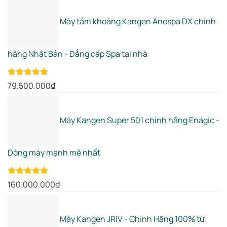
Máy tắm khoáng Kangen Anespa DX chính
hãng Nhật Bản - Đẳng cấp Spa tại nhà
Rated
5.00
79.500.000
₫
out of 5
Máy Kangen Super 501 chính hãng Enagic -
Dòng máy mạnh mẽ nhất
Rated
5.00
160.000.000
₫
out of 5
Máy Kangen JRIV - Chính Hãng 100% từ