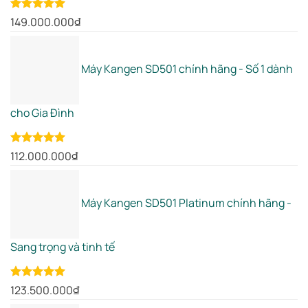
Rated
5.00
149.000.000
₫
out of 5
Máy Kangen SD501 chính hãng - Số 1 dành
cho Gia Đình
Rated
5.00
112.000.000
₫
out of 5
Máy Kangen SD501 Platinum chính hãng -
Sang trọng và tinh tế
Rated
5.00
123.500.000
₫
out of 5