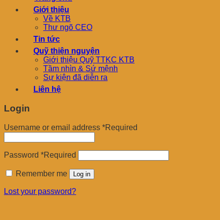
Giới thiệu
Về KTB
Thư ngõ CEO
Tin tức
Quỹ thiện nguyện
Giới thiệu Quỹ TTKC KTB
Tầm nhìn & Sứ mệnh
Sự kiện đã diễn ra
Liên hệ
Login
Username or email address
*
Required
Password
*
Required
Remember me
Log in
Lost your password?