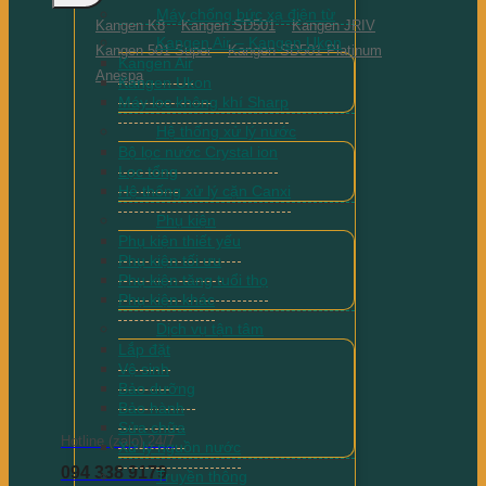
Máy chống bức xạ điện từ
Kangen K8
Kangen SD501
Kangen JRIV
Kangen Air – Kangen Ukon
Kangen 501 Super
Kangen SD501 Platinum
Kangen Air
Anespa
Kangen Ukon
Máy lọc không khí Sharp
Hệ thống xử lý nước
Bộ lọc nước Crystal ion
Lọc tổng
Hệ thống xử lý cặn Canxi
Phụ kiện
Phụ kiện thiết yếu
Phụ kiện tối ưu
Phụ kiện tăng tuổi thọ
Phụ kiện khác
Dịch vụ tận tâm
Lắp đặt
Vệ sinh
Bảo dưỡng
Bảo hành
Sửa chữa
Hotline (zalo) 24/7
Xử lý nguồn nước
094 338 9179
Truyền thông