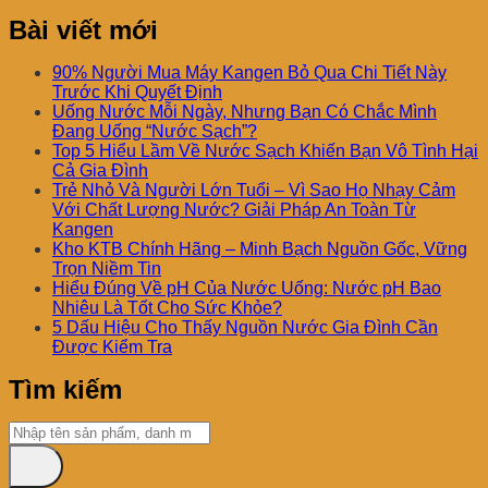
Bài viết mới
90% Người Mua Máy Kangen Bỏ Qua Chi Tiết Này
Trước Khi Quyết Định
Uống Nước Mỗi Ngày, Nhưng Bạn Có Chắc Mình
Đang Uống “Nước Sạch”?
Top 5 Hiểu Lầm Về Nước Sạch Khiến Bạn Vô Tình Hại
Cả Gia Đình
Trẻ Nhỏ Và Người Lớn Tuổi – Vì Sao Họ Nhạy Cảm
Với Chất Lượng Nước? Giải Pháp An Toàn Từ
Kangen
Kho KTB Chính Hãng – Minh Bạch Nguồn Gốc, Vững
Trọn Niềm Tin
Hiểu Đúng Về pH Của Nước Uống: Nước pH Bao
Nhiêu Là Tốt Cho Sức Khỏe?
5 Dấu Hiệu Cho Thấy Nguồn Nước Gia Đình Cần
Được Kiểm Tra
Tìm kiếm