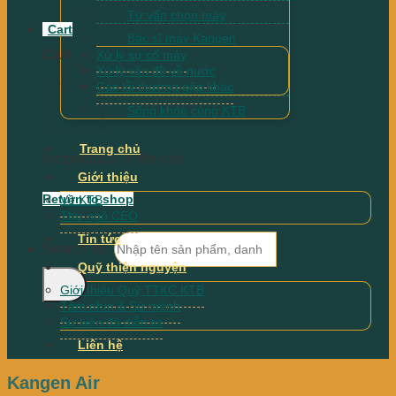
Tư vấn chọn máy
Cart
Bác sĩ máy Kangen
Cart
Xử lý sự cố máy
Xử lý vấn đề về nước
Các lỗi thường gặp khác
Sống khỏe cùng KTB
Trang chủ
No products in the cart.
Giới thiệu
Return to shop
Về KTB
Thư ngõ CEO
Tin tức
Search for:
Quỹ thiện nguyện
Giới thiệu Quỹ TTKC KTB
Tầm nhìn & Sứ mệnh
Sự kiện đã diễn ra
Liên hệ
Kangen Air