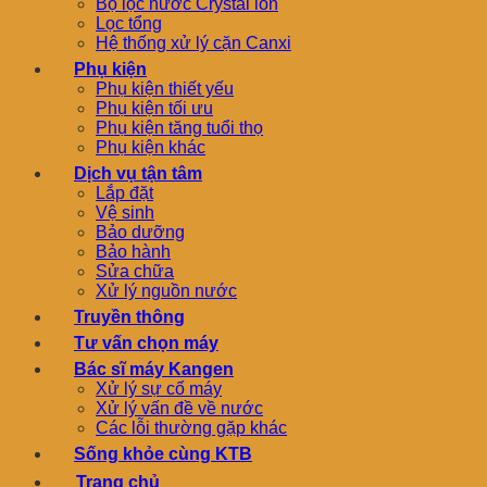
Bộ lọc nước Crystal ion
Lọc tổng
Hệ thống xử lý cặn Canxi
Phụ kiện
Phụ kiện thiết yếu
Phụ kiện tối ưu
Phụ kiện tăng tuổi thọ
Phụ kiện khác
Dịch vụ tận tâm
Lắp đặt
Vệ sinh
Bảo dưỡng
Bảo hành
Sửa chữa
Xử lý nguồn nước
Truyền thông
Tư vấn chọn máy
Bác sĩ máy Kangen
Xử lý sự cố máy
Xử lý vấn đề về nước
Các lỗi thường gặp khác
Sống khỏe cùng KTB
Trang chủ