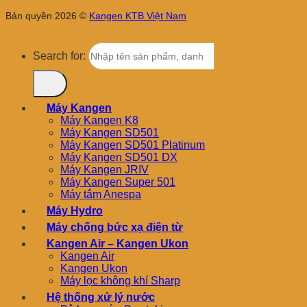
Bản quyền 2026 ©
Kangen KTB Việt Nam
Search for:
Máy Kangen
Máy Kangen K8
Máy Kangen SD501
Máy Kangen SD501 Platinum
Máy Kangen SD501 DX
Máy Kangen JRIV
Máy Kangen Super 501
Máy tắm Anespa
Máy Hydro
Máy chống bức xạ điện từ
Kangen Air – Kangen Ukon
Kangen Air
Kangen Ukon
Máy lọc không khí Sharp
Hệ thống xử lý nước