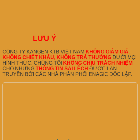
LƯU Ý
CÔNG TY KANGEN KTB VIỆT NAM
KHÔNG GIẢM GIÁ
,
KHÔNG CHIẾT KHẤU, KHÔNG TRẢ THƯỞNG
DƯỚI MỌI
HÌNH THỨC. CHÚNG TÔI
KHÔNG CHỊU TRÁCH NHIỆM
CHO NHỮNG
THÔNG TIN SAI LỆCH
ĐƯỢC LAN
TRUYỀN BỞI CÁC NHÀ PHÂN PHỐI ENAGIC ĐỘC LẬP.