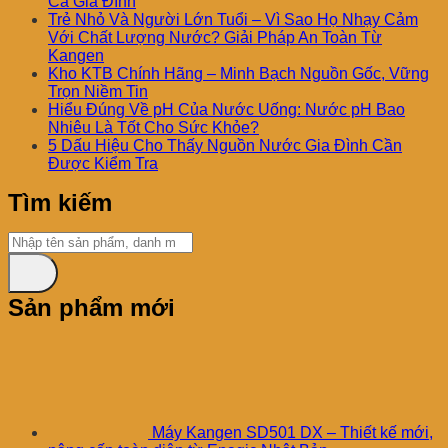
Cả Gia Đình
Trẻ Nhỏ Và Người Lớn Tuổi – Vì Sao Họ Nhạy Cảm
Với Chất Lượng Nước? Giải Pháp An Toàn Từ
Kangen
Kho KTB Chính Hãng – Minh Bạch Nguồn Gốc, Vững
Trọn Niềm Tin
Hiểu Đúng Về pH Của Nước Uống: Nước pH Bao
Nhiêu Là Tốt Cho Sức Khỏe?
5 Dấu Hiệu Cho Thấy Nguồn Nước Gia Đình Cần
Được Kiểm Tra
Tìm kiếm
Sản phẩm mới
Máy Kangen SD501 DX – Thiết kế mới,