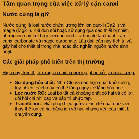
Tầm quan trọng của việc xử lý cặn canxi
Nước cứng là gì?
Nước cứng là loại nước chứa lượng lớn ion canxi (Ca2+) và
magie (Mg2+). Khi đun sôi hoặc sử dụng qua các thiết bị nhiệt,
những ion này kết hợp với các ion bicarbonate tạo thành cặn
canxi carbonate và magie carbonate. Lâu dài, cặn này tích tụ và
gây hại cho thiết bị trong nhà hoặc tắc nghẽn nguồn nước sinh
hoạt.
Các giải pháp phổ biến trên thị trường
Hiện nay, trên thị trường có nhiều phương pháp xử lý nước cứng:
Sử dụng hóa chất:
Như Clo và các hợp chất khử cứng,
tuy nhiên, cách này có thể tăng nguy cơ lắng hóa học.
Lọc nước RO:
Loại bỏ tất cả khoáng chất có hại và có lợi,
đòi hỏi chi phí cao và bảo trì phức tạp.
Trao đổi ion:
Giải pháp hiệu quả và kinh tế nhất nhờ việc
thay thế ion có hại bằng ion vô hại, nhưng yêu cầu thiết bị
chuyên dụng.