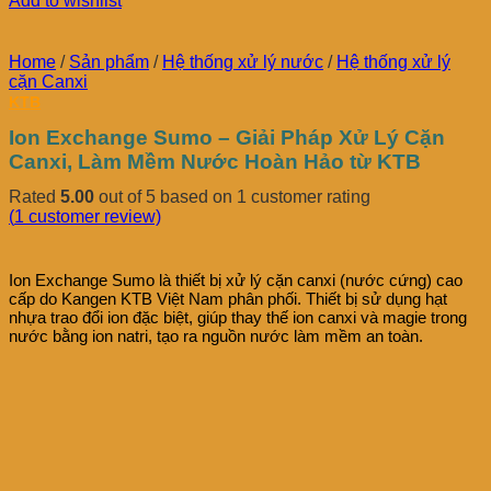
Add to wishlist
Home
/
Sản phẩm
/
Hệ thống xử lý nước
/
Hệ thống xử lý
cặn Canxi
KTB
Ion Exchange Sumo – Giải Pháp Xử Lý Cặn
Canxi, Làm Mềm Nước Hoàn Hảo từ KTB
Rated
5.00
out of 5 based on
1
customer rating
(
1
customer review)
Ion Exchange Sumo là thiết bị xử lý cặn canxi (nước cứng) cao
cấp do Kangen KTB Việt Nam phân phối. Thiết bị sử dụng hạt
nhựa trao đổi ion đặc biệt, giúp thay thế ion canxi và magie trong
nước bằng ion natri, tạo ra nguồn nước làm mềm an toàn.