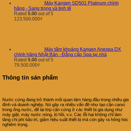
Máy Kangen SD501 Platinum chính
hãng - Sang trọng và tinh tế
Rated
5.00
out of 5
123.500.000
₫
Máy tắm khoáng Kangen Anespa DX
chính hãng Nhật Bản - Đẳng cấp Spa tại nhà
Rated
5.00
out of 5
79.500.000
₫
Thông tin sản phẩm
Nước cứng đang trở thành mối quan tâm hàng đầu trong nhiều gia
đình và doanh nghiệp. Nó gây ra nhiều vấn đề như tạo cặn canxi
trong ống nước, để lại lớp cặn cứng ở các thiết bị gia dụng như
máy giặt, máy nước nóng, lò hồi, v.v. Các lỗi hại không chỉ làm
tăng chi phí bảo trì, giảm hiệu suất thiết bị mà còn gây ra hỏng hóc
nghiêm trọng.