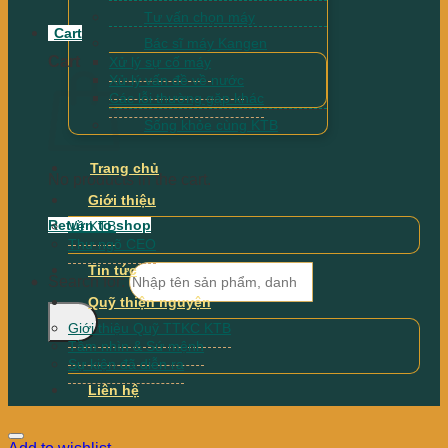
Tư vấn chọn máy
Cart
Bác sĩ máy Kangen
Cart
Xử lý sự cố máy
Xử lý vấn đề về nước
Các lỗi thường gặp khác
Sống khỏe cùng KTB
Trang chủ
No products in the cart.
Giới thiệu
Return to shop
Về KTB
Thư ngõ CEO
Tin tức
Search for:
Quỹ thiện nguyện
Giới thiệu Quỹ TTKC KTB
Tầm nhìn & Sứ mệnh
Sự kiện đã diễn ra
Liên hệ