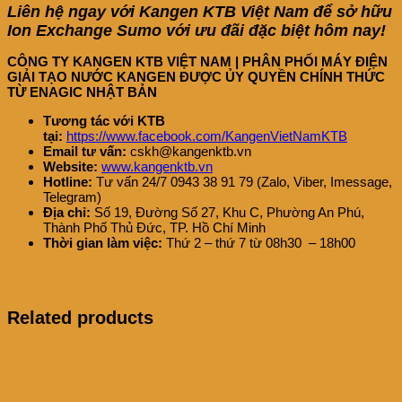
Liên hệ ngay với Kangen KTB Việt Nam để sở hữu
Ion Exchange Sumo với ưu đãi đặc biệt hôm nay!
CÔNG TY KANGEN KTB VIỆT NAM | PHÂN PHỐI MÁY ĐIỆN
GIẢI TẠO NƯỚC KANGEN ĐƯỢC ỦY QUYỀN CHÍNH THỨC
TỪ ENAGIC NHẬT BẢN
Tương tác với KTB
tại:
https://www.facebook.com/KangenVietNamKTB
Email tư vấn:
cskh@kangenktb.vn
Website:
www.kangenktb.vn
Hotline:
Tư vấn 24/7 0943 38 91 79 (Zalo, Viber, Imessage,
Telegram)
Địa chỉ:
Số 19, Đường Số 27, Khu C, Phường An Phú,
Thành Phố Thủ Đức, TP. Hồ Chí Minh
Thời gian làm việc:
Thứ 2 – thứ 7 từ 08h30 – 18h00
Related products