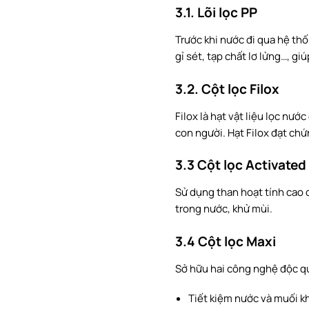
3.1. Lõi lọc PP
Trước khi nước đi qua hệ thố
gỉ sét, tạp chất lơ lửng…, gi
3.2. Cột lọc Filox
Filox là hạt vật liệu lọc nư
con người. Hạt Filox đạt ch
3.3 Cột lọc Activate
Sử dụng than hoạt tính cao c
trong nước, khử mùi.
3.4 Cột lọc Maxi
Sở hữu hai công nghệ độc q
Tiết kiệm nước và muối kh