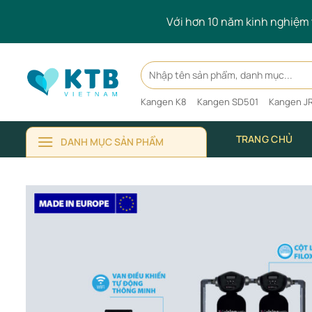
Skip
Với hơn 10 năm kinh nghiệm t
to
content
Search
for:
Kangen K8
Kangen SD501
Kangen JR
TRANG CHỦ
DANH MỤC SẢN PHẨM