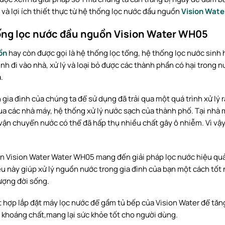
và lợi ích thiết thực từ hệ thống lọc nước đầu nguồn
Vision Wat
hống lọc nước đầu nguồn Vision Water WH05
ồn
hay còn được gọi là hệ thống lọc tổng, hệ thống lọc nước sinh
ính đi vào nhà, xử lý và loại bỏ được các thành phần có hại trong
.
gia đình của chúng ta để sử dụng đã trải qua một quá trình xử lý 
ua các nhà máy, hệ thống xử lý nước sạch của thành phố. Tại nhà m
 vận chuyển nước có thể đã hấp thụ nhiều chất gây ô nhiễm. Vì vậy, 
 Vision Water Water WH05 mang đến giải pháp lọc nước hiệu quả, v
ều này giúp xử lý nguồn nước trong gia đình của bạn một cách tốt n
ượng đời sống.
ết hợp lắp đặt máy lọc nước để gầm tủ bếp của Vision Water để tă
vẹn khoáng chất,mang lại sức khỏe tốt cho người dùng.