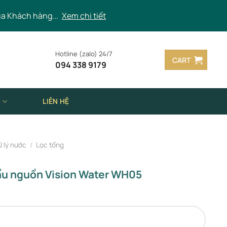
ủa Khách hàng...
Xem chi tiết
Hotline (zalo) 24/7
CART
094 338 9179
N
LIÊN HỆ
ử lý nước
/
Lọc tổng
ầu nguồn Vision Water WH05
Vision Water WH05 quantity