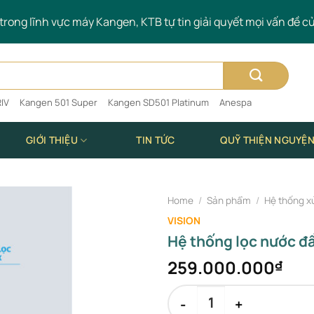
rong lĩnh vực máy Kangen, KTB tự tin giải quyết mọi vấn đề c
IV
Kangen 501 Super
Kangen SD501 Platinum
Anespa
GIỚI THIỆU
TIN TỨC
QUỸ THIỆN NGUYỆ
Home
/
Sản phẩm
/
Hệ thống x
VISION
Add to
Hệ thống lọc nước đ
wishlist
259.000.000
₫
Hệ thống lọc nước đầu nguồn 