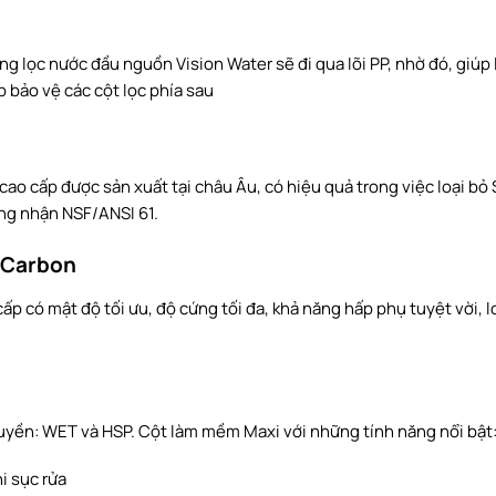
ng lọc nước đầu nguồn Vision Water sẽ đi qua lõi PP, nhờ đó, giúp
úp bảo vệ các cột lọc phía sau
ớc cao cấp được sản xuất tại châu Âu, có hiệu quả trong việc loại b
ứng nhận NSF/ANSI 61.
d Carbon
ấp có mật độ tối ưu, độ cứng tối đa, khả năng hấp phụ tuyệt vời, l
uyền: WET và HSP. Cột làm mềm Maxi với những tính năng nổi bật
i sục rửa