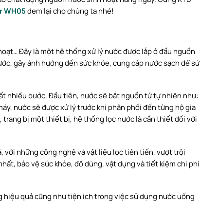
er WH05
đem lại cho chúng ta nhé!
 hoạt… Đây là một hệ thống xử lý nước được lắp ở đầu nguồn
 nước, gây ảnh hưởng đến sức khỏe, cung cấp nước sạch để sử
rất nhiều bước. Đầu tiên, nước sẽ bắt nguồn từ tự nhiên như:
áy, nước sẽ được xử lý trước khi phân phối đến từng hộ gia
trang bị một thiết bị, hệ thống lọc nước là cần thiết đối với
ới những công nghệ và vật liệu lọc tiên tiến, vượt trội
hất, bảo vệ sức khỏe, đồ dùng, vật dụng và tiết kiệm chi phí
ng hiệu quả cũng như tiện ích trong việc sử dụng nước uống