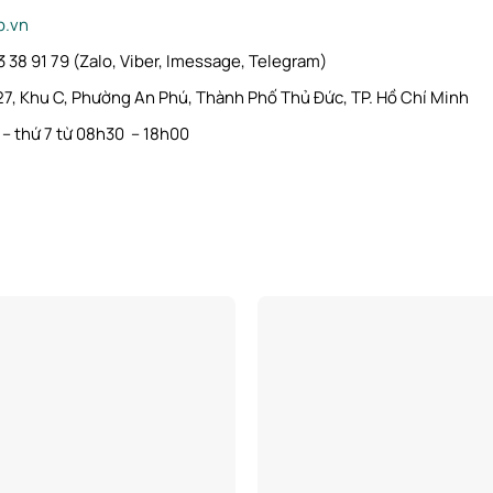
b.vn
 38 91 79 (Zalo, Viber, Imessage, Telegram)
27, Khu C, Phường An Phú, Thành Phố Thủ Đức, TP. Hồ Chí Minh
 – thứ 7 từ 08h30 – 18h00
Add to
wishlist