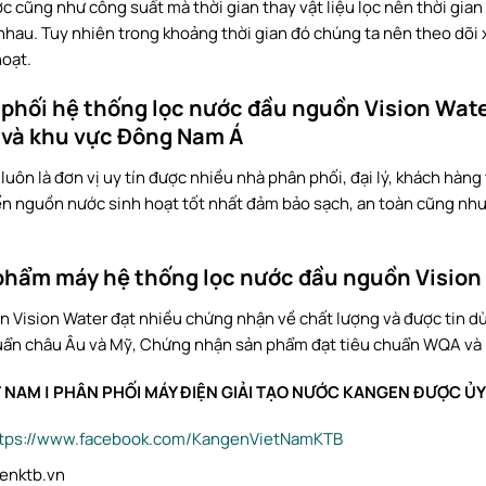
cũng như công suất mà thời gian thay vật liệu lọc nên thời gian t
hau. Tuy nhiên trong khoảng thời gian đó chúng ta nên theo dõi
oạt.
n phối hệ thống lọc nước đầu nguồn Vision Wat
 và khu vực Đông Nam Á
uôn là đơn vị uy tín được nhiều nhà phân phối, đại lý, khách hàng
 nguồn nước sinh hoạt tốt nhất đảm bảo sạch, an toàn cũng như 
phẩm máy hệ thống lọc nước đầu nguồn Vision
 Vision Water đạt nhiều chứng nhận về chất lượng và được tin d
chuẩn châu Âu và Mỹ, Chứng nhận sản phẩm đạt tiêu chuẩn WQA và
 NAM | PHÂN PHỐI MÁY ĐIỆN GIẢI TẠO NƯỚC KANGEN ĐƯỢC Ủ
ttps://www.facebook.com/KangenVietNamKTB
enktb.vn