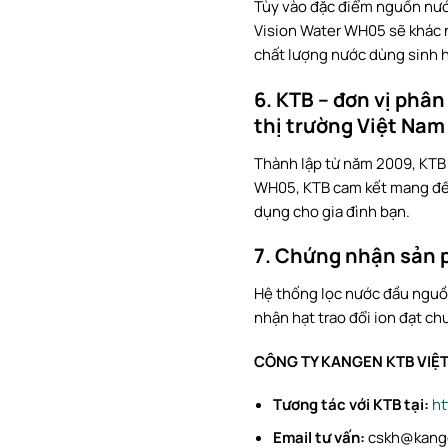
Tùy vào đặc điểm nguồn nước 
Vision Water WH05 sẽ khác n
chất lượng nước dùng sinh h
6. KTB – đơn vị phâ
thị trường Việt Nam
Thành lập từ năm 2009, KTB l
WH05, KTB cam kết mang đến
dụng cho gia đình bạn.
7. Chứng nhận sản 
Hệ thống lọc nước đầu nguồn
nhận hạt trao đổi ion đạt 
CÔNG TY KANGEN KTB VIỆT
Tương tác với KTB tại:
h
Email tư vấn:
cskh@kang