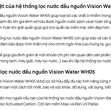
iệt của hệ thống lọc nước đầu nguồn Vision W
ầu nguồn Vision Water WH05 giúp loại bỏ các chất ô nhiễm trong
cạnh đó, khi gia đình sở hữu được nguồn nước sạch và an toàn sẽ
 toàn khi giặt quần giúp giữ cho quần áo mềm mại, bền đẹp hơn.
hống lọc nước đầu nguồn Vision Water WH05 còn giúp bảo vệ các th
 đảm bảo được tính thẩm mỹ cho chính ngôi nhà của chúng ta, giúp
 giúp gia đình giảm đi một khoản chi phí liên quan đến sản phẩm v
h nóng lạnh, máy giặt, máy lọc nước…) sau khi lắp hệ thống lọc nướ
g lọc nước đầu nguồn Vision Water WH05
 Vision Water WH05 là bộ lọc sở hữu đầy đủ các tính năng cũng 
h bạn một cách tốt nhất, bảo vệ sức khỏe, đồ dùng, vật dụng, tiết
 đến mọi người cấu tạo của hệ thống lọc nước đầu nguồn Vision W
ột lọc Activated Carbon, Cột làm mềm Maxi và Đèn UV Pallas