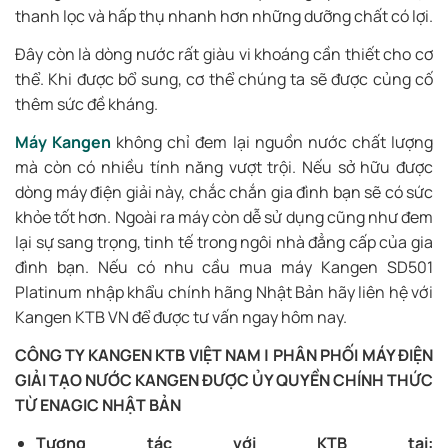
thanh lọc và hấp thụ nhanh hơn những dưỡng chất có lợi.
Đây còn là dòng nước rất giàu vi khoáng cần thiết cho cơ
thể. Khi được bổ sung, cơ thể chúng ta sẽ được củng cố
thêm sức đề kháng.
Máy Kangen
không chỉ đem lại nguồn nước chất lượng
mà còn có nhiều tính năng vượt trội. Nếu sở hữu được
dòng máy điện giải này, chắc chắn gia đình bạn sẽ có sức
khỏe tốt hơn. Ngoài ra máy còn dễ sử dụng cũng như đem
lại sự sang trọng, tinh tế trong ngôi nhà đẳng cấp của gia
đình bạn. Nếu có nhu cầu mua máy Kangen SD501
Platinum nhập khẩu chính hãng Nhật Bản hãy liên hệ với
Kangen KTB VN để được tư vấn ngay hôm nay.
CÔNG TY KANGEN KTB VIỆT NAM | PHÂN PHỐI MÁY ĐIỆN
GIẢI TẠO NƯỚC KANGEN ĐƯỢC ỦY QUYỀN CHÍNH THỨC
TỪ ENAGIC NHẬT BẢN
Tương tác với KTB tại: