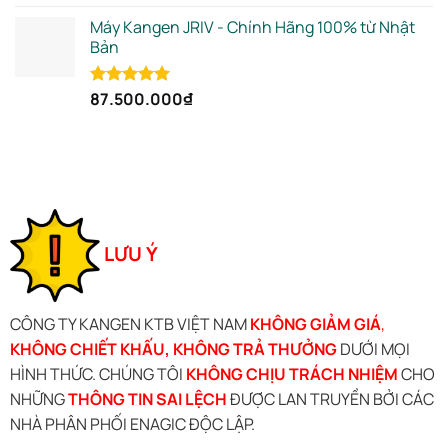
out of 5
Máy Kangen JRIV - Chính Hãng 100% từ Nhật
Bản
87.500.000
₫
Rated
5.00
out of 5
LƯU Ý
CÔNG TY KANGEN KTB VIỆT NAM
KHÔNG GIẢM GIÁ
,
KHÔNG CHIẾT KHẤU, KHÔNG TRẢ THƯỞNG
DƯỚI MỌI
HÌNH THỨC. CHÚNG TÔI
KHÔNG CHỊU TRÁCH NHIỆM
CHO
NHỮNG
THÔNG TIN SAI LỆCH
ĐƯỢC LAN TRUYỀN BỞI CÁC
NHÀ PHÂN PHỐI ENAGIC ĐỘC LẬP.