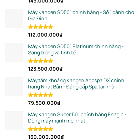
149.000.000
₫
out of 5
Máy Kangen SD501 chính hãng - Số 1 dành cho
Gia Đình
112.000.000
₫
Rated
5.00
out of 5
Máy Kangen SD501 Platinum chính hãng -
Sang trọng và tinh tế
123.500.000
₫
Rated
5.00
out of 5
Máy tắm khoáng Kangen Anespa DX chính
hãng Nhật Bản - Đẳng cấp Spa tại nhà
79.500.000
₫
Rated
5.00
out of 5
Máy Kangen Super 501 chính hãng Enagic -
Dòng máy mạnh mẽ nhất
160.000.000
₫
Rated
5.00