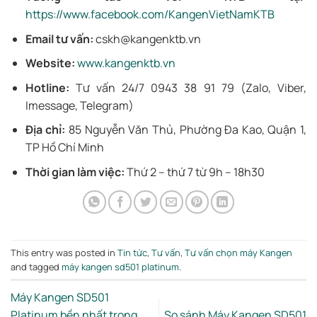
https://www.facebook.com/KangenVietNamKTB
Email tư vấn:
cskh@kangenktb.vn
Website:
www.kangenktb.vn
Hotline:
Tư vấn 24/7 0943 38 91 79 (Zalo, Viber,
Imessage, Telegram)
Địa chỉ:
85 Nguyễn Văn Thủ, Phường Đa Kao, Quận 1,
TP Hồ Chí Minh
Thời gian làm việc:
Thứ 2 – thứ 7 từ 9h – 18h30
This entry was posted in
Tin tức
,
Tư vấn
,
Tư vấn chọn máy Kangen
and tagged
máy kangen sd501 platinum
.
Máy Kangen SD501
Platinum bền nhất trong
So sánh Máy Kangen SD501