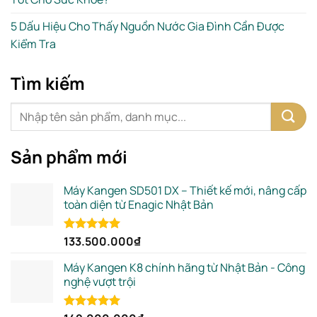
5 Dấu Hiệu Cho Thấy Nguồn Nước Gia Đình Cần Được
Kiểm Tra
Tìm kiếm
Sản phẩm mới
Máy Kangen SD501 DX – Thiết kế mới, nâng cấp
toàn diện từ Enagic Nhật Bản
133.500.000
₫
Rated
5.00
out of 5
Máy Kangen K8 chính hãng từ Nhật Bản - Công
nghệ vượt trội
Rated
5.00