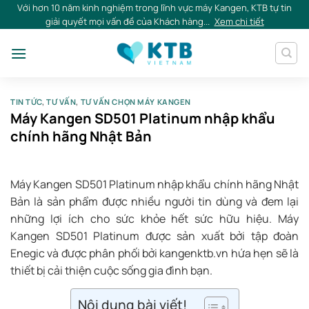
Skip
Với hơn 10 năm kinh nghiệm trong lĩnh vực máy Kangen, KTB tự tin
giải quyết mọi vấn đề của Khách hàng...
Xem chi tiết
to
content
TIN TỨC
,
TƯ VẤN
,
TƯ VẤN CHỌN MÁY KANGEN
Máy Kangen SD501 Platinum nhập khẩu
chính hãng Nhật Bản
Máy Kangen SD501 Platinum nhập khẩu chính hãng Nhật
Bản là sản phẩm được nhiều người tin dùng và đem lại
những lợi ích cho sức khỏe hết sức hữu hiệu. Máy
Kangen SD501 Platinum được sản xuất bởi tập đoàn
Enegic và được phân phối bởi kangenktb.vn hứa hẹn sẽ là
thiết bị cải thiện cuộc sống gia đình bạn.
Nội dung bài viết!