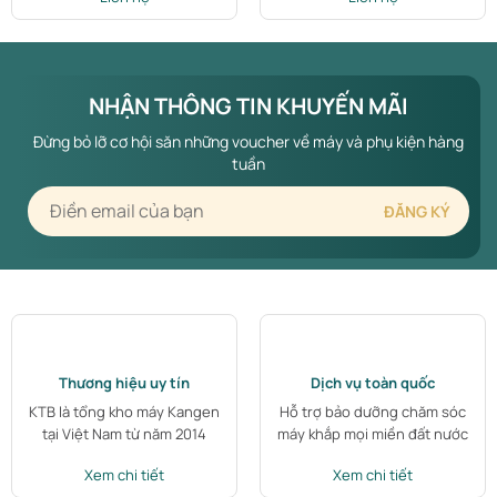
NHẬN THÔNG TIN KHUYẾN MÃI
Đừng bỏ lỡ cơ hội săn những voucher về máy và phụ kiện hàng
tuần
Thương hiệu uy tín
Dịch vụ toàn quốc
KTB là tổng kho máy Kangen
Hỗ trợ bảo dưỡng chăm sóc
tại Việt Nam từ năm 2014
máy khắp mọi miền đất nước
Xem chi tiết
Xem chi tiết