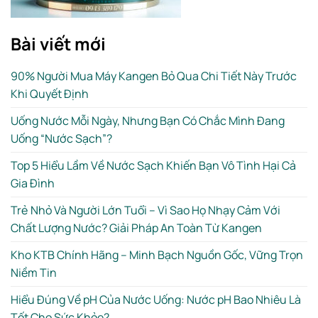
Bài viết mới
90% Người Mua Máy Kangen Bỏ Qua Chi Tiết Này Trước
Khi Quyết Định
Uống Nước Mỗi Ngày, Nhưng Bạn Có Chắc Mình Đang
Uống “Nước Sạch”?
Top 5 Hiểu Lầm Về Nước Sạch Khiến Bạn Vô Tình Hại Cả
Gia Đình
Trẻ Nhỏ Và Người Lớn Tuổi – Vì Sao Họ Nhạy Cảm Với
Chất Lượng Nước? Giải Pháp An Toàn Từ Kangen
Kho KTB Chính Hãng – Minh Bạch Nguồn Gốc, Vững Trọn
Niềm Tin
Hiểu Đúng Về pH Của Nước Uống: Nước pH Bao Nhiêu Là
Tốt Cho Sức Khỏe?