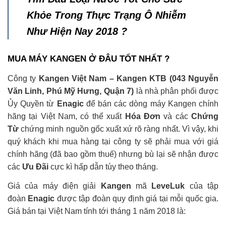
Khỏe Trong Thực Trạng Ô Nhiễm
Như Hiện Nay 2018 ?
MUA MÁY KANGEN Ở ĐÂU TỐT NHẤT ?
Công ty
Kangen Việt Nam – Kangen KTB (043 Nguyễn
Văn Linh, Phú Mỹ Hưng, Quận 7)
là nhà phân phối được
Ủy Quyền từ
Enagic
để bán các dòng máy Kangen chính
hãng tại Việt Nam, có thể xuất
Hóa Đơn
và các
Chứng
Từ
chứng minh nguồn gốc xuất xứ rõ ràng nhất. Vì vậy, khi
quý khách khi mua hàng tại công ty sẽ phải mua với giá
chính hãng (đã bao gồm thuế) nhưng bù lại sẽ nhận được
các
Ưu Đãi
cực kì hấp dẫn tùy theo tháng.
Giá của máy điện giải
Kangen
mã
LeveLuk
của tập
đoàn
Enagic
được tập đoàn quy định giá tại mỗi quốc gia.
Giá bán tại Việt Nam tính tới tháng 1 năm 2018 là: