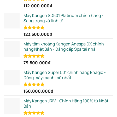
112.000.000
₫
Rated
5.00
out of 5
Máy Kangen SD501 Platinum chính hãng -
Sang trọng và tinh tế
123.500.000
₫
Rated
5.00
out of 5
Máy tắm khoáng Kangen Anespa DX chính
hãng Nhật Bản - Đẳng cấp Spa tại nhà
79.500.000
₫
Rated
5.00
out of 5
Máy Kangen Super 501 chính hãng Enagic -
Dòng máy mạnh mẽ nhất
160.000.000
₫
Rated
5.00
out of 5
Máy Kangen JRIV - Chính Hãng 100% từ Nhật
Bản