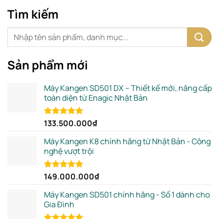
Tìm kiếm
Sản phẩm mới
Máy Kangen SD501 DX – Thiết kế mới, nâng cấp
toàn diện từ Enagic Nhật Bản
133.500.000
₫
Rated
5.00
out of 5
Máy Kangen K8 chính hãng từ Nhật Bản - Công
nghệ vượt trội
149.000.000
₫
Rated
5.00
out of 5
Máy Kangen SD501 chính hãng - Số 1 dành cho
Gia Đình