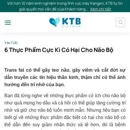
Skip
Với hơn 10 năm kinh nghiệm trong lĩnh vực máy Kangen, KTB tự tin
giải quyết mọi vấn đề của Khách hàng...
Xem chi tiết
to
content
TIN TỨC
6 Thực Phẩm Cực Kì Có Hại Cho Não Bộ
Trans fat có thể gây teo não, gây viêm và cắt đứt sự
dẫn truyền các tín hiệu thần kinh, thậm chí có thể ảnh
hưởng đến trí nhớ của bạn.
Bạn đã từng nghe về những thực phẩm có ích cho não bộ
như quả mọng họ dâu và cá hồi có thể giúp tăng cường trí
nhớ và giữ cho não bộ luôn minh mẫn. Nhưng liệu bạn có
biết gì về những thực phẩm đặc biệt có hại cho não bộ có
thể dẫn đến suy giảm nhận thức và tệ hơn, đó là bệnh