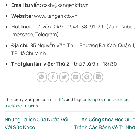
Email tư vấn:
cskh@kangenktb.vn
Website:
www.kangenktb.vn
Hotline:
Tư vấn 24/7 0943 38 91 79 (Zalo, Viber,
Imessage, Telegram)
Địa chỉ:
85 Nguyễn Văn Thủ, Phường Đa Kao, Quận 1,
TP Hồ Chí Minh
Thời gian làm việc:
Thứ 2 – thứ 7 từ 9h – 18h30
This entry was posted in
Tin tức
and tagged
kangen
,
nuoc kangen
,
suc khoe
,
tri benh
.
Những Lợi Ích Của Nước Đối
Ăn Uống Khoa Học Giúp
Với Sức Khỏe
Tránh Các Bệnh Về Trí Nhớ