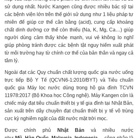
sử dụng nhất. Nước Kangen cũng được nhiều bác sỹ tại
các bệnh viện lớn trên thế giới sử dụng như 1 liệu pháp tự
nhiên để giúp cơ thể cân bằng (acid), cung cấp khoáng
chất dinh dưỡng cơ thể còn thiếu (Na, K, Mg, Ca…) giúp
người dùng cảm thấy khỏe mạnh, vui vẻ không lo nghĩ
giúp phòng tránh được các bệnh tật nguy hiểm xuất phát
từ môi trường hay từ chính cơ thể của bản thân và ngay cả
tâm lý.
Ngoài đạt các Quy chuẩn chất lượng quốc gia nước uống
trực tiếp Bộ Y Tế (QCVN6-1:2010/BYT) và Tiêu chuẩn
quốc gia Máy lọc nước dùng trong hộ gia đình TCVN
11978:2017 (Bộ Khoa học Công nghệ). Máy Kangen còn là
chiếc máy đạt tiêu chuẩn thiết bị y tế gia đình tại Nhật Bản,
sản xuất trên dây chuyền đạt chuẩn thiết bị y tế vô trùng
cực kỳ nghiêm ngặt của đất nước mặt trời mọc.
Được chính phủ
Nhật
Bản
và nhiều nước
như
Mỹ
,
Hàn
Quốc
,
Malaysia
,
Indonesia
… công nhận là