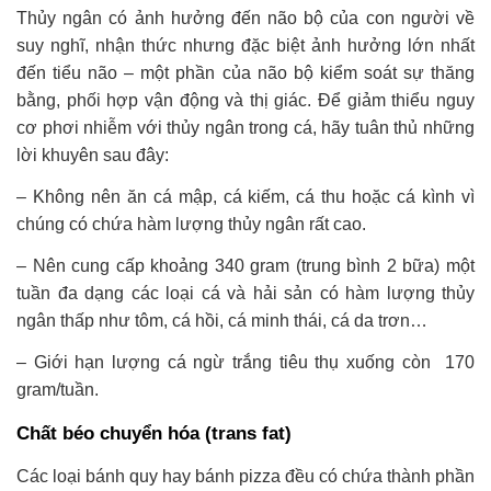
Thủy ngân có ảnh hưởng đến não bộ của con người về
suy nghĩ, nhận thức nhưng đặc biệt ảnh hưởng lớn nhất
đến tiểu não – một phần của não bộ kiểm soát sự thăng
bằng, phối hợp vận động và thị giác. Để giảm thiểu nguy
cơ phơi nhiễm với thủy ngân trong cá, hãy tuân thủ những
lời khuyên sau đây:
– Không nên ăn cá mập, cá kiếm, cá thu hoặc cá kình vì
chúng có chứa hàm lượng thủy ngân rất cao.
– Nên cung cấp khoảng 340 gram (trung bình 2 bữa) một
tuần đa dạng các loại cá và hải sản có hàm lượng thủy
ngân thấp như tôm, cá hồi, cá minh thái, cá da trơn…
– Giới hạn lượng cá ngừ trắng tiêu thụ xuống còn 170
gram/tuần.
Chất béo chuyển hóa (trans fat)
Các loại bánh quy hay bánh pizza đều có chứa thành phần