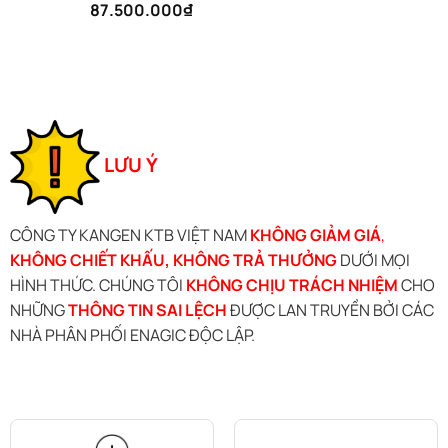
87.500.000
₫
Rated
5.00
out of 5
LƯU Ý
CÔNG TY KANGEN KTB VIỆT NAM
KHÔNG GIẢM GIÁ
,
KHÔNG CHIẾT KHẤU, KHÔNG TRẢ THƯỞNG
DƯỚI MỌI
HÌNH THỨC. CHÚNG TÔI
KHÔNG CHỊU TRÁCH NHIỆM
CHO
NHỮNG
THÔNG TIN SAI LỆCH
ĐƯỢC LAN TRUYỀN BỞI CÁC
NHÀ PHÂN PHỐI ENAGIC ĐỘC LẬP.