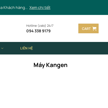
ủa Khách hàng...
Xem chi tiết
Hotline (zalo) 24/7
CART
094 338 9179
N
LIÊN HỆ
Máy Kangen