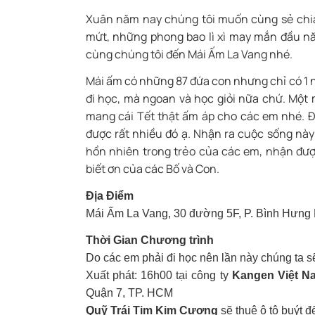
Xuân năm nay chúng tôi muốn cùng sẻ chia
mứt, những phong bao lì xì may mắn đầu 
cùng chúng tôi đ
ến Mái Ấm La Vang nhé
.
Mái ấm có những 87 đứa con nhưng chỉ có 1 
đi học, mà ngoan và học giỏi nữa chứ. Một m
mang cái Tết thật ấm áp cho các em nhé. Đ
được rất nhiều đó ạ. Nhận ra cuộc sống này
hồn nhiên trong trẻo của các em, nhận được
biết ơn của các Bố và Con.
Địa Điểm
Mái Ấm La Vang, 30 đường 5F, P. Bình Hưng H
Thời Gian Chương trình
Do các em phải đi học nên lần này chúng ta s
Xuất phát: 16h00 tại công ty
Kangen Việt N
Quận 7, TP. HCM
Quỹ Trái Tim Kim Cương
sẽ thuê ô tô buýt đ