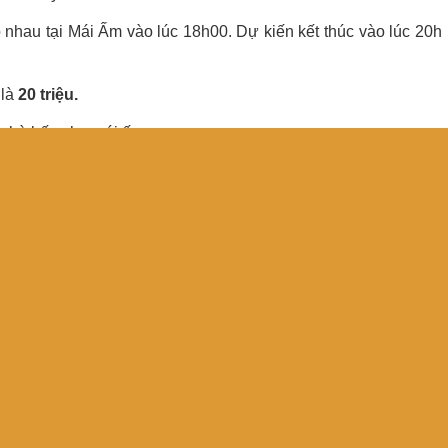
p nhau tại Mái Ấm vào lúc 18h00.
Dự kiến kết thúc vào lúc 20h
 là
20 triệu.
 nhà bếp cho mái ấm
hánh và khoảng 6 cô tình nguyện ở đó.
ên góp.
 hoặc hiện vật và thời gian cùng tình yêu thương.
hoản theo tài khoản sau:
– Sáng lập Quỹ Trái Tim Kim Cương KTB.
” – “
Tặng chương trình Xuân An Bình, Ấm Tình Thân
“.