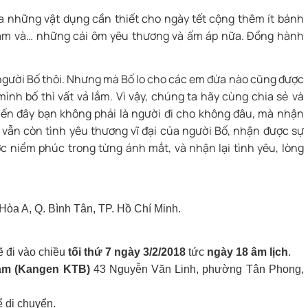
 những vật dụng cần thiết cho ngày tết cộng thêm ít bánh
năm và… những cái ôm yêu thương và ấm áp nữa. Đồng hành
người Bố thôi. Nhưng mà Bố lo cho các em đứa nào cũng được
ình bố thì vất vả lắm. Vì vậy, chúng ta hãy cùng chia sẻ và
ến đây bạn không phải là người đi cho không đâu, mà nhận
 vẫn còn tình yêu thương vĩ đại của người Bố, nhận được sự
 niềm phúc trong từng ánh mắt, và nhận lại tình yêu, lòng
òa A, Q. Bình Tân, TP. Hồ Chí Minh.
ẽ đi vào chiều
tối thứ 7 ngày 3/2/2018
tức
ngày 18 âm lịch
.
am (Kangen KTB)
43 Nguyễn Văn Linh, phường Tân Phong,
ể di chuyển.