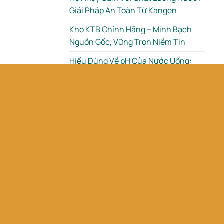
Giải Pháp An Toàn Từ Kangen
Kho KTB Chính Hãng – Minh Bạch
Nguồn Gốc, Vững Trọn Niềm Tin
Hiểu Đúng Về pH Của Nước Uống:
Nước pH Bao Nhiêu Là Tốt Cho Sức
Khỏe?
5 Dấu Hiệu Cho Thấy Nguồn Nước
Gia Đình Cần Được Kiểm Tra
Tìm kiếm
Sản phẩm mới
Máy Kangen SD501 DX –