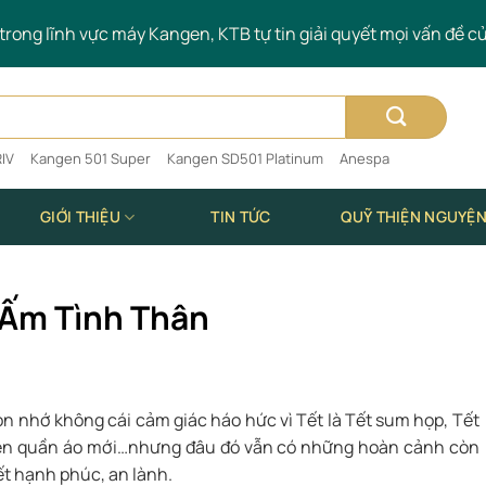
rong lĩnh vực máy Kangen, KTB tự tin giải quyết mọi vấn đề c
IV
Kangen 501 Super
Kangen SD501 Platinum
Anespa
GIỚI THIỆU
TIN TỨC
QUỸ THIỆN NGUYỆ
– Ấm Tình Thân
n nhớ không cái cảm giác háo hức vì Tết là Tết sum họp, Tết
diện quần áo mới…nhưng đâu đó vẫn có những hoàn cảnh còn
t hạnh phúc, an lành.