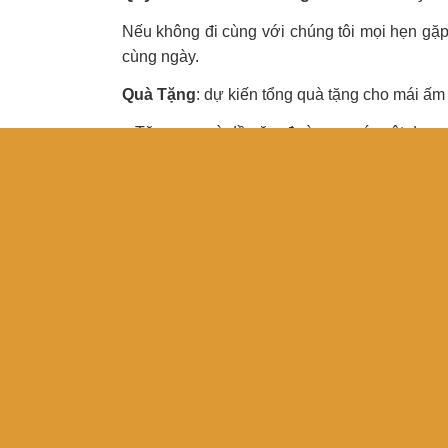
Nếu không đi cùng với chúng tôi mọi hẹn gặ
cùng ngày.
Quà Tặng
: dự kiến tổng quà tặng cho mái ấm
– Tặng gạo và dầu ăn, đường… các vật dụng
– Tặng bánh mứt tết
– Tặng lì xì cho các em. Có 87 em cùng Bố C
– Thưởng lì xì cho các em học khá giỏi.
– Và các vật dụng mà mạnh thường quân quy
Quyên Góp:
Các mạnh thường quân có thể ủng hộ tài chính
Các bạn quyên góp bằng tiền có thể chuyển k
Chủ tài khoản:
Trần Nguyễn Hoàng Bảo Ngọc 
Số tài khoản: 0331000477512.
Ngân hàng: Vietcombank Hồ Chí Minh.
Nội dung: “
Tên của quý mạnh thường quân