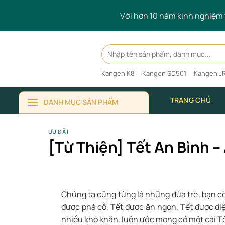
Skip
Với hơn 10 năm kinh nghiệm t
to
content
Search
for:
Kangen K8
Kangen SD501
Kangen JR
TRANG CHỦ
DANH MỤC SẢN PHẨM
ƯU ĐÃI
[Từ Thiện] Tết An Bình 
Chúng ta cũng từng là những đứa trẻ, bạn cò
được phá cỗ, Tết được ăn ngon, Tết được 
nhiều khó khăn, luôn ước mong có một cái Tế