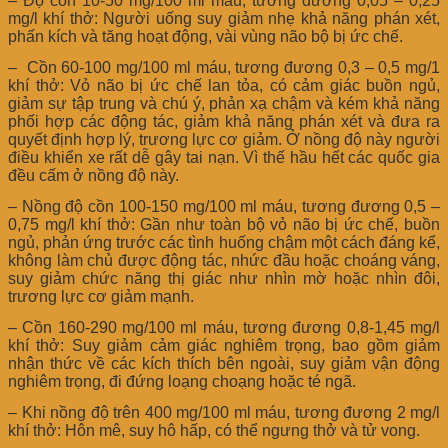
– Độ cồn 10-50 mg/100 ml máu, tương đương 0,05 – 0,25
mg/l khí thở: Người uống suy giảm nhẹ khả năng phán xét,
phấn kích và tăng hoạt động, vài vùng não bộ bị ức chế.
– Cồn 60-100 mg/100 ml máu, tương đương 0,3 – 0,5 mg/1
khí thở: Vỏ não bị ức chế lan tỏa, có cảm giác buồn ngủ,
giảm sự tập trung và chú ý, phản xạ chậm và kém khả năng
phối hợp các động tác, giảm khả năng phán xét và đưa ra
quyết định hợp lý, trương lực cơ giảm. Ở nồng độ này người
điều khiển xe rất dễ gây tai nạn. Vì thế hầu hết các quốc gia
đều cấm ở nồng độ này.
– Nồng độ cồn 100-150 mg/100 ml máu, tương đương 0,5 –
0,75 mg/l khí thở: Gần như toàn bộ vỏ não bị ức chế, buồn
ngủ, phản ứng trước các tình huống chậm một cách đáng kể,
không làm chủ được động tác, nhức đầu hoặc choáng váng,
suy giảm chức năng thị giác như nhìn mờ hoặc nhìn đôi,
trương lực cơ giảm mạnh.
– Cồn 160-290 mg/100 ml máu, tương đương 0,8-1,45 mg/l
khí thở: Suy giảm cảm giác nghiêm trọng, bao gồm giảm
nhận thức về các kích thích bên ngoài, suy giảm vận động
nghiêm trọng, đi đứng loạng choạng hoặc té ngã.
– Khi nồng độ trên 400 mg/100 ml máu, tương đương 2 mg/l
khí thở: Hôn mê, suy hô hấp, có thể ngưng thở và tử vong.