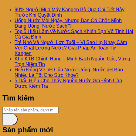
90% Người Mua Máy Kangen Bỏ Qua Chi Tiết Này
Trước Khi Quyết Định
Uống Nước Mỗi Ngày, Nhưng Bạn Có Chắc Mình
Đang Uống “Nước Sạch”?
Top 5 Hiểu Lầm Về Nước Sạch Khiến Bạn Vô Tình Hại
Cả Gia Đình
Trẻ Nhỏ Và Người Lớn Tuổi – Vì Sao Họ Nhạy Cảm
Với Chất Lượng Nước? Giải Pháp An Toàn Từ
Kangen
Kho KTB Chính Hãng – Minh Bạch Nguồn Gốc, Vững
Trọn Niềm Tin
Hiểu Đúng Về pH Của Nước Uống: Nước pH Bao
Nhiêu Là Tốt Cho Sức Khỏe?
5 Dấu Hiệu Cho Thấy Nguồn Nước Gia Đình Cần
Được Kiểm Tra
Tìm kiếm
Sản phẩm mới