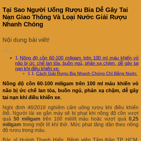
Tại Sao Người Uống Rượu Bia Dễ Gây Tai
Nạn Giao Thông Và Loại Nước Giải Rượu
Nhanh Chóng
Nội dung bài viết!
Nồng độ cồn 60-100 miligam trên 100 ml máu khiến vỏ
não bị ức chế lan tỏa, buồn ngủ, phản xạ chậm, dễ gây tai
nạn khi điều khiển xe.
Cách Giải Rượu Bia Nhanh Chóng Chỉ Bằng Nước
Nồng độ cồn 60-100 miligam trên 100 ml máu khiến vỏ
não bị ức chế lan tỏa, buồn ngủ, phản xạ chậm, dễ gây
tai nạn khi điều khiển xe.
Nghị định
46/2016
nghiêm cấm uống rượu khi điều khiển
ôtô. Người lái xe gắn máy sẽ bị phạt khi nồng độ cồn vượt
quá
50 miligam
trên 100 mililít máu hoặc vượt quá
0,25
miligam
trong một lít khí thở. Mức phạt tăng dần theo nồng
độ rượu trong máu.
Bác sĩ Huỳnh Thanh Hiển, Bệnh viện Tâm thần TP HCM,