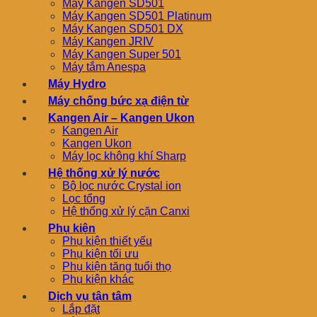
Máy Kangen SD501
Máy Kangen SD501 Platinum
Máy Kangen SD501 DX
Máy Kangen JRIV
Máy Kangen Super 501
Máy tắm Anespa
Máy Hydro
Máy chống bức xạ điện từ
Kangen Air – Kangen Ukon
Kangen Air
Kangen Ukon
Máy lọc không khí Sharp
Hệ thống xử lý nước
Bộ lọc nước Crystal ion
Lọc tổng
Hệ thống xử lý cặn Canxi
Phụ kiện
Phụ kiện thiết yếu
Phụ kiện tối ưu
Phụ kiện tăng tuổi thọ
Phụ kiện khác
Dịch vụ tận tâm
Lắp đặt