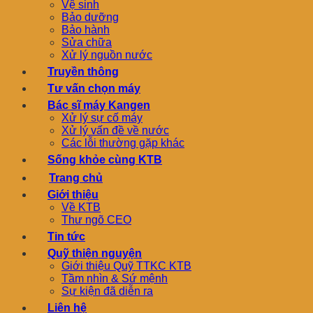
Vệ sinh
Bảo dưỡng
Bảo hành
Sửa chữa
Xử lý nguồn nước
Truyền thông
Tư vấn chọn máy
Bác sĩ máy Kangen
Xử lý sự cố máy
Xử lý vấn đề về nước
Các lỗi thường gặp khác
Sống khỏe cùng KTB
Trang chủ
Giới thiệu
Về KTB
Thư ngõ CEO
Tin tức
Quỹ thiện nguyện
Giới thiệu Quỹ TTKC KTB
Tầm nhìn & Sứ mệnh
Sự kiện đã diễn ra
Liên hệ