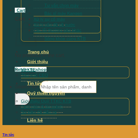
Tư vấn chọn máy
Cart
Bác sĩ máy Kangen
Cart
Xử lý sự cố máy
Xử lý vấn đề về nước
Các lỗi thường gặp khác
Sống khỏe cùng KTB
Trang chủ
No products in the cart.
Giới thiệu
Return to shop
Về KTB
Thư ngõ CEO
Tin tức
Search for:
Quỹ thiện nguyện
Giới thiệu Quỹ TTKC KTB
Tầm nhìn & Sứ mệnh
Sự kiện đã diễn ra
Liên hệ
Tin tức