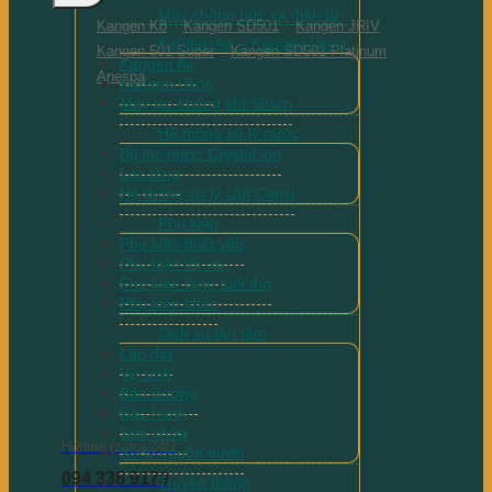
Máy chống bức xạ điện từ
Kangen K8
Kangen SD501
Kangen JRIV
Kangen Air – Kangen Ukon
Kangen 501 Super
Kangen SD501 Platinum
Kangen Air
Anespa
Kangen Ukon
Máy lọc không khí Sharp
Hệ thống xử lý nước
Bộ lọc nước Crystal ion
Lọc tổng
Hệ thống xử lý cặn Canxi
Phụ kiện
Phụ kiện thiết yếu
Phụ kiện tối ưu
Phụ kiện tăng tuổi thọ
Phụ kiện khác
Dịch vụ tận tâm
Lắp đặt
Vệ sinh
Bảo dưỡng
Bảo hành
Sửa chữa
Hotline (zalo) 24/7
Xử lý nguồn nước
094 338 9179
Truyền thông