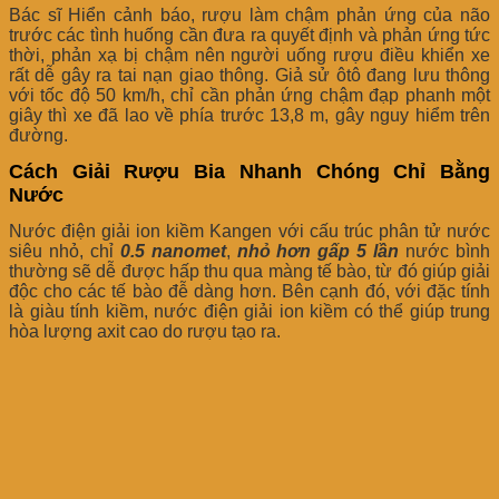
Bác sĩ Hiển cảnh báo, rượu làm chậm phản ứng của não
trước các tình huống cần đưa ra quyết định và phản ứng tức
thời, phản xạ bị chậm nên người uống rượu điều khiển xe
rất dễ gây ra tai nạn giao thông. Giả sử ôtô đang lưu thông
với tốc độ 50 km/h, chỉ cần phản ứng chậm đạp phanh một
giây thì xe đã lao về phía trước 13,8 m, gây nguy hiểm trên
đường.
Cách Giải Rượu Bia Nhanh Chóng Chỉ Bằng
Nước
Nước điện giải ion kiềm Kangen với cấu trúc phân tử nước
siêu nhỏ, chỉ
0.5 nanomet
,
nhỏ hơn gấp 5 lần
nước bình
thường sẽ dễ được hấp thu qua màng tế bào, từ đó giúp giải
độc cho các tế bào đễ dàng hơn. Bên cạnh đó, với đặc tính
là giàu tính kiềm, nước điện giải ion kiềm có thể giúp trung
hòa lượng axit cao do rượu tạo ra.