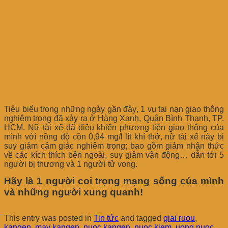
Tiêu biểu trong những ngày gần đây, 1 vụ tai nạn giao thông
nghiêm trọng đã xảy ra ở Hàng Xanh, Quận Bình Thạnh, TP.
HCM. Nữ tài xế đã điều khiển phương tiên giao thông của
mình với nồng độ cồn 0,94 mg/l lít khí thở, nữ tài xế này bị
suy giảm cảm giác nghiêm trọng; bao gồm giảm nhận thức
về các kích thích bên ngoài, suy giảm vận động… dẫn tới 5
người bị thương và 1 người tử vong.
Hãy là 1 người coi trọng mạng sống của mình
và những người xung quanh!
This entry was posted in
Tin tức
and tagged
giai ruou
,
kangen
,
may kangen
,
nuoc kangen
,
nuoc kiem
,
uong nuoc
.