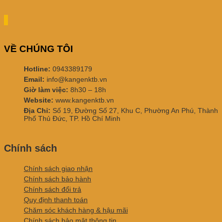
VỀ CHÚNG TÔI
Hotline:
0943389179
Email:
info@kangenktb.vn
Giờ làm việc:
8h30 – 18h
Website:
www.kangenktb.vn
Địa Chỉ:
Số 19, Đường Số 27, Khu C, Phường An Phú, Thành
Phố Thủ Đức, TP. Hồ Chí Minh
Chính sách
Chính sách giao nhận
Chính sách bảo hành
Chính sách đổi trả
Quy định thanh toán
Chăm sóc khách hàng & hậu mãi
Chính sách bảo mật thông tin