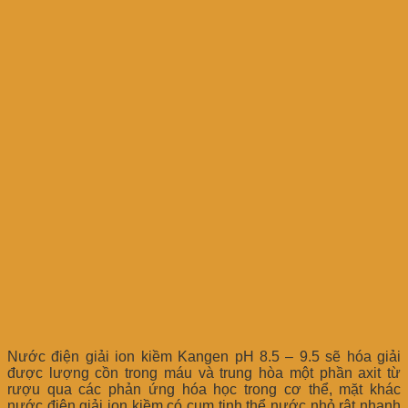
Nước điện giải ion kiềm Kangen pH 8.5 – 9.5 sẽ hóa giải
được lượng cồn trong máu và trung hòa một phần axit từ
rượu qua các phản ứng hóa học trong cơ thể, mặt khác
nước điện giải ion kiềm có cụm tinh thể nước nhỏ rât nhanh