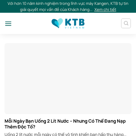
Skip
Với hơn 10 năm kinh nghiệm trong lĩnh vực máy Kangen, KTB tự tin
giải quyết mọi vấn đề của Khách hàng...
Xem chi tiết
to
content
Mỗi Ngày Bạn Uống 2 Lít Nước – Nhưng Có Thể Đang Nạp
Thêm Độc Tố?
Uống 2 lít nước mỗi ngày có thể vô tình khiến bạn hấp thụ hàng...