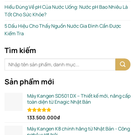
Hiểu Đúng Về pH Của Nước Uống: Nước pH Bao Nhiêu Là
Tốt Cho Sức Khỏe?
5 Dấu Hiệu Cho Thấy Nguồn Nước Gia Đình Cần Được
Kiểm Tra
Tìm kiếm
Sản phẩm mới
Máy Kangen SD501 DX – Thiết kế mới, nâng cấp
toàn diện từ Enagic Nhật Bản
133.500.000
₫
Rated
5.00
out of 5
Máy Kangen K8 chính hãng từ Nhật Bản - Công
nghệ vượt trội