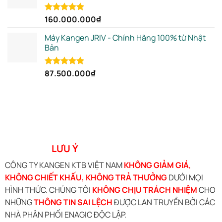
160.000.000
₫
Rated
5.00
out of 5
Máy Kangen JRIV - Chính Hãng 100% từ Nhật
Bản
87.500.000
₫
Rated
5.00
out of 5
LƯU Ý
CÔNG TY KANGEN KTB VIỆT NAM
KHÔNG GIẢM GIÁ
,
KHÔNG CHIẾT KHẤU, KHÔNG TRẢ THƯỞNG
DƯỚI MỌI
HÌNH THỨC. CHÚNG TÔI
KHÔNG CHỊU TRÁCH NHIỆM
CHO
NHỮNG
THÔNG TIN SAI LỆCH
ĐƯỢC LAN TRUYỀN BỞI CÁC
NHÀ PHÂN PHỐI ENAGIC ĐỘC LẬP.