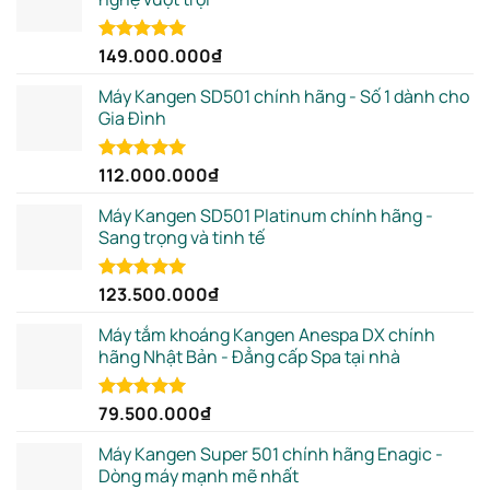
149.000.000
₫
Rated
5.00
out of 5
Máy Kangen SD501 chính hãng - Số 1 dành cho
Gia Đình
112.000.000
₫
Rated
5.00
out of 5
Máy Kangen SD501 Platinum chính hãng -
Sang trọng và tinh tế
123.500.000
₫
Rated
5.00
out of 5
Máy tắm khoáng Kangen Anespa DX chính
hãng Nhật Bản - Đẳng cấp Spa tại nhà
79.500.000
₫
Rated
5.00
out of 5
Máy Kangen Super 501 chính hãng Enagic -
Dòng máy mạnh mẽ nhất