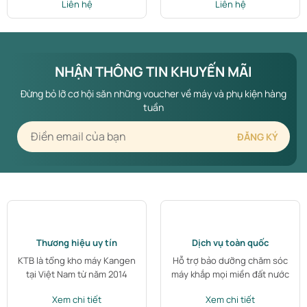
Liên hệ
Liên hệ
NHẬN THÔNG TIN KHUYẾN MÃI
Đừng bỏ lỡ cơ hội săn những voucher về máy và phụ kiện hàng
tuần
Thương hiệu uy tín
Dịch vụ toàn quốc
KTB là tổng kho máy Kangen
Hỗ trợ bảo dưỡng chăm sóc
tại Việt Nam từ năm 2014
máy khắp mọi miền đất nước
Xem chi tiết
Xem chi tiết