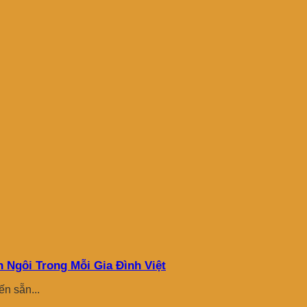
Ngôi Trong Mỗi Gia Đình Việt
ến sẵn...