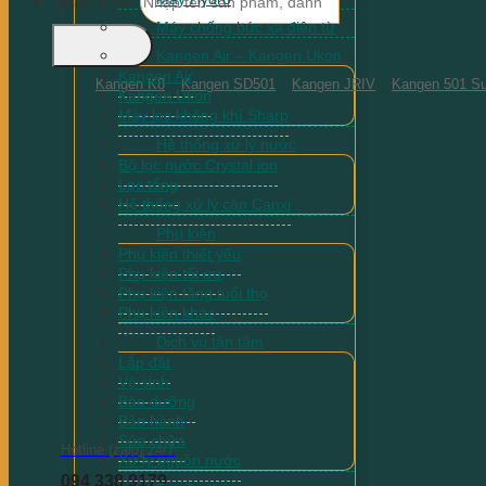
Search for:
Máy chống bức xạ điện từ
Kangen Air – Kangen Ukon
Kangen Air
Kangen K8
Kangen SD501
Kangen JRIV
Kangen 501 Su
Kangen Ukon
Máy lọc không khí Sharp
Hệ thống xử lý nước
Bộ lọc nước Crystal ion
Lọc tổng
Hệ thống xử lý cặn Canxi
Phụ kiện
Phụ kiện thiết yếu
Phụ kiện tối ưu
Phụ kiện tăng tuổi thọ
Phụ kiện khác
Dịch vụ tận tâm
Lắp đặt
Vệ sinh
Bảo dưỡng
Bảo hành
Sửa chữa
Hotline (zalo) 24/7
Xử lý nguồn nước
094 338 9179