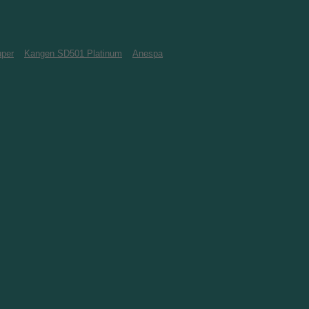
per
Kangen SD501 Platinum
Anespa