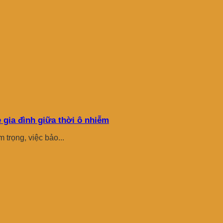
 gia đình giữa thời ô nhiễm
trọng, việc bảo...