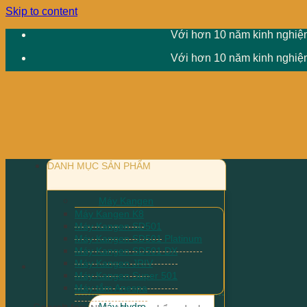
Skip to content
Với hơn 10 năm kinh nghiệm
Với hơn 10 năm kinh nghiệm
DANH MỤC SẢN PHẨM
Máy Kangen
Máy Kangen K8
Máy Kangen SD501
Máy Kangen SD501 Platinum
Máy Kangen SD501 DX
Máy Kangen JRIV
Máy Kangen Super 501
Máy tắm Anespa
Máy Hydro