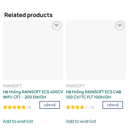
Related products
Add to
Add to
wishlist
wishlist
RAINSOFT
RAINSOFT
Hệ thống RAINSOFT EC5 400CV
Hệ thống RAINSOFT EC5 CAB
WIFI/ CF7 – 200 EM/DH
100 CV/TC FLT 100H/DH
LIÊN HỆ
LIÊN HỆ
(1)
(1)
Rated
5.00
Rated
out of 5
4.00
out
Add to wishlist
Add to wishlist
of 5