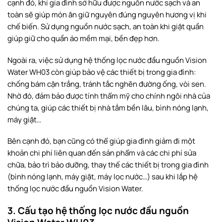
cạnh đó, khi gia đình sở hữu được nguồn nước sạch và an
toàn sẽ giúp món ăn giữ nguyên đúng nguyên hương vị khi
chế biến. Sử dụng nguồn nước sạch, an toàn khi giặt quần
giúp giữ cho quần áo mềm mại, bền đẹp hơn.
Ngoài ra, việc sử dụng hệ thống lọc nước đầu nguồn Vision
Water WH03 còn giúp bảo vệ các thiết bị trong gia đình:
chống bám cặn trắng, tránh tắc nghẽn đường ống, vòi sen.
Nhờ đó, đảm bảo được tính thẩm mỹ cho chính ngôi nhà của
chúng ta, giúp các thiết bị nhà tắm bền lâu, bình nóng lạnh,
máy giặt…
Bên cạnh đó, bạn cũng có thể giúp gia đình giảm đi một
khoản chi phí liên quan đến sản phẩm và các chi phí sửa
chữa, bảo trì bảo dưỡng, thay thế các thiết bị trong gia đình
(bình nóng lạnh, máy giặt, máy lọc nước…) sau khi lắp hệ
thống lọc nước đầu nguồn Vision Water.
3. Cấu tạo hệ thống lọc nước đầu nguồn