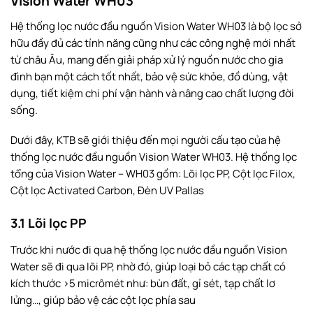
Vision Water WH03
Hệ thống lọc nước đầu nguồn Vision Water WH03 là bộ lọc sở
hữu đầy đủ các tính năng cũng như các công nghệ mới nhất
từ châu Âu, mang đến giải pháp xử lý nguồn nước cho gia
đình bạn một cách tốt nhất, bảo vệ sức khỏe, đồ dùng, vật
dụng, tiết kiệm chi phí vận hành và nâng cao chất lượng đời
sống.
Dưới đây, KTB sẽ giới thiệu đến mọi người cấu tạo của hệ
thống lọc nước đầu nguồn Vision Water WH03. Hệ thống lọc
tổng của Vision Water – WH03 gồm: Lõi lọc PP, Cột lọc Filox,
Cột lọc Activated Carbon, Đèn UV Pallas
3.1 Lõi lọc PP
Trước khi nước đi qua hệ thống lọc nước đầu nguồn Vision
Water sẽ đi qua lõi PP, nhờ đó, giúp loại bỏ các tạp chất có
kích thước >5 micrômét như: bùn đất, gỉ sét, tạp chất lơ
lửng…, giúp bảo vệ các cột lọc phía sau