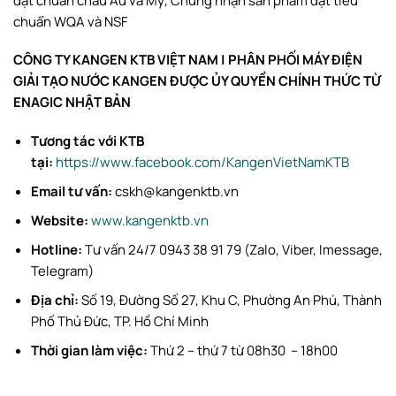
đạt chuẩn châu Âu và Mỹ, Chứng nhận sản phẩm đạt tiêu
chuẩn WQA và NSF
CÔNG TY KANGEN KTB VIỆT NAM | PHÂN PHỐI MÁY ĐIỆN
GIẢI TẠO NƯỚC KANGEN ĐƯỢC ỦY QUYỀN CHÍNH THỨC TỪ
ENAGIC NHẬT BẢN
Tương tác với KTB
tại:
https://www.facebook.com/KangenVietNamKTB
Email tư vấn:
cskh@kangenktb.vn
Website:
www.kangenktb.vn
Hotline:
Tư vấn 24/7 0943 38 91 79 (Zalo, Viber, Imessage,
Telegram)
Địa chỉ:
Số 19, Đường Số 27, Khu C, Phường An Phú, Thành
Phố Thủ Đức, TP. Hồ Chí Minh
Thời gian làm việc:
Thứ 2 – thứ 7 từ 08h30 – 18h00