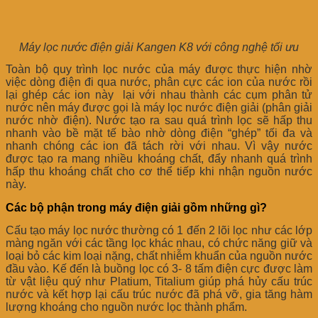
Máy lọc nước điện giải Kangen K8 với công nghệ tối ưu
Toàn bộ quy trình lọc nước của máy được thực hiện nhờ
việc dòng điện đi qua nước, phân cực các ion của nước rồi
lại ghép các ion này lại với nhau thành các cụm phân tử
nước nên máy được gọi là máy lọc nước điện giải (phân giải
nước nhờ điện). Nước tạo ra sau quá trình lọc sẽ hấp thu
nhanh vào bề mặt tế bào nhờ dòng điện “ghép” tối đa và
nhanh chóng các ion đã tách rời với nhau. Vì vậy nước
được tạo ra mang nhiều khoáng chất, đẩy nhanh quá trình
hấp thu khoáng chất cho cơ thể tiếp khi nhận nguồn nước
này.
Các bộ phận trong máy điện giải gồm những gì?
Cấu tạo máy lọc nước thường có 1 đến 2 lõi lọc như các lớp
màng ngăn với các tầng lọc khác nhau, có chức năng giữ và
loại bỏ các kim loại nặng, chất nhiễm khuẩn của nguồn nước
đầu vào. Kế đến là buồng lọc có 3- 8 tấm điện cực được làm
từ vật liệu quý như Platium, Titalium giúp phá hủy cấu trúc
nước và kết hợp lại cấu trúc nước đã phá vỡ, gia tăng hàm
lượng khoáng cho nguồn nước lọc thành phẩm.