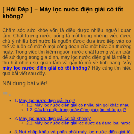
[ Hỏi Đáp ] – Máy lọc nước điện giải có tốt
không?
Chăm sóc sức khỏe vốn là điều được nhiều người quan
tâm. Chất lượng nước uống là một trong những việc được
chú ý nhiều bởi nước là nguồn được đưa trực tiếp vào cơ
thể và luôn có mặt ở mọi công đoạn của một bữa ăn thường
ngày. Trong việc tìm kiếm nguồn nước chất lượng và an toàn
để sử dụng trong gia đình, máy lọc nước điện giải là thiết bị
thu hút nhiều sự quan tâm và gây tò mò về tính năng. Vậy
máy lọc nước điện giải có tốt không
? Hãy cùng tìm hiểu
qua bài viết sau đây.
Nội dung bài viết!
Máy lọc nước điện giải là gì?
Máy lọc nước điện giải có nhiều tên gọi khác nhau
Các bộ phận trong máy điện giải gồm những gì?
Máy lọc nước điện giải có tốt không?
Máy lọc nước điện giải lọc được đa dạng loại nước
Nơi nhập khẩu và phân phối máy lọc nước điện giải tốt