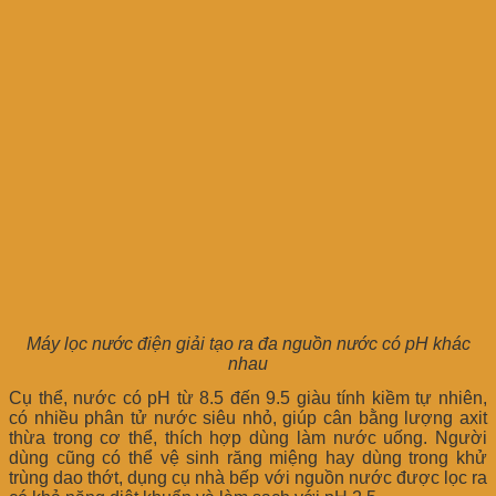
Máy lọc nước điện giải tạo ra đa nguồn nước có pH khác
nhau
Cụ thể, nước có pH từ 8.5 đến 9.5 giàu tính kiềm tự nhiên,
có nhiều phân tử nước siêu nhỏ, giúp cân bằng lượng axit
thừa trong cơ thể, thích hợp dùng làm nước uống. Người
dùng cũng có thể vệ sinh răng miệng hay dùng trong khử
trùng dao thớt, dụng cụ nhà bếp với nguồn nước được lọc ra