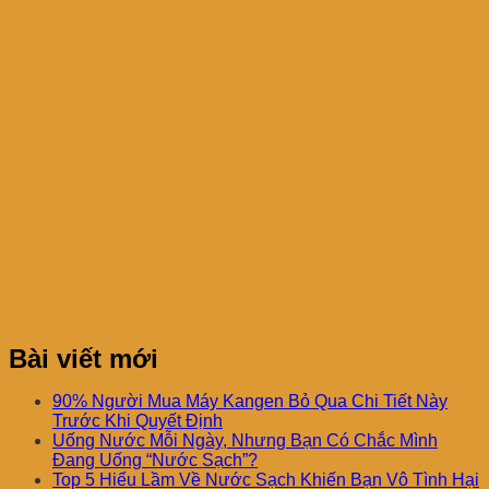
Bài viết mới
90% Người Mua Máy Kangen Bỏ Qua Chi Tiết Này
Trước Khi Quyết Định
Uống Nước Mỗi Ngày, Nhưng Bạn Có Chắc Mình
Đang Uống “Nước Sạch”?
Top 5 Hiểu Lầm Về Nước Sạch Khiến Bạn Vô Tình Hại