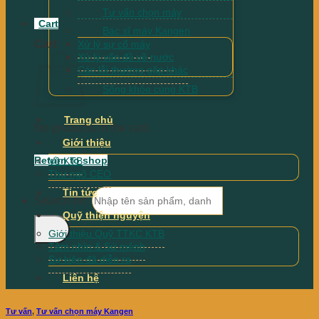
Tư vấn chọn máy
Cart
Bác sĩ máy Kangen
Cart
Xử lý sự cố máy
Xử lý vấn đề về nước
Các lỗi thường gặp khác
Sống khỏe cùng KTB
Trang chủ
No products in the cart.
Giới thiệu
Return to shop
Về KTB
Thư ngõ CEO
Tin tức
Search for:
Quỹ thiện nguyện
Giới thiệu Quỹ TTKC KTB
Tầm nhìn & Sứ mệnh
Sự kiện đã diễn ra
Liên hệ
Tư vấn
,
Tư vấn chọn máy Kangen