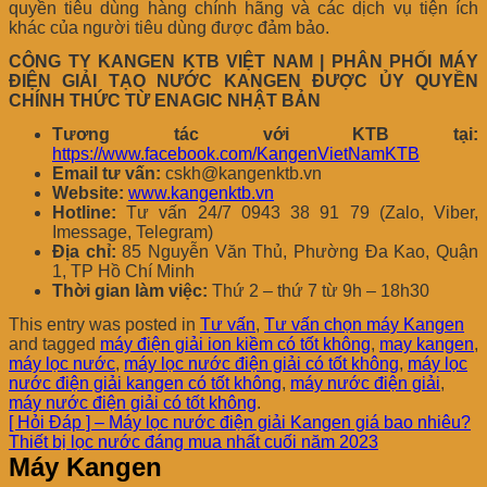
quyền tiêu dùng hàng chính hãng và các dịch vụ tiện ích
khác của người tiêu dùng được đảm bảo.
CÔNG TY KANGEN KTB VIỆT NAM | PHÂN PHỐI MÁY
ĐIỆN GIẢI TẠO NƯỚC KANGEN ĐƯỢC ỦY QUYỀN
CHÍNH THỨC TỪ ENAGIC NHẬT BẢN
Tương tác với KTB tại:
https://www.facebook.com/KangenVietNamKTB
Email tư vấn:
cskh@kangenktb.vn
Website:
www.kangenktb.vn
Hotline:
Tư vấn 24/7 0943 38 91 79 (Zalo, Viber,
Imessage, Telegram)
Địa chỉ:
85 Nguyễn Văn Thủ, Phường Đa Kao, Quận
1, TP Hồ Chí Minh
Thời gian làm việc:
Thứ 2 – thứ 7 từ 9h – 18h30
This entry was posted in
Tư vấn
,
Tư vấn chọn máy Kangen
and tagged
máy điện giải ion kiềm có tốt không
,
may kangen
,
máy lọc nước
,
máy lọc nước điện giải có tốt không
,
máy lọc
nước điện giải kangen có tốt không
,
máy nước điện giải
,
máy nước điện giải có tốt không
.
[ Hỏi Đáp ] – Máy lọc nước điện giải Kangen giá bao nhiêu?
Thiết bị lọc nước đáng mua nhất cuối năm 2023
Máy Kangen