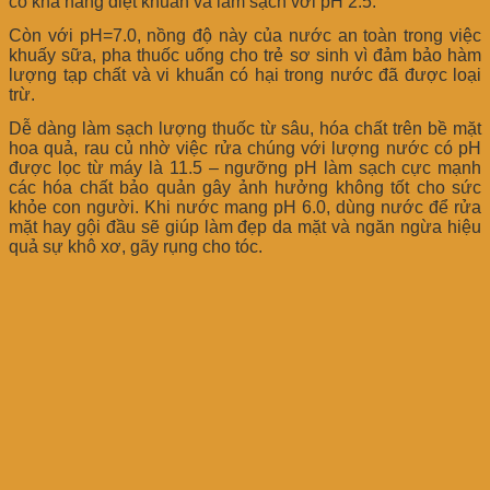
có khả năng diệt khuẩn và làm sạch với pH 2.5.
Còn với pH=7.0, nồng độ này của nước an toàn trong việc
khuấy sữa, pha thuốc uống cho trẻ sơ sinh vì đảm bảo hàm
lượng tạp chất và vi khuẩn có hại trong nước đã được loại
trừ.
Dễ dàng làm sạch lượng thuốc từ sâu, hóa chất trên bề mặt
hoa quả, rau củ nhờ việc rửa chúng với lượng nước có pH
được lọc từ máy là 11.5 – ngưỡng pH làm sạch cực mạnh
các hóa chất bảo quản gây ảnh hưởng không tốt cho sức
khỏe con người. Khi nước mang pH 6.0, dùng nước để rửa
mặt hay gội đầu sẽ giúp làm đẹp da mặt và ngăn ngừa hiệu
quả sự khô xơ, gãy rụng cho tóc.