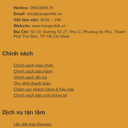
Hotline:
0943389179
Email:
info@kangenktb.vn
Giờ làm việc:
8h30 – 18h
Website:
www.kangenktb.vn
Địa Chỉ:
Số 19, Đường Số 27, Khu C, Phường An Phú, Thành
Phố Thủ Đức, TP. Hồ Chí Minh
Chính sách
Chính sách giao nhận
Chính sách bảo hành
Chính sách đổi trả
Quy định thanh toán
Chăm sóc khách hàng & hậu mãi
Chính sách bảo mật thông tin
Dịch vụ tận tâm
Lắp đặt máy Kangen