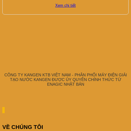
Xem chi tiết
CÔNG TY KANGEN KTB VIỆT NAM - PHÂN PHỐI MÁY ĐIỆN GIẢI
TẠO NƯỚC KANGEN ĐƯỢC ỦY QUYỀN CHÍNH THỨC TỪ
ENAGIC NHẬT BẢN
VỀ CHÚNG TÔI