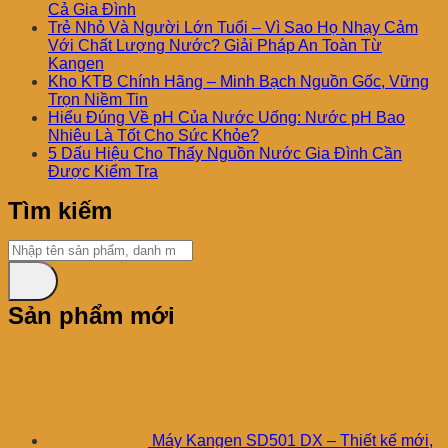
Cả Gia Đình
Trẻ Nhỏ Và Người Lớn Tuổi – Vì Sao Họ Nhạy Cảm
Với Chất Lượng Nước? Giải Pháp An Toàn Từ
Kangen
Kho KTB Chính Hãng – Minh Bạch Nguồn Gốc, Vững
Trọn Niềm Tin
Hiểu Đúng Về pH Của Nước Uống: Nước pH Bao
Nhiêu Là Tốt Cho Sức Khỏe?
5 Dấu Hiệu Cho Thấy Nguồn Nước Gia Đình Cần
Được Kiểm Tra
Tìm kiếm
Sản phẩm mới
Máy Kangen SD501 DX – Thiết kế mới,