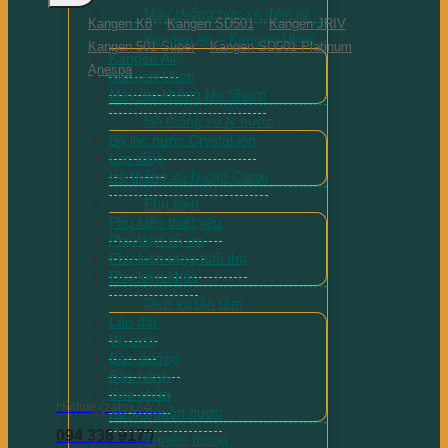
Máy chống bức xạ điện từ
Kangen K8
Kangen SD501
Kangen JRIV
Kangen Air – Kangen Ukon
Kangen 501 Super
Kangen SD501 Platinum
Kangen Air
Anespa
Kangen Ukon
Máy lọc không khí Sharp
Hệ thống xử lý nước
Bộ lọc nước Crystal ion
Lọc tổng
Hệ thống xử lý cặn Canxi
Phụ kiện
Phụ kiện thiết yếu
Phụ kiện tối ưu
Phụ kiện tăng tuổi thọ
Phụ kiện khác
Dịch vụ tận tâm
Lắp đặt
Vệ sinh
Bảo dưỡng
Bảo hành
Sửa chữa
Hotline (zalo) 24/7
Xử lý nguồn nước
094 338 9179
Truyền thông