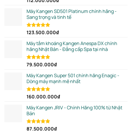
112.000.000
₫
out of 5
Máy Kangen SD501 Platinum chính hãng -
Sang trọng và tinh tế
123.500.000
₫
Rated
5.00
out of 5
Máy tắm khoáng Kangen Anespa DX chính
hãng Nhật Bản - Đẳng cấp Spa tại nhà
79.500.000
₫
Rated
5.00
out of 5
Máy Kangen Super 501 chính hãng Enagic -
Dòng máy mạnh mẽ nhất
160.000.000
₫
Rated
5.00
out of 5
Máy Kangen JRIV - Chính Hãng 100% từ Nhật
Bản
87.500.000
₫
Rated
5.00