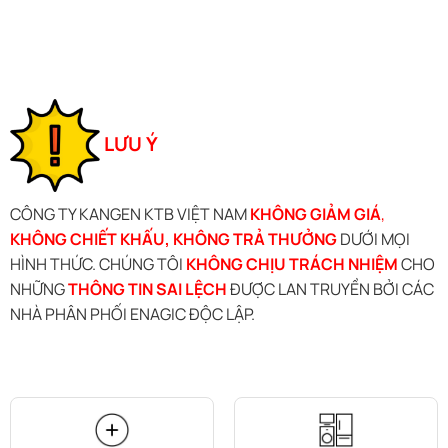
out of 5
LƯU Ý
CÔNG TY KANGEN KTB VIỆT NAM
KHÔNG GIẢM GIÁ
,
KHÔNG CHIẾT KHẤU, KHÔNG TRẢ THƯỞNG
DƯỚI MỌI
HÌNH THỨC. CHÚNG TÔI
KHÔNG CHỊU TRÁCH NHIỆM
CHO
NHỮNG
THÔNG TIN SAI LỆCH
ĐƯỢC LAN TRUYỀN BỞI CÁC
NHÀ PHÂN PHỐI ENAGIC ĐỘC LẬP.