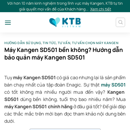
Skip
Với hơn 10 năm kinh nghiệm trong lĩnh vực máy Kangen, KTB tự tin
giải quyết mọi vấn đề của Khách hàng...
Xem chi tiết
to
content
HƯỚNG DẪN SỬ DỤNG
,
TIN TỨC
,
TƯ VẤN
,
TƯ VẤN CHỌN MÁY KANGEN
Máy Kangen SD501 bền không? Hướng dẫn
bảo quản máy Kangen SD501
Tuy
máy Kangen SD501
có giá cao nhưng lại là sản phẩm
bán chạy nhất của tập đoàn Enagic. Sự thật
máy SD501
có tốt không mà nhiều người mua đến vậy?
Kangen
SD501
dùng bền không, tuổi thọ bao nhiêu năm? Mua
máy Kangen SD501 chính hãng
ở đâu giá tốt? Để giải đáp
các thắc mắc trên mời bạn đọc tham khảo nội dung bên
dưới.