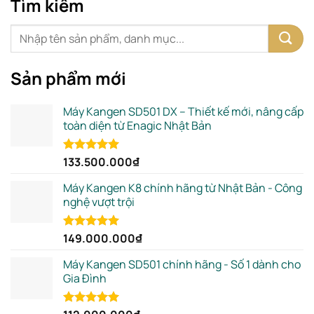
Tìm kiếm
Sản phẩm mới
Máy Kangen SD501 DX – Thiết kế mới, nâng cấp
toàn diện từ Enagic Nhật Bản
133.500.000
₫
Rated
5.00
out of 5
Máy Kangen K8 chính hãng từ Nhật Bản - Công
nghệ vượt trội
149.000.000
₫
Rated
5.00
out of 5
Máy Kangen SD501 chính hãng - Số 1 dành cho
Gia Đình
Rated
5.00