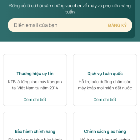
Đừng bỏ lỡ cơ hội săn những voucher về máy và phụ kiện hàng
tuần
Thương hiệu uy tín
Dịch vụ toàn quốc
KTB là tổng kho máy Kangen
Hỗ trợ bảo dưỡng chăm sóc
tại Việt Nam từ năm 2014
máy khắp mọi miền đất nước
Xem chi tiết
Xem chi tiết
Bảo hành chính hãng
Chính sách giao hàng
Đảm bảo quy trình bảo hành
Hỗ trợ giao hàng với chính