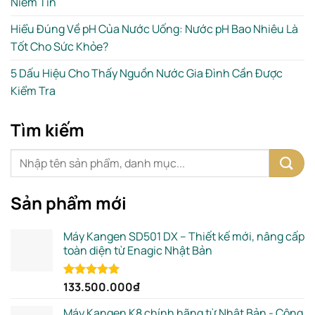
Niềm Tin
Hiểu Đúng Về pH Của Nước Uống: Nước pH Bao Nhiêu Là
Tốt Cho Sức Khỏe?
5 Dấu Hiệu Cho Thấy Nguồn Nước Gia Đình Cần Được
Kiểm Tra
Tìm kiếm
Sản phẩm mới
Máy Kangen SD501 DX – Thiết kế mới, nâng cấp
toàn diện từ Enagic Nhật Bản
133.500.000
₫
Rated
5.00
out of 5
Máy Kangen K8 chính hãng từ Nhật Bản - Công