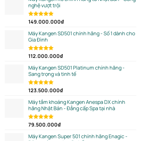
nghệ vượt trội
149.000.000
₫
Rated
5.00
out of 5
Máy Kangen SD501 chính hãng - Số 1 dành cho
Gia Đình
112.000.000
₫
Rated
5.00
out of 5
Máy Kangen SD501 Platinum chính hãng -
Sang trọng và tinh tế
123.500.000
₫
Rated
5.00
out of 5
Máy tắm khoáng Kangen Anespa DX chính
hãng Nhật Bản - Đẳng cấp Spa tại nhà
79.500.000
₫
Rated
5.00
out of 5
Máy Kangen Super 501 chính hãng Enagic -