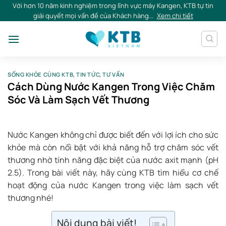
Skip
Với hơn 10 năm kinh nghiệm trong lĩnh vực máy Kangen, KTB tự tin
giải quyết mọi vấn đề của Khách hàng...
Xem chi tiết
to
content
SỐNG KHỎE CÙNG KTB
,
TIN TỨC
,
TƯ VẤN
Cách Dùng Nước Kangen Trong Việc Chăm
Sóc Và Làm Sạch Vết Thương
Nước Kangen không chỉ được biết đến với lợi ích cho sức
khỏe mà còn nổi bật với khả năng hỗ trợ chăm sóc vết
thương nhờ tính năng đặc biệt của nước axit mạnh (pH
2.5). Trong bài viết này, hãy cùng KTB tìm hiểu cơ chế
hoạt động của nước Kangen trong việc làm sạch vết
thương nhé!
Nội dung bài viết!