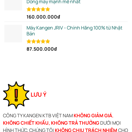
Dòng máy mạnh mẽ nhất
160.000.000
₫
Rated
5.00
out of 5
Máy Kangen JRIV - Chính Hãng 100% từ Nhật
Bản
87.500.000
₫
Rated
5.00
out of 5
LƯU Ý
CÔNG TY KANGEN KTB VIỆT NAM
KHÔNG GIẢM GIÁ
,
KHÔNG CHIẾT KHẤU, KHÔNG TRẢ THƯỞNG
DƯỚI MỌI
HÌNH THỨC. CHÚNG TÔI
KHÔNG CHỊU TRÁCH NHIỆM
CHO