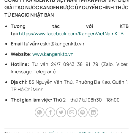
GIẢI TẠO NƯỚC KANGEN ĐƯỢC ỦY QUYỀN CHÍNH THỨC
TỪ ENAGIC NHẬT BẢN
Tương tác với KTB
tại:
https://www.facebook.com/KangenVietNamKTB
Email tư vấn:
cskh@kangenktb.vn
Website:
www.kangenktb.vn
Hotline:
Tư vấn 24/7 0943 38 91 79 (Zalo, Viber,
Imessage, Telegram)
Địa chỉ:
85 Nguyễn Văn Thủ, Phường Đa Kao, Quận 1,
TP Hồ Chí Minh
Thời gian làm việc:
Thứ 2 – thứ 7 từ 08h30 – 18h00