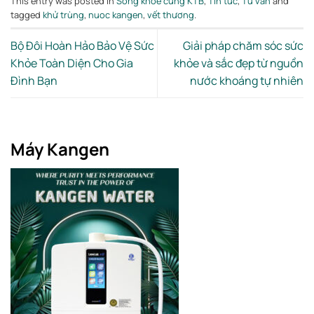
This entry was posted in
Sống khỏe cùng KTB
,
Tin tức
,
Tư vấn
and
tagged
khử trùng
,
nuoc kangen
,
vết thương
.
Bộ Đôi Hoàn Hảo Bảo Vệ Sức
Giải pháp chăm sóc sức
Khỏe Toàn Diện Cho Gia
khỏe và sắc đẹp từ nguồn
Đình Bạn
nước khoáng tự nhiên
Máy Kangen