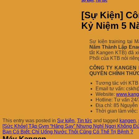
Sự kiện
,
Tin tức
[Sự Kiện] Cô
Kỷ Niệm 5 N
Sự kiện training tại
Năm Thành Lập Enag
tắt Kangen KTB) đã x
Phối của KTB nói riêng
CÔNG TY KANGEN K
QUYỀN CHÍNH THỨC
Tương tác với KTB 
Email tư vấn: csk
Website:
www.kang
Hotline: Tư vấn 24/
Địa chỉ: 85 Nguyễ
Thời gian làm việc:
This entry was posted in
Sự kiện
,
Tin tức
and tagged
kangen
,
[Sức Khỏe] Tập Gym “Hăng Say” Nhưng Nghỉ Ngơi Không Đú
Bạn Có Biết: Chỉ Uống Nước Thôi Cũng Có Thể Trị Bệnh ?
Máy Kangen