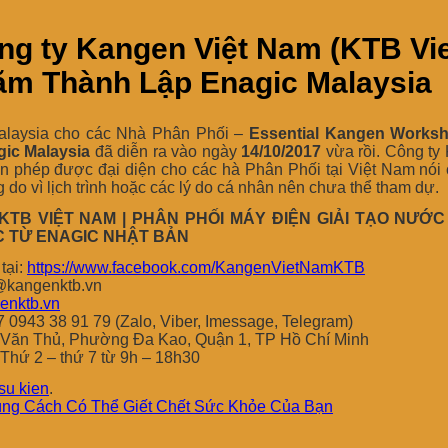
ng ty Kangen Việt Nam (KTB Vi
ăm Thành Lập Enagic Malaysia
 Malaysia cho các Nhà Phân Phối –
Essential Kangen Works
ic Malaysia
đã diễn ra vào ngày
14/10/2017
vừa rồi. Công ty
in phép được đại diện cho các hà Phân Phối tại Việt Nam nói
 do vì lịch trình hoặc các lý do cá nhân nên chưa thể tham dự.
TB VIỆT NAM | PHÂN PHỐI MÁY ĐIỆN GIẢI TẠO NƯ
 TỪ ENAGIC NHẬT BẢN
tại:
https://www.facebook.com/KangenVietNamKTB
h@kangenktb.vn
enktb.vn
7 0943 38 91 79 (Zalo, Viber, Imessage, Telegram)
n Văn Thủ, Phường Đa Kao, Quận 1, TP Hồ Chí Minh
 Thứ 2 – thứ 7 từ 9h – 18h30
su kien
.
ng Cách Có Thể Giết Chết Sức Khỏe Của Bạn