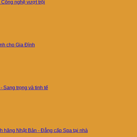
 Công nghệ vượt trội
nh cho Gia Đình
Sang trọng và tinh tế
 hãng Nhật Bản - Đẳng cấp Spa tại nhà