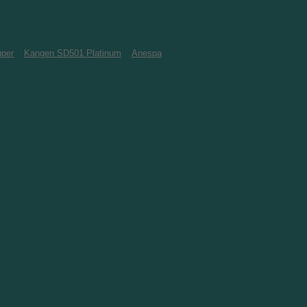
per
Kangen SD501 Platinum
Anespa