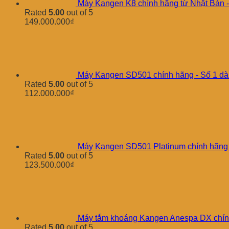
Máy Kangen K8 chính hãng từ Nhật Bản -
Rated
5.00
out of 5
149.000.000
₫
Máy Kangen SD501 chính hãng - Số 1 dà
Rated
5.00
out of 5
112.000.000
₫
Máy Kangen SD501 Platinum chính hãng - 
Rated
5.00
out of 5
123.500.000
₫
Máy tắm khoáng Kangen Anespa DX chính
Rated
5.00
out of 5