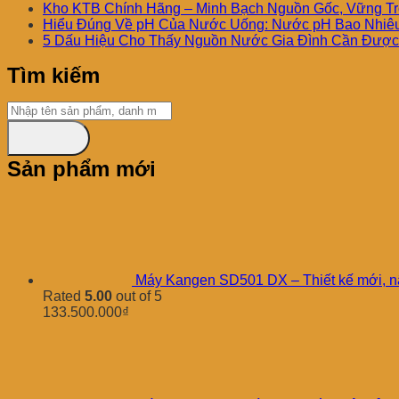
Kho KTB Chính Hãng – Minh Bạch Nguồn Gốc, Vững Tr
Hiểu Đúng Về pH Của Nước Uống: Nước pH Bao Nhiêu
5 Dấu Hiệu Cho Thấy Nguồn Nước Gia Đình Cần Được
Tìm kiếm
Sản phẩm mới
Máy Kangen SD501 DX – Thiết kế mới, nâ
Rated
5.00
out of 5
133.500.000
₫