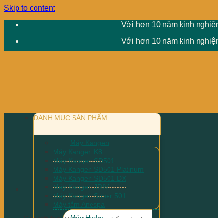
Skip to content
Với hơn 10 năm kinh nghiệm
Với hơn 10 năm kinh nghiệm
DANH MỤC SẢN PHẨM
Máy Kangen
Máy Kangen K8
Máy Kangen SD501
Máy Kangen SD501 Platinum
Máy Kangen SD501 DX
Máy Kangen JRIV
Máy Kangen Super 501
Máy tắm Anespa
Máy Hydro