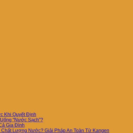
c Khi Quyết Định
 Uống “Nước Sạch”?
Cả Gia Đình
i Chất Lượng Nước? Giải Pháp An Toàn Từ Kangen