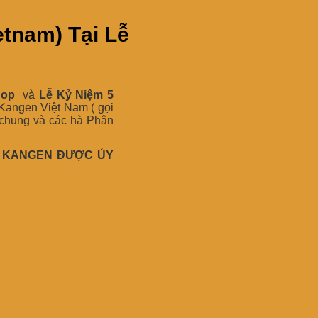
etnam) Tại Lễ
hop
và
Lễ Kỷ Niệm 5
 Kangen Việt Nam ( gọi
 chung và các hà Phân
ỚC KANGEN ĐƯỢC ỦY