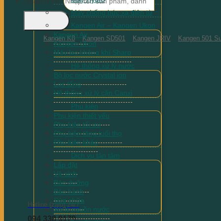
Search for:
Máy chống bức xạ điện từ
Kangen Air – Kangen Ukon
Kangen Air
Kangen K8
Kangen SD501
Kangen JRIV
Kangen 501 Su
Kangen Ukon
Máy lọc không khí Sharp
Hệ thống xử lý nước
Bộ lọc nước Crystal ion
Lọc tổng
Hệ thống xử lý cặn Canxi
Phụ kiện
Phụ kiện thiết yếu
Phụ kiện tối ưu
Phụ kiện tăng tuổi thọ
Phụ kiện khác
Dịch vụ tận tâm
Lắp đặt
Vệ sinh
Bảo dưỡng
Bảo hành
Sửa chữa
Hotline (zalo) 24/7
Xử lý nguồn nước
094 338 9179