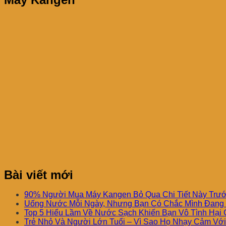
Bài viết mới
90% Người Mua Máy Kangen Bỏ Qua Chi Tiết Này Trướ
Uống Nước Mỗi Ngày, Nhưng Bạn Có Chắc Mình Đang
Top 5 Hiểu Lầm Về Nước Sạch Khiến Bạn Vô Tình Hại 
Trẻ Nhỏ Và Người Lớn Tuổi – Vì Sao Họ Nhạy Cảm Vớ